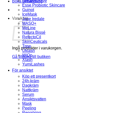
DreamWeave
Boka behandling
Esse Probiotic Skincare
Guinot
IceMask
Varukorg
Jane Iredale
MASQ+
MeLine
Natura Bissé
RefectoCil
SkinCeuticals
Trew
Inga produkter i varukorgen.
Uklash
WiQo
Gå tillbaka till butiken
Xlash
YumiLashes
För ansiktet
Köp ett presentkort
24h-kräm
Dagkräm
Nattkräm
Serum
Ansiktsvatten
Mask
Peeling
Rengöring