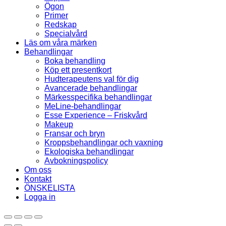
Ögon
Primer
Redskap
Specialvård
Läs om våra märken
Behandlingar
Boka behandling
Köp ett presentkort
Hudterapeutens val för dig
Avancerade behandlingar
Märkesspecifika behandlingar
MeLine-behandlingar
Esse Experience – Friskvård
Makeup
Fransar och bryn
Kroppsbehandlingar och vaxning
Ekologiska behandlingar
Avbokningspolicy
Om oss
Kontakt
ÖNSKELISTA
Logga in