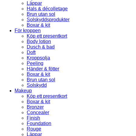
Läppar
Hals & décolletage
Brun utan sol
Solskyddsprodukter
Boxar & kit
För kroppen
Köp ett presentkort
Body lotion
Dusch & bad
Doft
Kroppsolja
Peeling
Händer & fötter
Boxar & kit
Brun utan sol
Solskydd
Makeup
Köp ett presentkort
Boxar & kit
Bronzer
Concealer
Finish
Foundation
Rouge
Läppar