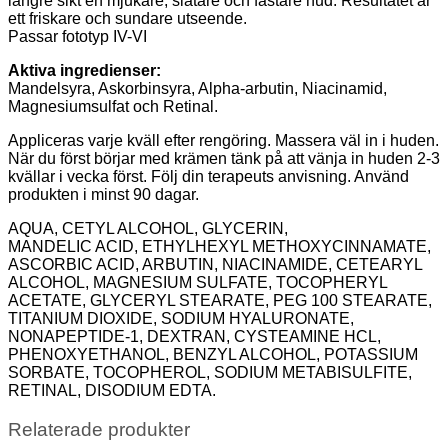
längre sikt en mjukare, slätare och fastare hud. Resultatet är
ett friskare och sundare utseende.
Passar fototyp IV-VI
Aktiva ingredienser:
Mandelsyra, Askorbinsyra, Alpha-arbutin, Niacinamid,
Magnesiumsulfat och Retinal.
Appliceras varje kväll efter rengöring. Massera väl in i huden.
När du först börjar med krämen tänk på att vänja in huden 2-3
kvällar i vecka först. Följ din terapeuts anvisning. Använd
produkten i minst 90 dagar.
AQUA, CETYL ALCOHOL, GLYCERIN,
MANDELIC ACID, ETHYLHEXYL METHOXYCINNAMATE,
ASCORBIC ACID, ARBUTIN, NIACINAMIDE, CETEARYL
ALCOHOL, MAGNESIUM SULFATE, TOCOPHERYL
ACETATE, GLYCERYL STEARATE, PEG 100 STEARATE,
TITANIUM DIOXIDE, SODIUM HYALURONATE,
NONAPEPTIDE-1, DEXTRAN, CYSTEAMINE HCL,
PHENOXYETHANOL, BENZYL ALCOHOL, POTASSIUM
SORBATE, TOCOPHEROL, SODIUM METABISULFITE,
RETINAL, DISODIUM EDTA.
Relaterade produkter