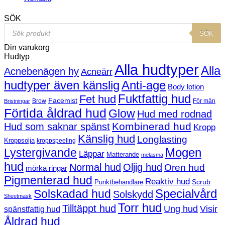
SÖK
Products
SÖK
search
Din varukorg
Hudtyp
Alla hudtyper
Alla
Acnebenägen hy
Acneärr
hudtyper även känslig
Anti-age
Body lotion
Fuktfattig hud
Fet hud
Facemist
Brow
För män
Bristningar
Förtida åldrad hud
Glow
Hud med rodnad
Kombinerad hud
Hud som saknar spänst
Kropp
Känslig hud
Longlasting
Kroppsolja
kroppspeeling
Mogen
Lystergivande
Läppar
Matterande
melasma
hud
Normal hud
Oljig hud
Oren hud
mörka ringar
Pigmenterad hud
Reaktiv hud
Scrub
Punktbehandlare
Solskadad hud
Specialvård
Solskydd
Sheetmask
Torr hud
Tilltäppt hud
Ung hud
Visir
spänstfattig hud
Åldrad hud