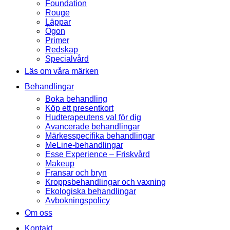
Foundation
Rouge
Läppar
Ögon
Primer
Redskap
Specialvård
Läs om våra märken
Behandlingar
Boka behandling
Köp ett presentkort
Hudterapeutens val för dig
Avancerade behandlingar
Märkesspecifika behandlingar
MeLine-behandlingar
Esse Experience – Friskvård
Makeup
Fransar och bryn
Kroppsbehandlingar och vaxning
Ekologiska behandlingar
Avbokningspolicy
Om oss
Kontakt