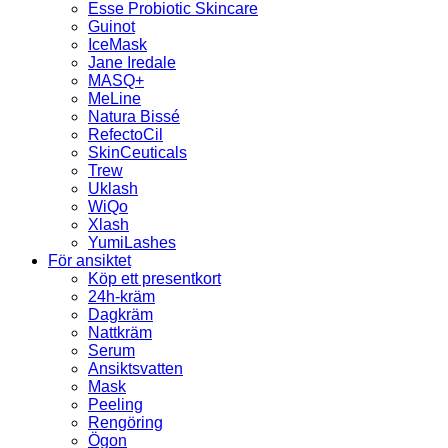
Esse Probiotic Skincare
Guinot
IceMask
Jane Iredale
MASQ+
MeLine
Natura Bissé
RefectoCil
SkinCeuticals
Trew
Uklash
WiQo
Xlash
YumiLashes
För ansiktet
Köp ett presentkort
24h-kräm
Dagkräm
Nattkräm
Serum
Ansiktsvatten
Mask
Peeling
Rengöring
Ögon