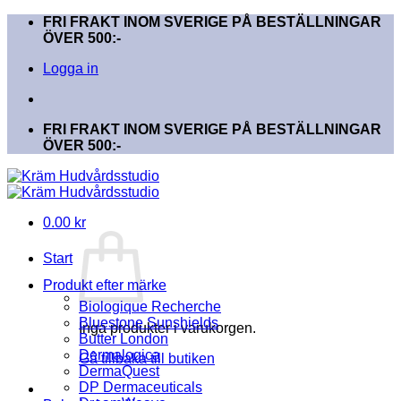
Skip
FRI FRAKT INOM SVERIGE PÅ BESTÄLLNINGAR
to
ÖVER 500:-
content
Logga in
FRI FRAKT INOM SVERIGE PÅ BESTÄLLNINGAR
ÖVER 500:-
0.00
kr
Start
Produkt efter märke
Biologique Recherche
Bluestone Sunshields
Inga produkter i varukorgen.
Butter London
Dermalogica
Gå tillbaka till butiken
DermaQuest
DP Dermaceuticals