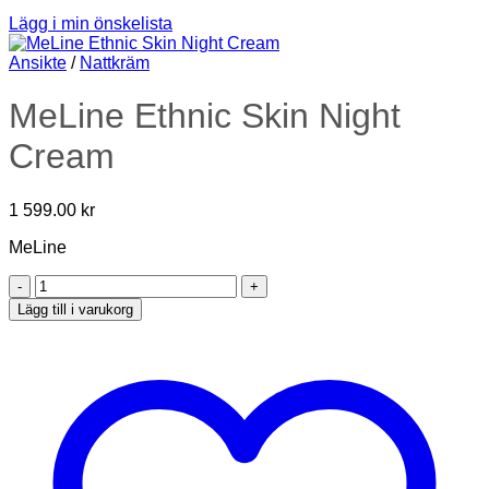
Lägg i min önskelista
Ansikte
/
Nattkräm
MeLine Ethnic Skin Night
Cream
1 599.00
kr
MeLine
MeLine
Ethnic
Lägg till i varukorg
Skin
Night
Cream
mängd