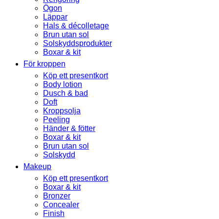
Ögon
Läppar
Hals & décolletage
Brun utan sol
Solskyddsprodukter
Boxar & kit
För kroppen
Köp ett presentkort
Body lotion
Dusch & bad
Doft
Kroppsolja
Peeling
Händer & fötter
Boxar & kit
Brun utan sol
Solskydd
Makeup
Köp ett presentkort
Boxar & kit
Bronzer
Concealer
Finish