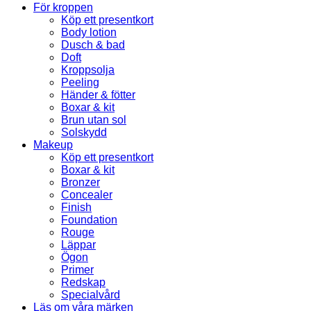
För kroppen
Köp ett presentkort
Body lotion
Dusch & bad
Doft
Kroppsolja
Peeling
Händer & fötter
Boxar & kit
Brun utan sol
Solskydd
Makeup
Köp ett presentkort
Boxar & kit
Bronzer
Concealer
Finish
Foundation
Rouge
Läppar
Ögon
Primer
Redskap
Specialvård
Läs om våra märken