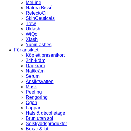
MeLine
Natura Bissé
RefectoCil
SkinCeuticals
Trew
Uklash
WiQo
Xlash
YumiLashes
För ansiktet
Köp ett presentkort
24h-kräm
Dagkräm
Nattkräm
Serum
Ansiktsvatten
Mask
Peeling
Rengöring
Ögon
Läppar
Hals & décolletage
Brun utan sol
Solskyddsprodukter
Boxar & kit