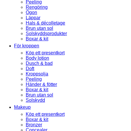
Peeling
Rengöring
Ögon
Läppar
Hals & décolletage
Brun utan sol
Solskyddsprodukter
Boxar & kit
För kroppen
Köp ett presentkort
Body lotion
Dusch & bad
Doft
Kroppsolja
Peeling
Händer & fötter
Boxar & kit
Brun utan sol
Solskydd
Makeup
Köp ett presentkort
Boxar & kit
Bronzer
Concealer