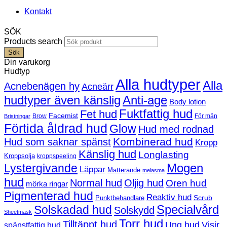
Kontakt
SÖK
Products search
Sök
Din varukorg
Hudtyp
Alla hudtyper
Alla
Acnebenägen hy
Acneärr
hudtyper även känslig
Anti-age
Body lotion
Fuktfattig hud
Fet hud
Facemist
Brow
För män
Bristningar
Förtida åldrad hud
Glow
Hud med rodnad
Kombinerad hud
Hud som saknar spänst
Kropp
Känslig hud
Longlasting
Kroppsolja
kroppspeeling
Mogen
Lystergivande
Läppar
Matterande
melasma
hud
Normal hud
Oljig hud
Oren hud
mörka ringar
Pigmenterad hud
Reaktiv hud
Scrub
Punktbehandlare
Solskadad hud
Specialvård
Solskydd
Sheetmask
Torr hud
Tilltäppt hud
Ung hud
Visir
spänstfattig hud