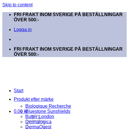
Skip to content
FRI FRAKT INOM SVERIGE PÅ BESTÄLLNINGAR
ÖVER 500:-
Logga in
FRI FRAKT INOM SVERIGE PÅ BESTÄLLNINGAR
ÖVER 500:-
Start
Produkt efter märke
Biologique Recherche
0.00
kr
Bluestone Sunshields
Butter London
Dermalogica
DermaQuest