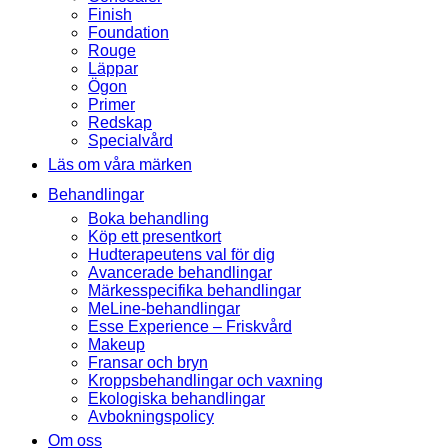
Finish
Foundation
Rouge
Läppar
Ögon
Primer
Redskap
Specialvård
Läs om våra märken
Behandlingar
Boka behandling
Köp ett presentkort
Hudterapeutens val för dig
Avancerade behandlingar
Märkesspecifika behandlingar
MeLine-behandlingar
Esse Experience – Friskvård
Makeup
Fransar och bryn
Kroppsbehandlingar och vaxning
Ekologiska behandlingar
Avbokningspolicy
Om oss