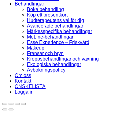
Behandlingar
Boka behandling
Köp ett presentkort
Hudterapeutens val för dig
Avancerade behandlingar
Märkesspecifika behandlingar
MeLine-behandlingar
Esse Experience – Friskvård
Makeup
Fransar och bryn
Kroppsbehandlingar och vaxning
Ekologiska behandlingar
Avbokningspolicy
Om oss
Kontakt
ÖNSKELISTA
Logga in