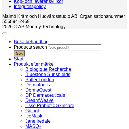
Köp- och leveransvillkor
Integritetspolicy
Malmö Kräm och Hudvårdsstudio AB. Organisationsnummer
556894-2469
2026 © AB Moorey Technology
Boka behandling
Products search
Sök
Start
Produkt efter märke
Biologique Recherche
Bluestone Sunshields
Butter London
Dermalogica
DermaQuest
DP Dermaceuticals
DreamWeave
Esse Probiotic Skincare
Guinot
IceMask
Jane Iredale
MASQ+