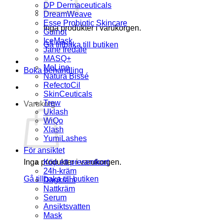
DP Dermaceuticals
DreamWeave
Esse Probiotic Skincare
Inga produkter i varukorgen.
Guinot
IceMask
Gå tillbaka till butiken
Jane Iredale
MASQ+
MeLine
Boka behandling
Natura Bissé
RefectoCil
SkinCeuticals
Trew
Varukorg
Uklash
WiQo
Xlash
YumiLashes
För ansiktet
Inga produkter i varukorgen.
Köp ett presentkort
24h-kräm
Gå tillbaka till butiken
Dagkräm
Nattkräm
Serum
Ansiktsvatten
Mask