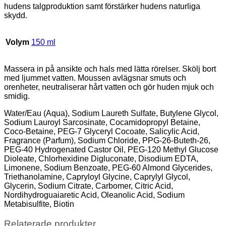
hudens talgproduktion samt förstärker hudens naturliga
skydd.
Volym
150 ml
Massera in på ansikte och hals med lätta rörelser. Skölj bort
med ljummet vatten. Moussen avlägsnar smuts och
orenheter, neutraliserar hårt vatten och gör huden mjuk och
smidig.
Water/Eau (Aqua), Sodium Laureth Sulfate, Butylene Glycol,
Sodium Lauroyl Sarcosinate, Cocamidopropyl Betaine,
Coco-Betaine, PEG-7 Glyceryl Cocoate, Salicylic Acid,
Fragrance (Parfum), Sodium Chloride, PPG-26-Buteth-26,
PEG-40 Hydrogenated Castor Oil, PEG-120 Methyl Glucose
Dioleate, Chlorhexidine Digluconate, Disodium EDTA,
Limonene, Sodium Benzoate, PEG-60 Almond Glycerides,
Triethanolamine, Capryloyl Glycine, Caprylyl Glycol,
Glycerin, Sodium Citrate, Carbomer, Citric Acid,
Nordihydroguaiaretic Acid, Oleanolic Acid, Sodium
Metabisulfite, Biotin
Relaterade produkter