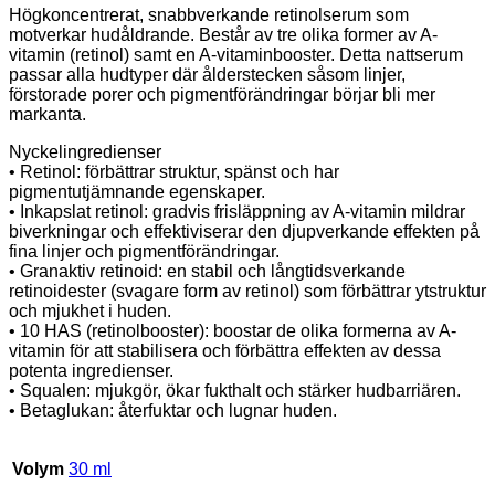
Högkoncentrerat, snabbverkande retinolserum som
motverkar hudåldrande. Består av tre olika former av A-
vitamin (retinol) samt en A-vitaminbooster. Detta nattserum
passar alla hudtyper där ålderstecken såsom linjer,
förstorade porer och pigmentförändringar börjar bli mer
markanta.
Nyckelingredienser
• Retinol: förbättrar struktur, spänst och har
pigmentutjämnande egenskaper.
• Inkapslat retinol: gradvis frisläppning av A-vitamin mildrar
biverkningar och effektiviserar den djupverkande effekten på
fina linjer och pigmentförändringar.
• Granaktiv retinoid: en stabil och långtidsverkande
retinoidester (svagare form av retinol) som förbättrar ytstruktur
och mjukhet i huden.
• 10 HAS (retinolbooster): boostar de olika formerna av A-
vitamin för att stabilisera och förbättra effekten av dessa
potenta ingredienser.
• Squalen: mjukgör, ökar fukthalt och stärker hudbarriären.
• Betaglukan: återfuktar och lugnar huden.
Volym
30 ml