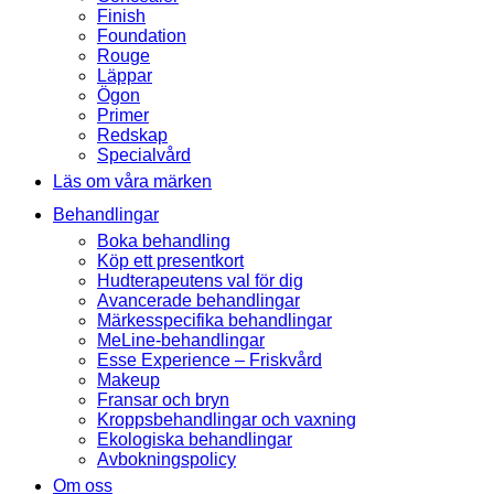
Finish
Foundation
Rouge
Läppar
Ögon
Primer
Redskap
Specialvård
Läs om våra märken
Behandlingar
Boka behandling
Köp ett presentkort
Hudterapeutens val för dig
Avancerade behandlingar
Märkesspecifika behandlingar
MeLine-behandlingar
Esse Experience – Friskvård
Makeup
Fransar och bryn
Kroppsbehandlingar och vaxning
Ekologiska behandlingar
Avbokningspolicy
Om oss