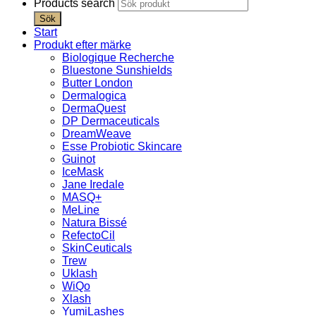
Products search
Sök
Start
Produkt efter märke
Biologique Recherche
Bluestone Sunshields
Butter London
Dermalogica
DermaQuest
DP Dermaceuticals
DreamWeave
Esse Probiotic Skincare
Guinot
IceMask
Jane Iredale
MASQ+
MeLine
Natura Bissé
RefectoCil
SkinCeuticals
Trew
Uklash
WiQo
Xlash
YumiLashes