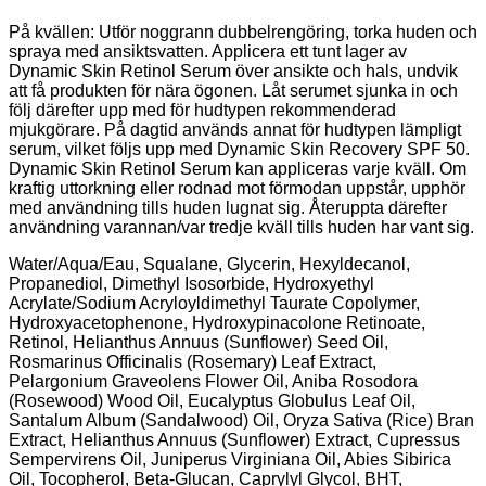
På kvällen: Utför noggrann dubbelrengöring, torka huden och
spraya med ansiktsvatten. Applicera ett tunt lager av
Dynamic Skin Retinol Serum över ansikte och hals, undvik
att få produkten för nära ögonen. Låt serumet sjunka in och
följ därefter upp med för hudtypen rekommenderad
mjukgörare. På dagtid används annat för hudtypen lämpligt
serum, vilket följs upp med Dynamic Skin Recovery SPF 50.
Dynamic Skin Retinol Serum kan appliceras varje kväll. Om
kraftig uttorkning eller rodnad mot förmodan uppstår, upphör
med användning tills huden lugnat sig. Återuppta därefter
användning varannan/var tredje kväll tills huden har vant sig.
Water/Aqua/Eau, Squalane, Glycerin, Hexyldecanol,
Propanediol, Dimethyl Isosorbide, Hydroxyethyl
Acrylate/Sodium Acryloyldimethyl Taurate Copolymer,
Hydroxyacetophenone, Hydroxypinacolone Retinoate,
Retinol, Helianthus Annuus (Sunflower) Seed Oil,
Rosmarinus Officinalis (Rosemary) Leaf Extract,
Pelargonium Graveolens Flower Oil, Aniba Rosodora
(Rosewood) Wood Oil, Eucalyptus Globulus Leaf Oil,
Santalum Album (Sandalwood) Oil, Oryza Sativa (Rice) Bran
Extract, Helianthus Annuus (Sunflower) Extract, Cupressus
Sempervirens Oil, Juniperus Virginiana Oil, Abies Sibirica
Oil, Tocopherol, Beta-Glucan, Caprylyl Glycol, BHT,