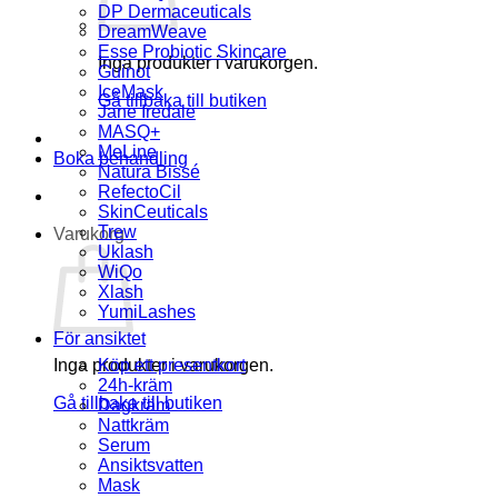
DP Dermaceuticals
DreamWeave
Esse Probiotic Skincare
Inga produkter i varukorgen.
Guinot
IceMask
Gå tillbaka till butiken
Jane Iredale
MASQ+
MeLine
Boka behandling
Natura Bissé
RefectoCil
SkinCeuticals
Trew
Varukorg
Uklash
WiQo
Xlash
YumiLashes
För ansiktet
Inga produkter i varukorgen.
Köp ett presentkort
24h-kräm
Gå tillbaka till butiken
Dagkräm
Nattkräm
Serum
Ansiktsvatten
Mask