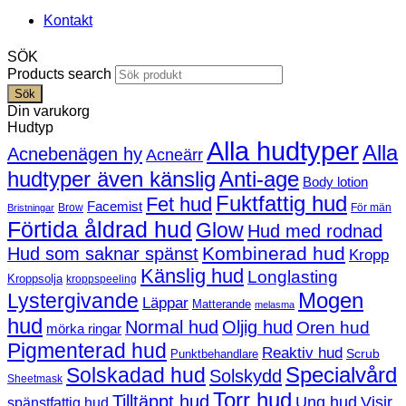
Kontakt
SÖK
Products search
Sök
Din varukorg
Hudtyp
Alla hudtyper
Alla
Acnebenägen hy
Acneärr
hudtyper även känslig
Anti-age
Body lotion
Fuktfattig hud
Fet hud
Facemist
Brow
För män
Bristningar
Förtida åldrad hud
Glow
Hud med rodnad
Kombinerad hud
Hud som saknar spänst
Kropp
Känslig hud
Longlasting
Kroppsolja
kroppspeeling
Mogen
Lystergivande
Läppar
Matterande
melasma
hud
Normal hud
Oljig hud
Oren hud
mörka ringar
Pigmenterad hud
Reaktiv hud
Scrub
Punktbehandlare
Solskadad hud
Specialvård
Solskydd
Sheetmask
Torr hud
Tilltäppt hud
Ung hud
Visir
spänstfattig hud