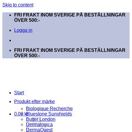
Skip to content
FRI FRAKT INOM SVERIGE PÅ BESTÄLLNINGAR
ÖVER 500:-
Logga in
FRI FRAKT INOM SVERIGE PÅ BESTÄLLNINGAR
ÖVER 500:-
Start
Produkt efter märke
Biologique Recherche
0.00
kr
Bluestone Sunshields
Butter London
Dermalogica
DermaQuest