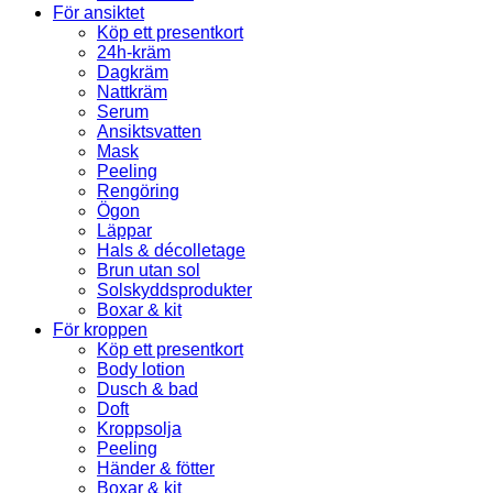
För ansiktet
Köp ett presentkort
24h-kräm
Dagkräm
Nattkräm
Serum
Ansiktsvatten
Mask
Peeling
Rengöring
Ögon
Läppar
Hals & décolletage
Brun utan sol
Solskyddsprodukter
Boxar & kit
För kroppen
Köp ett presentkort
Body lotion
Dusch & bad
Doft
Kroppsolja
Peeling
Händer & fötter
Boxar & kit