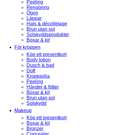
Peeling
Rengöring
Ögon
Läppar
Hals & décolletage
Brun utan sol
Solskyddsprodukter
Boxar & kit
För kroppen
Köp ett presentkort
Body lotion
Dusch & bad
Doft
Kroppsolja
Peeling
Händer & fötter
Boxar & kit
Brun utan sol
Solskydd
Makeup
Köp ett presentkort
Boxar & kit
Bronzer
Concealer