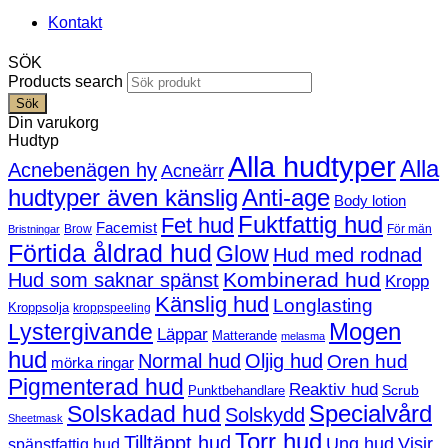
Kontakt
SÖK
Products search
Sök
Din varukorg
Hudtyp
Alla hudtyper
Alla
Acnebenägen hy
Acneärr
hudtyper även känslig
Anti-age
Body lotion
Fuktfattig hud
Fet hud
Facemist
Brow
För män
Bristningar
Förtida åldrad hud
Glow
Hud med rodnad
Kombinerad hud
Hud som saknar spänst
Kropp
Känslig hud
Longlasting
Kroppsolja
kroppspeeling
Mogen
Lystergivande
Läppar
Matterande
melasma
hud
Normal hud
Oljig hud
Oren hud
mörka ringar
Pigmenterad hud
Reaktiv hud
Scrub
Punktbehandlare
Solskadad hud
Specialvård
Solskydd
Sheetmask
Torr hud
Tilltäppt hud
Ung hud
Visir
spänstfattig hud