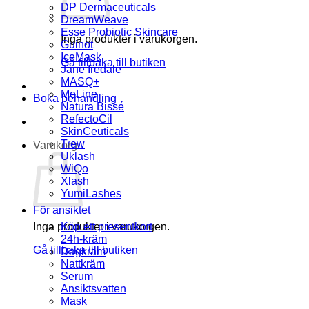
DP Dermaceuticals
DreamWeave
Esse Probiotic Skincare
Inga produkter i varukorgen.
Guinot
IceMask
Gå tillbaka till butiken
Jane Iredale
MASQ+
MeLine
Boka behandling
Natura Bissé
RefectoCil
SkinCeuticals
Trew
Varukorg
Uklash
WiQo
Xlash
YumiLashes
För ansiktet
Inga produkter i varukorgen.
Köp ett presentkort
24h-kräm
Gå tillbaka till butiken
Dagkräm
Nattkräm
Serum
Ansiktsvatten
Mask