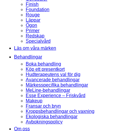
Finish
Foundation
Rouge
Läppar
Ögon
Primer
Redskap
Specialvård
Läs om våra märken
Behandlingar
Boka behandling
Köp ett presentkort
Hudterapeutens val för dig
Avancerade behandlingar
Märkesspecifika behandlingar
MeLine-behandlingar
Esse Experience – Friskvård
Makeup
Fransar och bryn
Kroppsbehandlingar och vaxning
Ekologiska behandlingar
Avbokningspolicy
Om oss