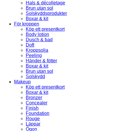
Hals & décolletage
Brun utan sol
Solskyddsprodukter
Boxar & kit
För kroppen
Köp ett presentkort
Body lotion
Dusch & bad
Doft
Kroppsolja
Peeling
Händer & fötter
Boxar & kit
Brun utan sol
Solskydd
Makeup
Köp ett presentkort
Boxar & kit
Bronzer
Concealer
Finish
Foundation
Rouge
Läppar
Ögon