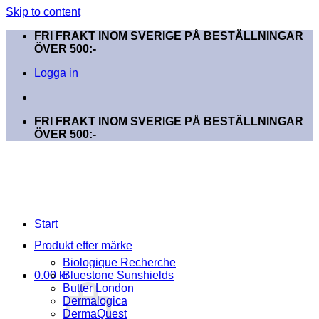
Skip to content
FRI FRAKT INOM SVERIGE PÅ BESTÄLLNINGAR
ÖVER 500:-
Logga in
FRI FRAKT INOM SVERIGE PÅ BESTÄLLNINGAR
ÖVER 500:-
Start
Produkt efter märke
Biologique Recherche
0.00
kr
Bluestone Sunshields
Butter London
Dermalogica
DermaQuest