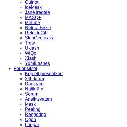
Guinot
IceMask
Jane Iredale
MASQ+
MeLine
Natura Bissé
RefectoCil
SkinCeuticals
Trew
Uklash
WiQo
Xlash
YumiLashes
För ansiktet
Köp ett presentkort
24h-kräm
Dagkräm
Nattkräm
Serum
Ansiktsvatten
Mask
Peeling
Rengöring
Ögon
Läppar