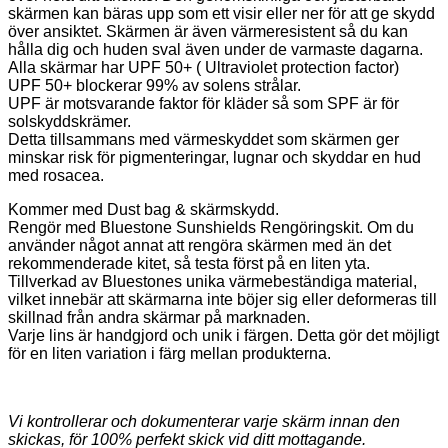
skärmen kan bäras upp som ett visir eller ner för att ge skydd
över ansiktet. Skärmen är även värmeresistent så du kan
hålla dig och huden sval även under de varmaste dagarna.
Alla skärmar har UPF 50+ ( Ultraviolet protection factor)
UPF 50+ blockerar 99% av solens strålar.
UPF är motsvarande faktor för kläder så som SPF är för
solskyddskrämer.
Detta tillsammans med värmeskyddet som skärmen ger
minskar risk för pigmenteringar, lugnar och skyddar en hud
med rosacea.
Kommer med Dust bag & skärmskydd.
Rengör med Bluestone Sunshields Rengöringskit. Om du
använder något annat att rengöra skärmen med än det
rekommenderade kitet, så testa först på en liten yta.
Tillverkad av Bluestones unika värmebeständiga material,
vilket innebär att skärmarna inte böjer sig eller deformeras till
skillnad från andra skärmar på marknaden.
Varje lins är handgjord och unik i färgen. Detta gör det möjligt
för en liten variation i färg mellan produkterna.
Vi kontrollerar och dokumenterar varje skärm innan den
skickas, för 100% perfekt skick vid ditt mottagande.