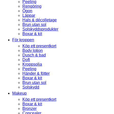
Peeling
Rengöring
Ögon
Läppar
Hals & décolletage
Brun utan sol
Solskyddsprodukter
Boxar & kit
För kroppen
Köp ett presentkort
Body lotion
Dusch & bad
Doft
Kroppsolja
Peeling
Händer & fötter
Boxar & kit
Brun utan sol
Solskydd
Makeup
Köp ett presentkort
Boxar & kit
Bronzer
Concealer