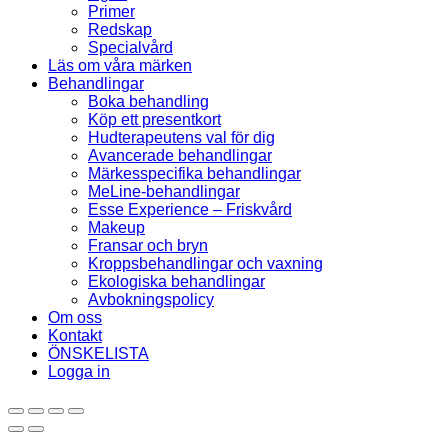
Primer
Redskap
Specialvård
Läs om våra märken
Behandlingar
Boka behandling
Köp ett presentkort
Hudterapeutens val för dig
Avancerade behandlingar
Märkesspecifika behandlingar
MeLine-behandlingar
Esse Experience – Friskvård
Makeup
Fransar och bryn
Kroppsbehandlingar och vaxning
Ekologiska behandlingar
Avbokningspolicy
Om oss
Kontakt
ÖNSKELISTA
Logga in