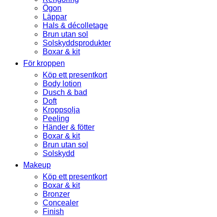
Ögon
Läppar
Hals & décolletage
Brun utan sol
Solskyddsprodukter
Boxar & kit
För kroppen
Köp ett presentkort
Body lotion
Dusch & bad
Doft
Kroppsolja
Peeling
Händer & fötter
Boxar & kit
Brun utan sol
Solskydd
Makeup
Köp ett presentkort
Boxar & kit
Bronzer
Concealer
Finish