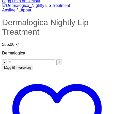
Lägg i min önskelista
Ansikte
/
Läppar
Dermalogica Nightly Lip
Treatment
585.00
kr
Dermalogica
Dermalogica
Nightly
Lägg till i varukorg
Lip
Treatment
mängd