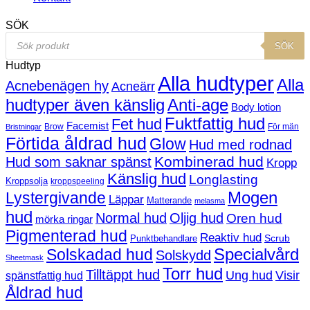
SÖK
Products
SÖK
search
Hudtyp
Alla hudtyper
Alla
Acnebenägen hy
Acneärr
hudtyper även känslig
Anti-age
Body lotion
Fuktfattig hud
Fet hud
Facemist
Brow
För män
Bristningar
Förtida åldrad hud
Glow
Hud med rodnad
Kombinerad hud
Hud som saknar spänst
Kropp
Känslig hud
Longlasting
Kroppsolja
kroppspeeling
Mogen
Lystergivande
Läppar
Matterande
melasma
hud
Normal hud
Oljig hud
Oren hud
mörka ringar
Pigmenterad hud
Reaktiv hud
Scrub
Punktbehandlare
Solskadad hud
Specialvård
Solskydd
Sheetmask
Torr hud
Tilltäppt hud
Ung hud
Visir
spänstfattig hud
Åldrad hud