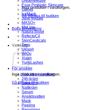
DreamWeave
Esse Probiotic Skincare
Inga produkter i varukorgen.
Guinot
IceMask
Gå tillbaka till butiken
Jane Iredale
MASQ+
MeLine
Boka behandling
Natura Bissé
RefectoCil
SkinCeuticals
Trew
Varukorg
Uklash
WiQo
Xlash
YumiLashes
För ansiktet
Inga produkter i varukorgen.
Köp ett presentkort
24h-kräm
Gå tillbaka till butiken
Dagkräm
Nattkräm
Serum
Ansiktsvatten
Mask
Peeling
Rengöring