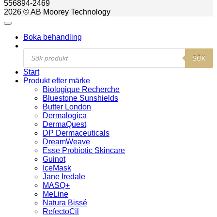
556894-2469
2026 © AB Moorey Technology
Boka behandling
Products
SÖK
search
Start
Produkt efter märke
Biologique Recherche
Bluestone Sunshields
Butter London
Dermalogica
DermaQuest
DP Dermaceuticals
DreamWeave
Esse Probiotic Skincare
Guinot
IceMask
Jane Iredale
MASQ+
MeLine
Natura Bissé
RefectoCil