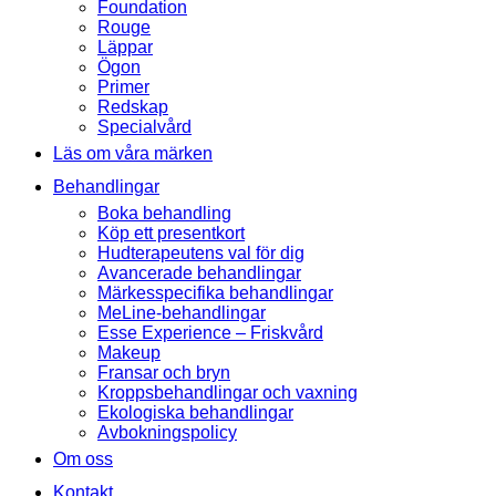
Foundation
Rouge
Läppar
Ögon
Primer
Redskap
Specialvård
Läs om våra märken
Behandlingar
Boka behandling
Köp ett presentkort
Hudterapeutens val för dig
Avancerade behandlingar
Märkesspecifika behandlingar
MeLine-behandlingar
Esse Experience – Friskvård
Makeup
Fransar och bryn
Kroppsbehandlingar och vaxning
Ekologiska behandlingar
Avbokningspolicy
Om oss
Kontakt