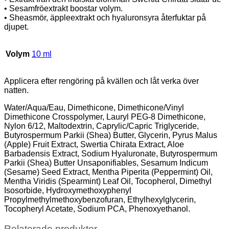
• Sesamfröextrakt boostar volym.
• Sheasmör, äppleextrakt och hyaluronsyra återfuktar på
djupet.
Volym
10 ml
Applicera efter rengöring på kvällen och låt verka över
natten.
Water/Aqua/Eau, Dimethicone, Dimethicone/Vinyl
Dimethicone Crosspolymer, Lauryl PEG-8 Dimethicone,
Nylon 6/12, Maltodextrin, Caprylic/Capric Triglyceride,
Butyrospermum Parkii (Shea) Butter, Glycerin, Pyrus Malus
(Apple) Fruit Extract, Swertia Chirata Extract, Aloe
Barbadensis Extract, Sodium Hyaluronate, Butyrospermum
Parkii (Shea) Butter Unsaponifiables, Sesamum Indicum
(Sesame) Seed Extract, Mentha Piperita (Peppermint) Oil,
Mentha Viridis (Spearmint) Leaf Oil, Tocopherol, Dimethyl
Isosorbide, Hydroxymethoxyphenyl
Propylmethylmethoxybenzofuran, Ethylhexylglycerin,
Tocopheryl Acetate, Sodium PCA, Phenoxyethanol.
Relaterade produkter