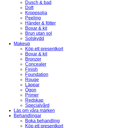
Dusch & bad
Doft
Kroppsolja
Peeling
Händer & fötter
Boxar & kit
Brun utan sol
Solskydd
Makeup
Köp ett presentkort
Boxar & kit
Bronzer
Concealer
Finish
Foundation
Rouge
Läppar
Ögon
Primer
Redskap
Specialvård
Läs om våra märken
Behandlingar
Boka behandling
Köp ett presentkort