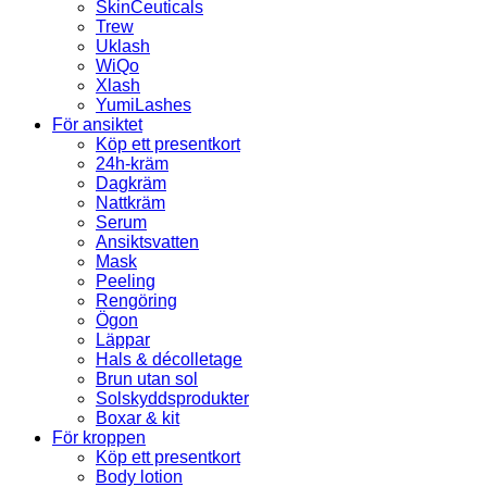
SkinCeuticals
Trew
Uklash
WiQo
Xlash
YumiLashes
För ansiktet
Köp ett presentkort
24h-kräm
Dagkräm
Nattkräm
Serum
Ansiktsvatten
Mask
Peeling
Rengöring
Ögon
Läppar
Hals & décolletage
Brun utan sol
Solskyddsprodukter
Boxar & kit
För kroppen
Köp ett presentkort
Body lotion