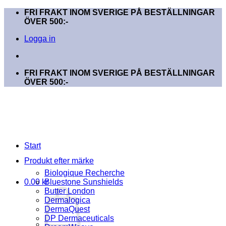
Skip
FRI FRAKT INOM SVERIGE PÅ BESTÄLLNINGAR
to
ÖVER 500:-
content
Logga in
FRI FRAKT INOM SVERIGE PÅ BESTÄLLNINGAR
ÖVER 500:-
Start
Produkt efter märke
Biologique Recherche
0.00
kr
Bluestone Sunshields
Butter London
Dermalogica
DermaQuest
DP Dermaceuticals