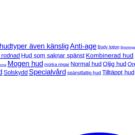
 hudtyper även känslig
Anti-age
Body lotion
Bristninga
Kombinerad hud
 rodnad
Hud som saknar spänst
Mogen hud
Normal hud
Oljig hud
Or
mörka ringar
asma
d
Specialvård
Solskydd
Tilltäppt hud
spänstfattig hud