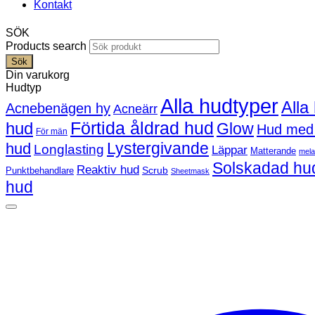
Kontakt
SÖK
Products search
Sök
Din varukorg
Hudtyp
Alla hudtyper
Alla
Acnebenägen hy
Acneärr
Förtida åldrad hud
hud
Glow
Hud med
För män
Lystergivande
hud
Longlasting
Läppar
Matterande
mel
Solskadad hu
Reaktiv hud
Scrub
Punktbehandlare
Sheetmask
hud