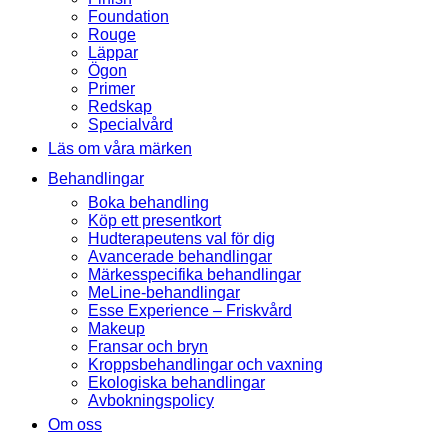
Foundation
Rouge
Läppar
Ögon
Primer
Redskap
Specialvård
Läs om våra märken
Behandlingar
Boka behandling
Köp ett presentkort
Hudterapeutens val för dig
Avancerade behandlingar
Märkesspecifika behandlingar
MeLine-behandlingar
Esse Experience – Friskvård
Makeup
Fransar och bryn
Kroppsbehandlingar och vaxning
Ekologiska behandlingar
Avbokningspolicy
Om oss