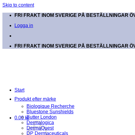
Skip to content
FRI FRAKT INOM SVERIGE PÅ BESTÄLLNINGAR ÖV
Logga in
FRI FRAKT INOM SVERIGE PÅ BESTÄLLNINGAR ÖV
Start
Produkt efter märke
Biologique Recherche
Bluestone Sunshields
Butter London
0.00
kr
Dermalogica
DermaQuest
DP Dermaceuticals