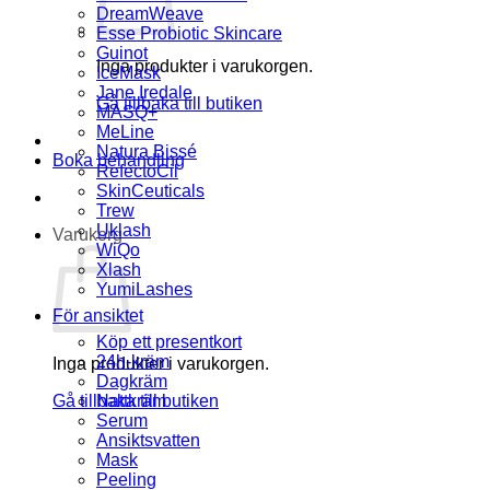
DreamWeave
Esse Probiotic Skincare
Guinot
Inga produkter i varukorgen.
IceMask
Jane Iredale
Gå tillbaka till butiken
MASQ+
MeLine
Natura Bissé
Boka behandling
RefectoCil
SkinCeuticals
Trew
Uklash
Varukorg
WiQo
Xlash
YumiLashes
För ansiktet
Köp ett presentkort
24h-kräm
Inga produkter i varukorgen.
Dagkräm
Gå tillbaka till butiken
Nattkräm
Serum
Ansiktsvatten
Mask
Peeling