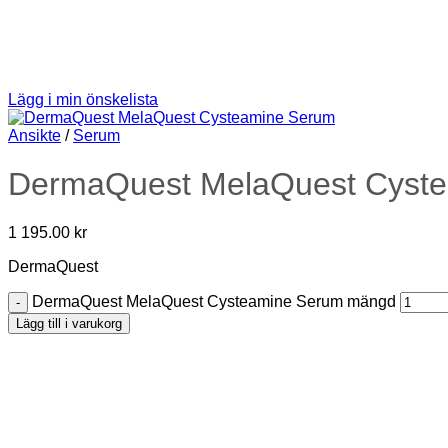
Lägg i min önskelista
Ansikte
/
Serum
DermaQuest MelaQuest Cyst
1 195.00
kr
DermaQuest
DermaQuest MelaQuest Cysteamine Serum mängd
Lägg till i varukorg