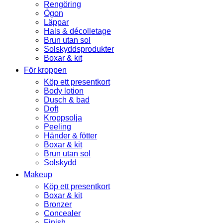
Rengöring
Ögon
Läppar
Hals & décolletage
Brun utan sol
Solskyddsprodukter
Boxar & kit
För kroppen
Köp ett presentkort
Body lotion
Dusch & bad
Doft
Kroppsolja
Peeling
Händer & fötter
Boxar & kit
Brun utan sol
Solskydd
Makeup
Köp ett presentkort
Boxar & kit
Bronzer
Concealer
Finish