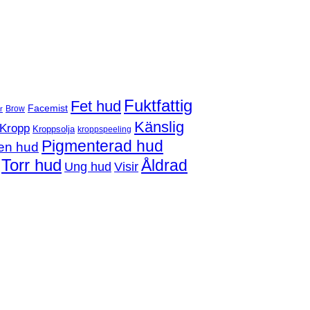
Fuktfattig
Fet hud
Facemist
Brow
r
Känslig
Kropp
Kroppsolja
kroppspeeling
Pigmenterad hud
en hud
Torr hud
Åldrad
Ung hud
Visir