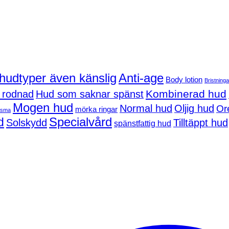
 hudtyper även känslig
Anti-age
Body lotion
Bristninga
Kombinerad hud
 rodnad
Hud som saknar spänst
Mogen hud
Normal hud
Oljig hud
Or
mörka ringar
asma
d
Specialvård
Solskydd
Tilltäppt hud
spänstfattig hud