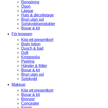
Rengöring
Ögon
Läppar
Hals & décolletage
Brun utan sol
Solskyddsprodukter
Boxar & kit
För kroppen
Köp ett presentkort
Body lotion
Dusch & bad
Doft
Kroppsolja
Peeling
Händer & fötter
Boxar & kit
Brun utan sol
Solskydd
Makeup
Köp ett presentkort
Boxar & kit
Bronzer
Concealer
Finish