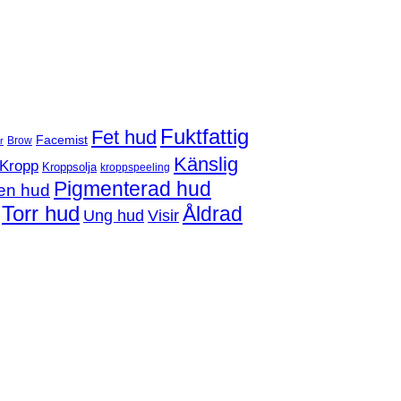
Fuktfattig
Fet hud
Facemist
Brow
r
Känslig
Kropp
Kroppsolja
kroppspeeling
Pigmenterad hud
en hud
Torr hud
Åldrad
Ung hud
Visir