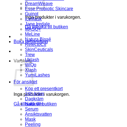
DreamWeave
Esse Probiotic Skincare
Guinot
Inga produkter i varukorgen.
IceMask
Jane Iredale
Gå tillbaka till butiken
MASQ+
MeLine
Natura Bissé
Boka behandling
RefectoCil
SkinCeuticals
Trew
Uklash
Varukorg
WiQo
Xlash
YumiLashes
För ansiktet
Köp ett presentkort
24h-kräm
Inga produkter i varukorgen.
Dagkräm
Gå tillbaka till butiken
Nattkräm
Serum
Ansiktsvatten
Mask
Peeling