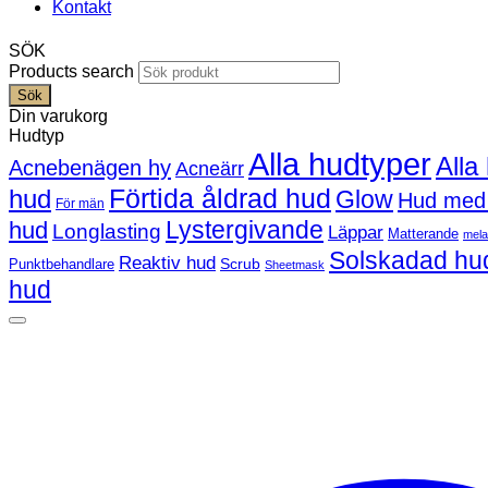
Kontakt
SÖK
Products search
Sök
Din varukorg
Hudtyp
Alla hudtyper
Alla
Acnebenägen hy
Acneärr
Förtida åldrad hud
hud
Glow
Hud med
För män
Lystergivande
hud
Longlasting
Läppar
Matterande
mel
Solskadad hu
Reaktiv hud
Scrub
Punktbehandlare
Sheetmask
hud