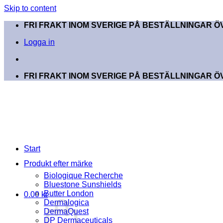
Skip to content
FRI FRAKT INOM SVERIGE PÅ BESTÄLLNINGAR ÖV
Logga in
FRI FRAKT INOM SVERIGE PÅ BESTÄLLNINGAR ÖV
Start
Produkt efter märke
Biologique Recherche
Bluestone Sunshields
Butter London
0.00
kr
Dermalogica
DermaQuest
DP Dermaceuticals