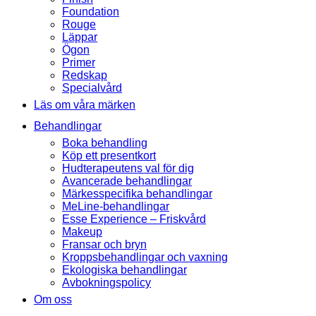
Foundation
Rouge
Läppar
Ögon
Primer
Redskap
Specialvård
Läs om våra märken
Behandlingar
Boka behandling
Köp ett presentkort
Hudterapeutens val för dig
Avancerade behandlingar
Märkesspecifika behandlingar
MeLine-behandlingar
Esse Experience – Friskvård
Makeup
Fransar och bryn
Kroppsbehandlingar och vaxning
Ekologiska behandlingar
Avbokningspolicy
Om oss