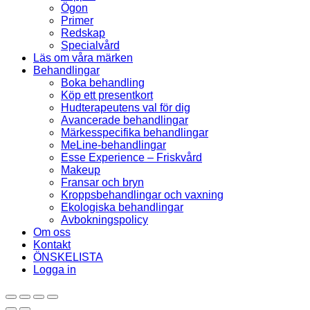
Ögon
Primer
Redskap
Specialvård
Läs om våra märken
Behandlingar
Boka behandling
Köp ett presentkort
Hudterapeutens val för dig
Avancerade behandlingar
Märkesspecifika behandlingar
MeLine-behandlingar
Esse Experience – Friskvård
Makeup
Fransar och bryn
Kroppsbehandlingar och vaxning
Ekologiska behandlingar
Avbokningspolicy
Om oss
Kontakt
ÖNSKELISTA
Logga in