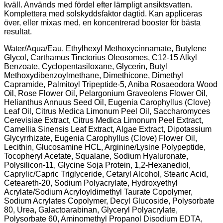
kväll. Används med fördel efter lämpligt ansiktsvatten.
Komplettera med solskyddsfaktor dagtid. Kan appliceras
över, eller mixas med, en koncentrerad booster för bästa
resultat.
Water/Aqua/Eau, Ethylhexyl Methoxycinnamate, Butylene
Glycol, Carthamus Tinctorius Oleosomes, C12-15 Alkyl
Benzoate, Cyclopentasiloxane, Glycerin, Butyl
Methoxydibenzoylmethane, Dimethicone, Dimethyl
Capramide, Palmitoyl Tripeptide-5, Aniba Rosaeodora Wood
Oil, Rose Flower Oil, Pelargonium Graveolens Flower Oil,
Helianthus Annuus Seed Oil, Eugenia Carophyllus (Clove)
Leaf Oil, Citrus Medica Limonum Peel Oil, Saccharomyces
Cerevisiae Extract, Citrus Medica Limonum Peel Extract,
Camellia Sinensis Leaf Extract, Algae Extract, Dipotassium
Glycyrrhizate, Eugenia Carophyllus (Clove) Flower Oil,
Lecithin, Glucosamine HCL, Arginine/Lysine Polypeptide,
Tocopheryl Acetate, Squalane, Sodium Hyaluronate,
Polysilicon-11, Glycine Soja Protein, 1,2-Hexanediol,
Caprylic/Capric Triglyceride, Cetaryl Alcohol, Stearic Acid,
Ceteareth-20, Sodium Polyacrylate, Hydroxyethyl
Acrylate/Sodium Acryloyldimethyl Taurate Copolymer,
Sodium Acrylates Copolymer, Decyl Glucoside, Polysorbate
80, Urea, Galactoarabinan, Glyceryl Polyacrylate,
Polysorbate 60, Aminomethyl Propanol Disodium EDTA,