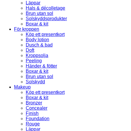
Läppar
Hals & décolletage
Brun utan sol
Solskyddsprodukter
Boxar & kit
För kroppen
Köp ett presentkort
Body lotion
Dusch & bad
Doft
Kroppsolja
Peeling
Händer & fötter
Boxar & kit
Brun utan sol
Solskydd
Makeup
Köp ett presentkort
Boxar & kit
Bronzer
Concealer
Finish
Foundation
Rouge
Läppar