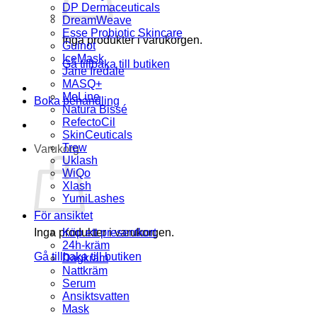
DP Dermaceuticals
DreamWeave
Esse Probiotic Skincare
Inga produkter i varukorgen.
Guinot
IceMask
Gå tillbaka till butiken
Jane Iredale
MASQ+
MeLine
Boka behandling
Natura Bissé
RefectoCil
SkinCeuticals
Trew
Varukorg
Uklash
WiQo
Xlash
YumiLashes
För ansiktet
Inga produkter i varukorgen.
Köp ett presentkort
24h-kräm
Gå tillbaka till butiken
Dagkräm
Nattkräm
Serum
Ansiktsvatten
Mask