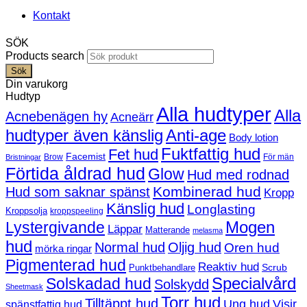
Kontakt
SÖK
Products search
Sök
Din varukorg
Hudtyp
Alla hudtyper
Alla
Acnebenägen hy
Acneärr
hudtyper även känslig
Anti-age
Body lotion
Fuktfattig hud
Fet hud
Facemist
Brow
För män
Bristningar
Förtida åldrad hud
Glow
Hud med rodnad
Kombinerad hud
Hud som saknar spänst
Kropp
Känslig hud
Longlasting
Kroppsolja
kroppspeeling
Mogen
Lystergivande
Läppar
Matterande
melasma
hud
Normal hud
Oljig hud
Oren hud
mörka ringar
Pigmenterad hud
Reaktiv hud
Scrub
Punktbehandlare
Solskadad hud
Specialvård
Solskydd
Sheetmask
Torr hud
Tilltäppt hud
Ung hud
Visir
spänstfattig hud