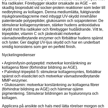
fria radikaler. Förebygger skador orsakade av AGE – en
skadlig bioprodukt vid socker-protein reaktioner som leder till
nedbrytning av kollagen. Denna mediumlätta, fuktgivande
mjukgörare/dagcreme med inbyggt UV-skydd innehåller
patenterade polypeptider, glukosamin och sojaproteiner. De
stimulerar kollagensyntesen, stärker hudens antioxidativa
skydd mot fria radikaler och förebygger hudåldrande. Vitt te,
tripeptider, vitamin C och jästextrakt motverkar
vävnadsnedbrytande enzymer och förbättrar hudens spänst
och lyster. Ger dagligt UV-ljus skydd och har en underbart
smidig konsistens som ger en perfekt finish.
Nyckelingredienser
• Arginin/lysin-polypeptid: motverkar korslänkning av
kollagena fibrer (förhindrar bildning av AGE).
• Palmitoyl-tripeptid-5: stimulerar kollagensyntes, förbättrar
spänst och elasticitet och motverkar vävnadsnedbrytande
MMP-enzymer.
• Glukosamin: motverkar korslänkning av kollagena fibrer
(förhindrar bildning av AGE) och hämmar ojämn
pigmentering. Stimulerar bildningen av hyaluronsyra och
kollagen.
Applicera på ansikte och hals med lätta rörelser morgon och