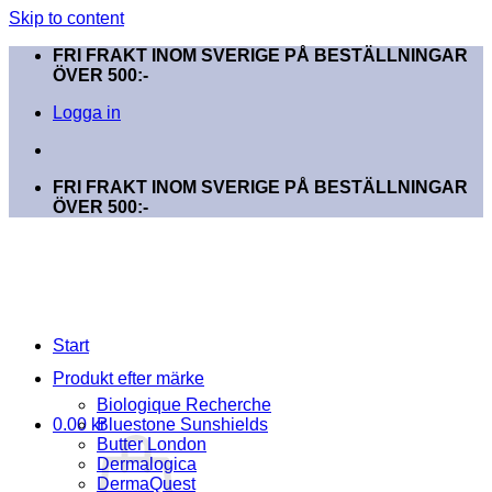
Skip to content
FRI FRAKT INOM SVERIGE PÅ BESTÄLLNINGAR
ÖVER 500:-
Logga in
FRI FRAKT INOM SVERIGE PÅ BESTÄLLNINGAR
ÖVER 500:-
Start
Produkt efter märke
Biologique Recherche
0.00
kr
Bluestone Sunshields
Butter London
Dermalogica
DermaQuest