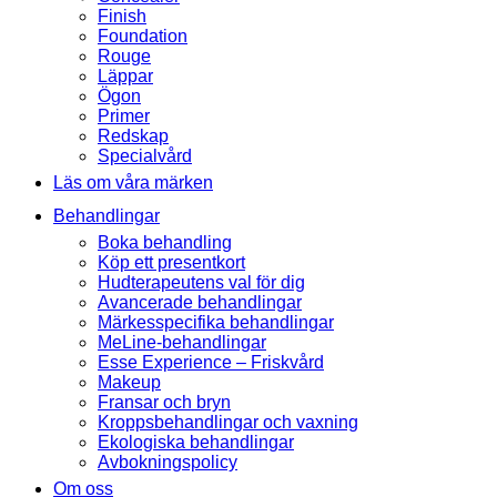
Finish
Foundation
Rouge
Läppar
Ögon
Primer
Redskap
Specialvård
Läs om våra märken
Behandlingar
Boka behandling
Köp ett presentkort
Hudterapeutens val för dig
Avancerade behandlingar
Märkesspecifika behandlingar
MeLine-behandlingar
Esse Experience – Friskvård
Makeup
Fransar och bryn
Kroppsbehandlingar och vaxning
Ekologiska behandlingar
Avbokningspolicy
Om oss