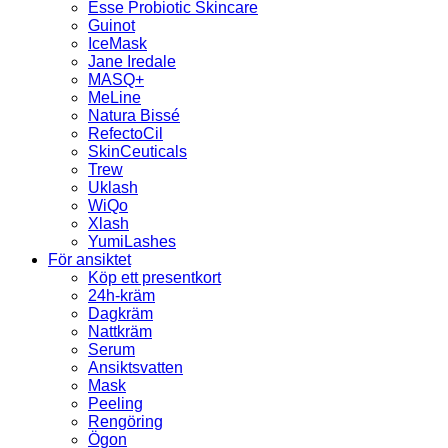
Esse Probiotic Skincare
Guinot
IceMask
Jane Iredale
MASQ+
MeLine
Natura Bissé
RefectoCil
SkinCeuticals
Trew
Uklash
WiQo
Xlash
YumiLashes
För ansiktet
Köp ett presentkort
24h-kräm
Dagkräm
Nattkräm
Serum
Ansiktsvatten
Mask
Peeling
Rengöring
Ögon