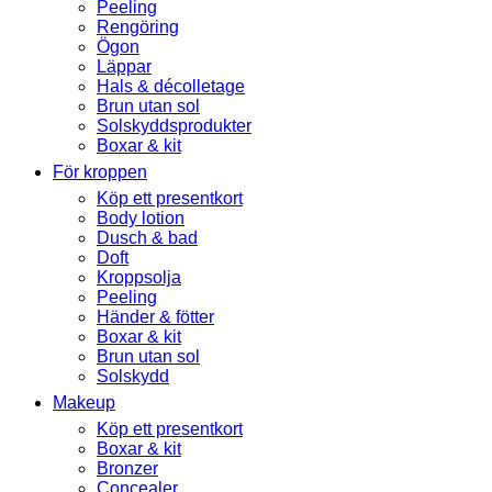
Peeling
Rengöring
Ögon
Läppar
Hals & décolletage
Brun utan sol
Solskyddsprodukter
Boxar & kit
För kroppen
Köp ett presentkort
Body lotion
Dusch & bad
Doft
Kroppsolja
Peeling
Händer & fötter
Boxar & kit
Brun utan sol
Solskydd
Makeup
Köp ett presentkort
Boxar & kit
Bronzer
Concealer