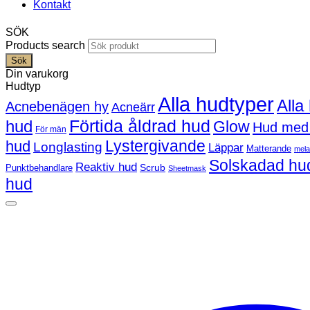
Kontakt
SÖK
Products search
Sök
Din varukorg
Hudtyp
Alla hudtyper
Alla
Acnebenägen hy
Acneärr
Förtida åldrad hud
hud
Glow
Hud med
För män
Lystergivande
hud
Longlasting
Läppar
Matterande
mel
Solskadad hu
Reaktiv hud
Scrub
Punktbehandlare
Sheetmask
hud