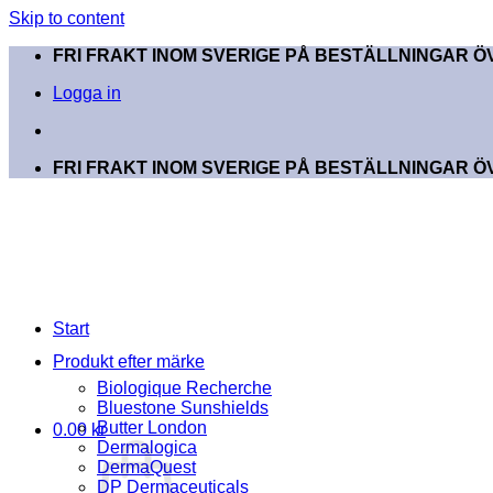
Skip to content
FRI FRAKT INOM SVERIGE PÅ BESTÄLLNINGAR ÖV
Logga in
FRI FRAKT INOM SVERIGE PÅ BESTÄLLNINGAR ÖV
Start
Produkt efter märke
Biologique Recherche
Bluestone Sunshields
Butter London
0.00
kr
Dermalogica
DermaQuest
DP Dermaceuticals