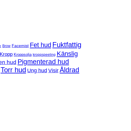
Fuktfattig
Fet hud
Facemist
Brow
r
Känslig
Kropp
Kroppsolja
kroppspeeling
Pigmenterad hud
en hud
Torr hud
Åldrad
Ung hud
Visir