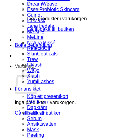
DreamWeave
Esse Probiotic Skincare
Guinot
Inga produkter i varukorgen.
IceMask
Jane Iredale
Gå tillbaka till butiken
MASQ+
MeLine
Natura Bissé
Boka behandling
RefectoCil
SkinCeuticals
Trew
Uklash
Varukorg
WiQo
Xlash
YumiLashes
För ansiktet
Köp ett presentkort
24h-kräm
Inga produkter i varukorgen.
Dagkräm
Gå tillbaka till butiken
Nattkräm
Serum
Ansiktsvatten
Mask
Peeling