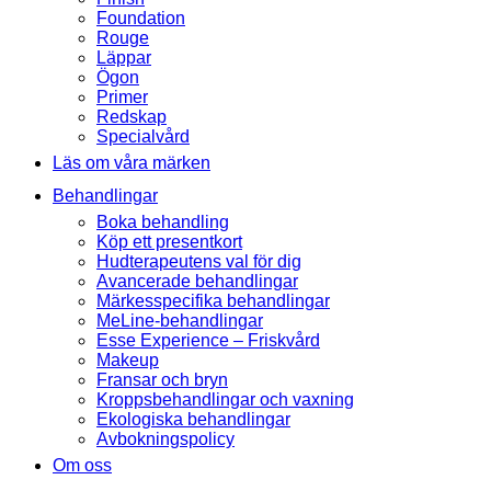
Foundation
Rouge
Läppar
Ögon
Primer
Redskap
Specialvård
Läs om våra märken
Behandlingar
Boka behandling
Köp ett presentkort
Hudterapeutens val för dig
Avancerade behandlingar
Märkesspecifika behandlingar
MeLine-behandlingar
Esse Experience – Friskvård
Makeup
Fransar och bryn
Kroppsbehandlingar och vaxning
Ekologiska behandlingar
Avbokningspolicy
Om oss