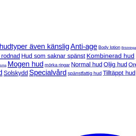
 hudtyper även känslig
Anti-age
Body lotion
Bristninga
Kombinerad hud
 rodnad
Hud som saknar spänst
Mogen hud
Normal hud
Oljig hud
Or
mörka ringar
asma
d
Specialvård
Solskydd
Tilltäppt hud
spänstfattig hud