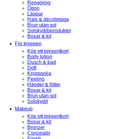
Rengöring
Ögon
Läppar
Hals & décolletage
Brun utan sol
Solskyddsprodukter
Boxar & kit
För kroppen
Köp ett presentkort
Body lotion
Dusch & bad
Doft
Kroppsolja
Peeling
Händer & fötter
Boxar & kit
Brun utan sol
Solskydd
Makeup
Köp ett presentkort
Boxar & kit
Bronzer
Concealer
Finish