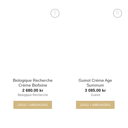
här
produkten
har
Lägg i
Lägg i
flera
min
min
varianter.
önskelista
önskelista
De
olika
alternativen
kan
väljas
på
produktsidan
Biologique Recherche
Guinot Crème Age
Crème Biofixine
Summum
2 680.00
kr
3 085.00
kr
Biologique Recherche
Guinot
LÄGG I VARUKORG
LÄGG I VARUKORG