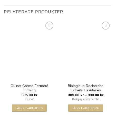
RELATERADE PRODUKTER
Lägg i
Lägg i
min
min
önskelista
önskelista
Guinot Crème Fermeté
Biologique Recherche
Firming
Extraits Tissulaires
Prisinte
695.00
kr
385.00
kr
–
990.00
kr
385.00
Guinot
Biologique Recherche
till
990.00
LÄGG I VARUKORG
LÄGG I VARUKORG
Den