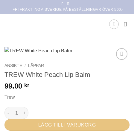
Skip
FRI FRAKT INOM SVERIGE PÅ BESTÄLLNINGAR ÖVER 500:-
to
content
Lägg i
ANSIKTE
/
LÄPPAR
min
TREW White Peach Lip Balm
önskelista
99.00
kr
Trew
TREW White Peach Lip Balm mängd
LÄGG TILL I VARUKORG