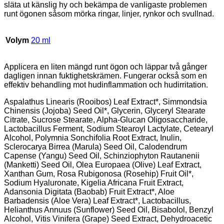
släta ut känslig hy och bekämpa de vanligaste problemen
runt ögonen såsom mörka ringar, linjer, rynkor och svullnad.
Volym
20 ml
Applicera en liten mängd runt ögon och läppar två gånger
dagligen innan fuktighetskrämen. Fungerar också som en
effektiv behandling mot hudinflammation och hudirritation.
Aspalathus Linearis (Rooibos) Leaf Extract*, Simmondsia
Chinensis (Jojoba) Seed Oil*, Glycerin, Glyceryl Stearate
Citrate, Sucrose Stearate, Alpha-Glucan Oligosaccharide,
Lactobacillus Ferment, Sodium Stearoyl Lactylate, Cetearyl
Alcohol, Polymnia Sonchifolia Root Extract, Inulin,
Sclerocarya Birrea (Marula) Seed Oil, Calodendrum
Capense (Yangu) Seed Oil, Schinziophyton Rautanenii
(Manketti) Seed Oil, Olea Europaea (Olive) Leaf Extract,
Xanthan Gum, Rosa Rubigonosa (Rosehip) Fruit Oil*,
Sodium Hyaluronate, Kigelia Africana Fruit Extract,
Adansonia Digitata (Baobab) Fruit Extract*, Aloe
Barbadensis (Aloe Vera) Leaf Extract*, Lactobacillus,
Helianthus Annuus (Sunflower) Seed Oil, Bisabolol, Benzyl
Alcohol, Vitis Vinifera (Grape) Seed Extract, Dehydroacetic