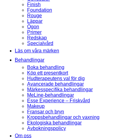
Finish
Foundation
Rouge
Läppar
Ögon
Primer
Redskap
Specialvård
Läs om våra märken
Behandlingar
Boka behandling
Köp ett presentkort
Hudterapeutens val för dig
Avancerade behandlingar
Märkesspecifika behandlingar
MeLine-behandlingar
Esse Experience – Friskvård
Makeup
Fransar och bryn
Kroppsbehandlingar och vaxning
Ekologiska behandlingar
Avbokningspolicy
Om oss