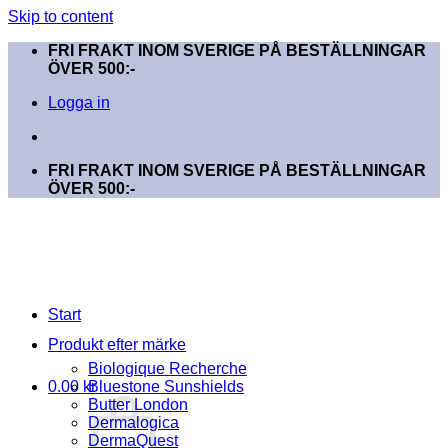
Skip to content
FRI FRAKT INOM SVERIGE PÅ BESTÄLLNINGAR
ÖVER 500:-
Logga in
FRI FRAKT INOM SVERIGE PÅ BESTÄLLNINGAR
ÖVER 500:-
Start
Produkt efter märke
Biologique Recherche
0.00
kr
Bluestone Sunshields
Butter London
Dermalogica
DermaQuest