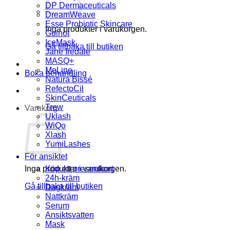
DP Dermaceuticals
DreamWeave
Esse Probiotic Skincare
Inga produkter i varukorgen.
Guinot
IceMask
Gå tillbaka till butiken
Jane Iredale
MASQ+
MeLine
Boka behandling
Natura Bissé
RefectoCil
SkinCeuticals
Trew
Varukorg
Uklash
WiQo
Xlash
YumiLashes
För ansiktet
Inga produkter i varukorgen.
Köp ett presentkort
24h-kräm
Gå tillbaka till butiken
Dagkräm
Nattkräm
Serum
Ansiktsvatten
Mask