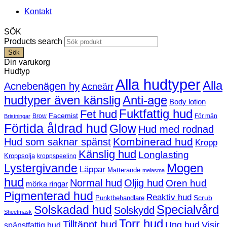
Kontakt
SÖK
Products search
Sök
Din varukorg
Hudtyp
Alla hudtyper
Alla
Acnebenägen hy
Acneärr
hudtyper även känslig
Anti-age
Body lotion
Fuktfattig hud
Fet hud
Facemist
Brow
För män
Bristningar
Förtida åldrad hud
Glow
Hud med rodnad
Kombinerad hud
Hud som saknar spänst
Kropp
Känslig hud
Longlasting
Kroppsolja
kroppspeeling
Mogen
Lystergivande
Läppar
Matterande
melasma
hud
Normal hud
Oljig hud
Oren hud
mörka ringar
Pigmenterad hud
Reaktiv hud
Scrub
Punktbehandlare
Solskadad hud
Specialvård
Solskydd
Sheetmask
Torr hud
Tilltäppt hud
Ung hud
Visir
spänstfattig hud