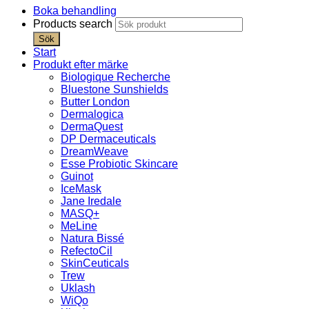
Boka behandling
Products search
Sök
Start
Produkt efter märke
Biologique Recherche
Bluestone Sunshields
Butter London
Dermalogica
DermaQuest
DP Dermaceuticals
DreamWeave
Esse Probiotic Skincare
Guinot
IceMask
Jane Iredale
MASQ+
MeLine
Natura Bissé
RefectoCil
SkinCeuticals
Trew
Uklash
WiQo