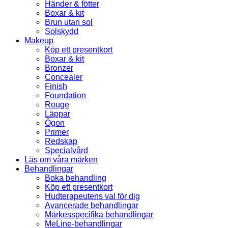
Händer & fötter
Boxar & kit
Brun utan sol
Solskydd
Makeup
Köp ett presentkort
Boxar & kit
Bronzer
Concealer
Finish
Foundation
Rouge
Läppar
Ögon
Primer
Redskap
Specialvård
Läs om våra märken
Behandlingar
Boka behandling
Köp ett presentkort
Hudterapeutens val för dig
Avancerade behandlingar
Märkesspecifika behandlingar
MeLine-behandlingar