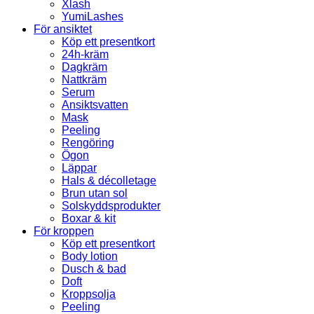
Xlash
YumiLashes
För ansiktet
Köp ett presentkort
24h-kräm
Dagkräm
Nattkräm
Serum
Ansiktsvatten
Mask
Peeling
Rengöring
Ögon
Läppar
Hals & décolletage
Brun utan sol
Solskyddsprodukter
Boxar & kit
För kroppen
Köp ett presentkort
Body lotion
Dusch & bad
Doft
Kroppsolja
Peeling