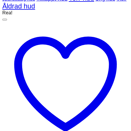
Åldrad hud
Rea!