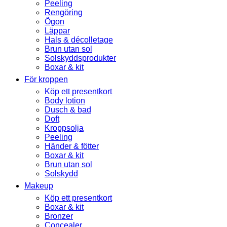
Peeling
Rengöring
Ögon
Läppar
Hals & décolletage
Brun utan sol
Solskyddsprodukter
Boxar & kit
För kroppen
Köp ett presentkort
Body lotion
Dusch & bad
Doft
Kroppsolja
Peeling
Händer & fötter
Boxar & kit
Brun utan sol
Solskydd
Makeup
Köp ett presentkort
Boxar & kit
Bronzer
Concealer