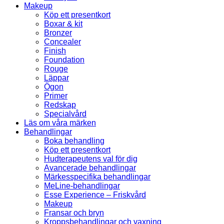
Makeup
Köp ett presentkort
Boxar & kit
Bronzer
Concealer
Finish
Foundation
Rouge
Läppar
Ögon
Primer
Redskap
Specialvård
Läs om våra märken
Behandlingar
Boka behandling
Köp ett presentkort
Hudterapeutens val för dig
Avancerade behandlingar
Märkesspecifika behandlingar
MeLine-behandlingar
Esse Experience – Friskvård
Makeup
Fransar och bryn
Kroppsbehandlingar och vaxning