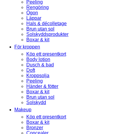
Peeling
Rengöring
Ögon
Läppar
Hals & décolletage
Brun utan sol
Solskyddsprodukter
Boxar & kit
För kroppen
Köp ett presentkort
Body lotion
Dusch & bad
Doft
Kroppsolja
Peeling
Händer & fötter
Boxar & kit
Brun utan sol
Solskydd
Makeup
Köp ett presentkort
Boxar & kit
Bronzer
Concealer