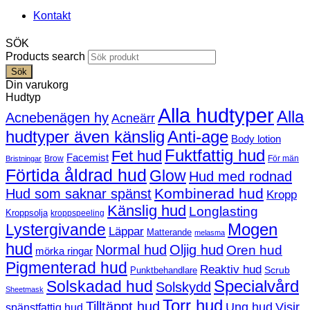
Kontakt
SÖK
Products search
Sök
Din varukorg
Hudtyp
Alla hudtyper
Alla
Acnebenägen hy
Acneärr
hudtyper även känslig
Anti-age
Body lotion
Fuktfattig hud
Fet hud
Facemist
Brow
För män
Bristningar
Förtida åldrad hud
Glow
Hud med rodnad
Kombinerad hud
Hud som saknar spänst
Kropp
Känslig hud
Longlasting
Kroppsolja
kroppspeeling
Mogen
Lystergivande
Läppar
Matterande
melasma
hud
Normal hud
Oljig hud
Oren hud
mörka ringar
Pigmenterad hud
Reaktiv hud
Scrub
Punktbehandlare
Solskadad hud
Specialvård
Solskydd
Sheetmask
Torr hud
Tilltäppt hud
Ung hud
Visir
spänstfattig hud