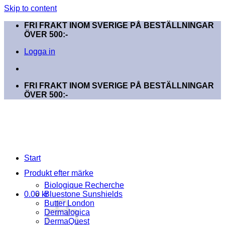
Skip to content
FRI FRAKT INOM SVERIGE PÅ BESTÄLLNINGAR
ÖVER 500:-
Logga in
FRI FRAKT INOM SVERIGE PÅ BESTÄLLNINGAR
ÖVER 500:-
Start
Produkt efter märke
Biologique Recherche
0.00
kr
Bluestone Sunshields
Butter London
Dermalogica
DermaQuest