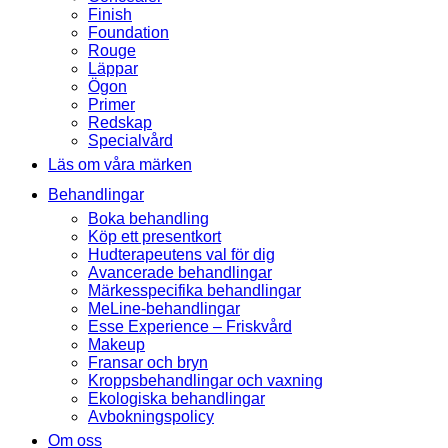
Finish
Foundation
Rouge
Läppar
Ögon
Primer
Redskap
Specialvård
Läs om våra märken
Behandlingar
Boka behandling
Köp ett presentkort
Hudterapeutens val för dig
Avancerade behandlingar
Märkesspecifika behandlingar
MeLine-behandlingar
Esse Experience – Friskvård
Makeup
Fransar och bryn
Kroppsbehandlingar och vaxning
Ekologiska behandlingar
Avbokningspolicy
Om oss