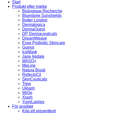
Start
Produkt efter märke
Biologique Recherche
Bluestone Sunshields
Butter London
Dermalogica
DermaQuest
DP Dermaceuticals
DreamWeave
Esse Probiotic Skincare
Guinot
IceMask
Jane Iredale
MASQ+
MeLine
Natura Bissé
RefectoCil
SkinCeuticals
Trew
Uklash
WiQo
Xlash
YumiLashes
För ansiktet
Köp ett presentkort