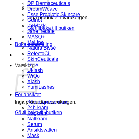
DP Dermaceuticals
DreamWeave
Esse Probiotic Skincare
Inga produkter i varukorgen.
Guinot
IceMask
Gå tillbaka till butiken
Jane Iredale
MASQ+
MeLine
Boka behandling
Natura Bissé
RefectoCil
SkinCeuticals
Trew
Varukorg
Uklash
WiQo
Xlash
YumiLashes
För ansiktet
Inga produkter i varukorgen.
Köp ett presentkort
24h-kräm
Gå tillbaka till butiken
Dagkräm
Nattkräm
Serum
Ansiktsvatten
Mask