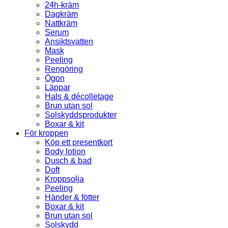
24h-kräm
Dagkräm
Nattkräm
Serum
Ansiktsvatten
Mask
Peeling
Rengöring
Ögon
Läppar
Hals & décolletage
Brun utan sol
Solskyddsprodukter
Boxar & kit
För kroppen
Köp ett presentkort
Body lotion
Dusch & bad
Doft
Kroppsolja
Peeling
Händer & fötter
Boxar & kit
Brun utan sol
Solskydd