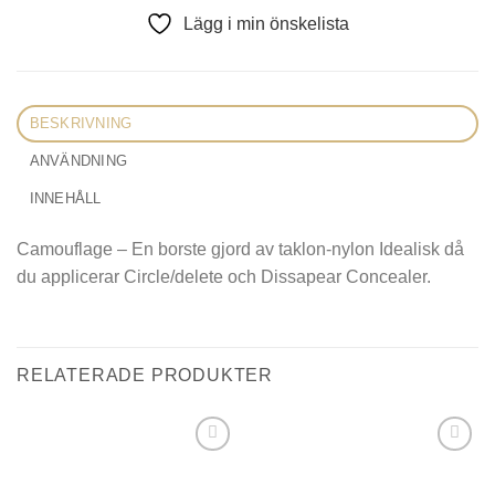
Lägg i min önskelista
BESKRIVNING
ANVÄNDNING
INNEHÅLL
Camouflage – En borste gjord av taklon-nylon Idealisk då
du applicerar Circle/delete och Dissapear Concealer.
RELATERADE PRODUKTER
Lägg i
Lägg i
min
min