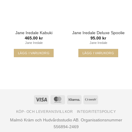
Jane Iredale Kabuki
Jane Iredale Deluxe Spoolie
465.00
kr
95.00
kr
Jane Iredale
Jane Iredale
LÄGG I VARUKORG
LÄGG I VARUKORG
Visa
MasterCard
Klarna
Swish
(SE)
KÖP- OCH LEVERANSVILLKOR
INTEGRITETSPOLICY
Malmö Kräm och Hudvårdsstudio AB. Organisationsnummer
556894-2469