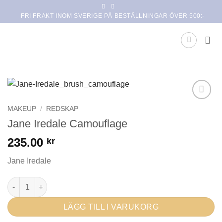
Skip
FRI FRAKT INOM SVERIGE PÅ BESTÄLLNINGAR ÖVER 500:-
to
content
Lägg i
MAKEUP
/
REDSKAP
min
Jane Iredale Camouflage
önskelista
235.00
kr
Jane Iredale
Jane Iredale Camouflage mängd
LÄGG TILL I VARUKORG