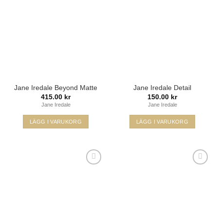
önskelista
önskelista
Jane Iredale Beyond Matte
Jane Iredale Detail
415.00
kr
150.00
kr
Jane Iredale
Jane Iredale
LÄGG I VARUKORG
LÄGG I VARUKORG
Lägg i
Lägg i
min
min
önskelista
önskelista