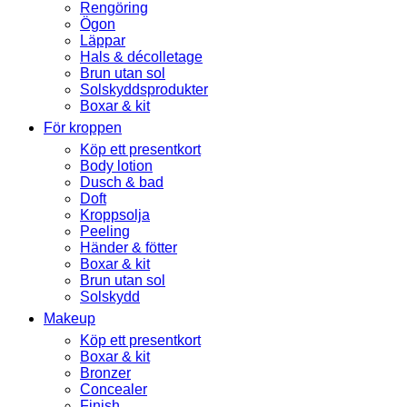
Rengöring
Ögon
Läppar
Hals & décolletage
Brun utan sol
Solskyddsprodukter
Boxar & kit
För kroppen
Köp ett presentkort
Body lotion
Dusch & bad
Doft
Kroppsolja
Peeling
Händer & fötter
Boxar & kit
Brun utan sol
Solskydd
Makeup
Köp ett presentkort
Boxar & kit
Bronzer
Concealer
Finish