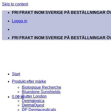
Skip to content
FRI FRAKT INOM SVERIGE PÅ BESTÄLLNINGAR ÖV
Logga in
FRI FRAKT INOM SVERIGE PÅ BESTÄLLNINGAR ÖV
Start
Produkt efter märke
Biologique Recherche
Bluestone Sunshields
Butter London
0.00
kr
Dermalogica
DermaQuest
DP Dermaceuticals