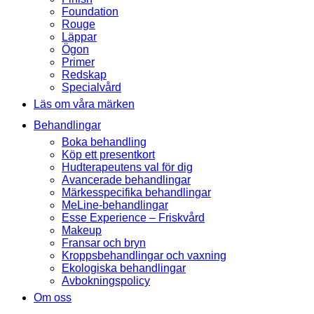
Foundation
Rouge
Läppar
Ögon
Primer
Redskap
Specialvård
Läs om våra märken
Behandlingar
Boka behandling
Köp ett presentkort
Hudterapeutens val för dig
Avancerade behandlingar
Märkesspecifika behandlingar
MeLine-behandlingar
Esse Experience – Friskvård
Makeup
Fransar och bryn
Kroppsbehandlingar och vaxning
Ekologiska behandlingar
Avbokningspolicy
Om oss