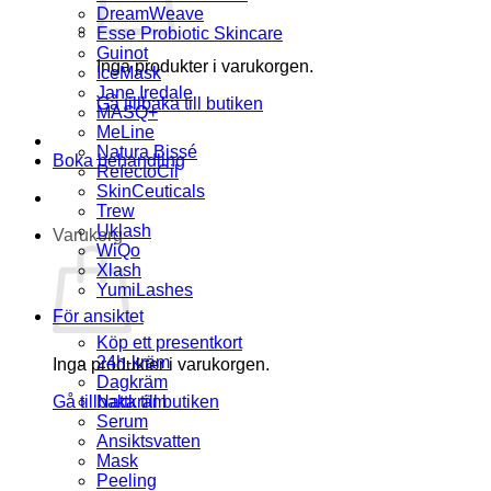
DreamWeave
Esse Probiotic Skincare
Guinot
Inga produkter i varukorgen.
IceMask
Jane Iredale
Gå tillbaka till butiken
MASQ+
MeLine
Natura Bissé
Boka behandling
RefectoCil
SkinCeuticals
Trew
Uklash
Varukorg
WiQo
Xlash
YumiLashes
För ansiktet
Köp ett presentkort
24h-kräm
Inga produkter i varukorgen.
Dagkräm
Gå tillbaka till butiken
Nattkräm
Serum
Ansiktsvatten
Mask
Peeling