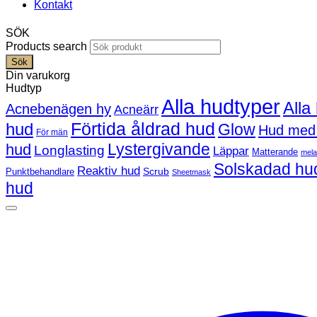
Kontakt
SÖK
Products search
Sök
Din varukorg
Hudtyp
Alla hudtyper
Alla
Acnebenägen hy
Acneärr
Förtida åldrad hud
hud
Glow
Hud med
För män
Lystergivande
hud
Longlasting
Läppar
Matterande
mel
Solskadad hu
Reaktiv hud
Scrub
Punktbehandlare
Sheetmask
hud