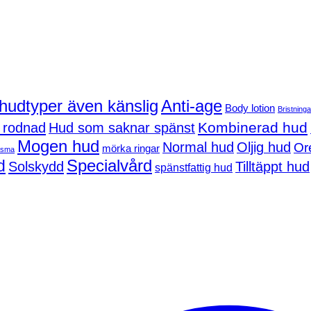
 hudtyper även känslig
Anti-age
Body lotion
Bristninga
Kombinerad hud
 rodnad
Hud som saknar spänst
Mogen hud
Normal hud
Oljig hud
Or
mörka ringar
asma
d
Specialvård
Solskydd
Tilltäppt hud
spänstfattig hud