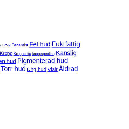
Fuktfattig
Fet hud
Facemist
Brow
r
Känslig
Kropp
Kroppsolja
kroppspeeling
Pigmenterad hud
en hud
Torr hud
Åldrad
Ung hud
Visir