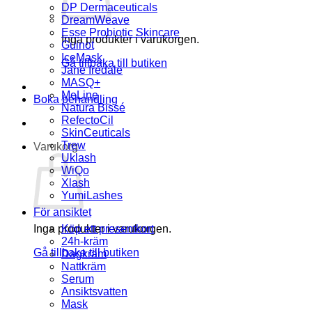
DP Dermaceuticals
DreamWeave
Esse Probiotic Skincare
Inga produkter i varukorgen.
Guinot
IceMask
Gå tillbaka till butiken
Jane Iredale
MASQ+
MeLine
Boka behandling
Natura Bissé
RefectoCil
SkinCeuticals
Trew
Varukorg
Uklash
WiQo
Xlash
YumiLashes
För ansiktet
Inga produkter i varukorgen.
Köp ett presentkort
24h-kräm
Gå tillbaka till butiken
Dagkräm
Nattkräm
Serum
Ansiktsvatten
Mask