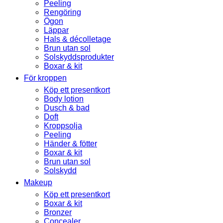
Peeling
Rengöring
Ögon
Läppar
Hals & décolletage
Brun utan sol
Solskyddsprodukter
Boxar & kit
För kroppen
Köp ett presentkort
Body lotion
Dusch & bad
Doft
Kroppsolja
Peeling
Händer & fötter
Boxar & kit
Brun utan sol
Solskydd
Makeup
Köp ett presentkort
Boxar & kit
Bronzer
Concealer