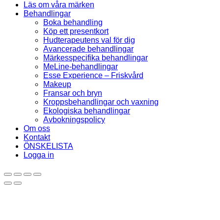
Läs om våra märken
Behandlingar
Boka behandling
Köp ett presentkort
Hudterapeutens val för dig
Avancerade behandlingar
Märkesspecifika behandlingar
MeLine-behandlingar
Esse Experience – Friskvård
Makeup
Fransar och bryn
Kroppsbehandlingar och vaxning
Ekologiska behandlingar
Avbokningspolicy
Om oss
Kontakt
ÖNSKELISTA
Logga in