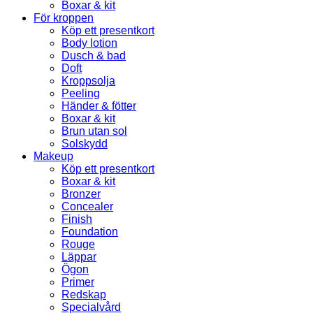
Boxar & kit
För kroppen
Köp ett presentkort
Body lotion
Dusch & bad
Doft
Kroppsolja
Peeling
Händer & fötter
Boxar & kit
Brun utan sol
Solskydd
Makeup
Köp ett presentkort
Boxar & kit
Bronzer
Concealer
Finish
Foundation
Rouge
Läppar
Ögon
Primer
Redskap
Specialvård