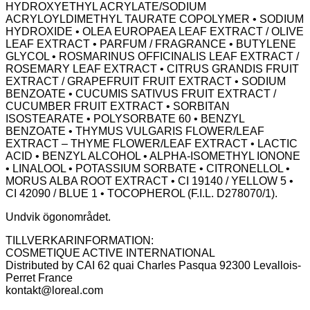
HYDROXYETHYL ACRYLATE/SODIUM
ACRYLOYLDIMETHYL TAURATE COPOLYMER • SODIUM
HYDROXIDE • OLEA EUROPAEA LEAF EXTRACT / OLIVE
LEAF EXTRACT • PARFUM / FRAGRANCE • BUTYLENE
GLYCOL • ROSMARINUS OFFICINALIS LEAF EXTRACT /
ROSEMARY LEAF EXTRACT • CITRUS GRANDIS FRUIT
EXTRACT / GRAPEFRUIT FRUIT EXTRACT • SODIUM
BENZOATE • CUCUMIS SATIVUS FRUIT EXTRACT /
CUCUMBER FRUIT EXTRACT • SORBITAN
ISOSTEARATE • POLYSORBATE 60 • BENZYL
BENZOATE • THYMUS VULGARIS FLOWER/LEAF
EXTRACT – THYME FLOWER/LEAF EXTRACT • LACTIC
ACID • BENZYL ALCOHOL • ALPHA-ISOMETHYL IONONE
• LINALOOL • POTASSIUM SORBATE • CITRONELLOL •
MORUS ALBA ROOT EXTRACT • CI 19140 / YELLOW 5 •
CI 42090 / BLUE 1 • TOCOPHEROL (F.I.L. D278070/1).
Undvik ögonområdet.
TILLVERKARINFORMATION​:
COSMETIQUE ACTIVE INTERNATIONAL​
Distributed by CAI 62 quai Charles Pasqua 92300 Levallois-
Perret France​
kontakt@loreal.com