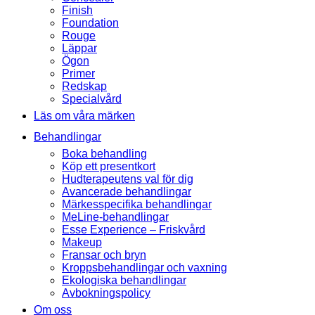
Finish
Foundation
Rouge
Läppar
Ögon
Primer
Redskap
Specialvård
Läs om våra märken
Behandlingar
Boka behandling
Köp ett presentkort
Hudterapeutens val för dig
Avancerade behandlingar
Märkesspecifika behandlingar
MeLine-behandlingar
Esse Experience – Friskvård
Makeup
Fransar och bryn
Kroppsbehandlingar och vaxning
Ekologiska behandlingar
Avbokningspolicy
Om oss