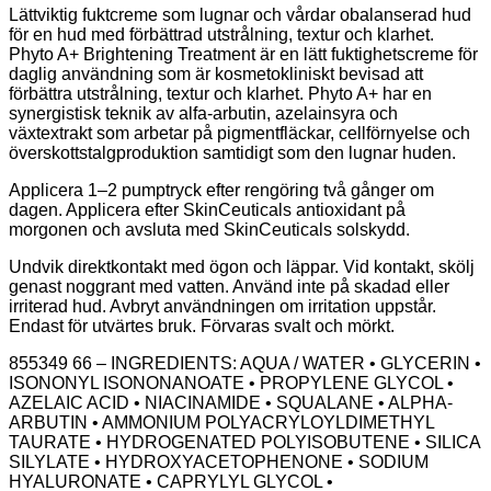
Lättviktig fuktcreme som lugnar och vårdar obalanserad hud
för en hud med förbättrad utstrålning, textur och klarhet.
Phyto A+ Brightening Treatment är en lätt fuktighetscreme för
daglig användning som är kosmetokliniskt bevisad att
förbättra utstrålning, textur och klarhet. Phyto A+ har en
synergistisk teknik av alfa-arbutin, azelainsyra och
växtextrakt som arbetar på pigmentfläckar, cellförnyelse och
överskottstalgproduktion samtidigt som den lugnar huden.
Applicera 1–2 pumptryck efter rengöring två gånger om
dagen. Applicera efter SkinCeuticals antioxidant på
morgonen och avsluta med SkinCeuticals solskydd.
Undvik direktkontakt med ögon och läppar. Vid kontakt, skölj
genast noggrant med vatten. Använd inte på skadad eller
irriterad hud. Avbryt användningen om irritation uppstår.
Endast för utvärtes bruk. Förvaras svalt och mörkt.
855349 66 – INGREDIENTS: AQUA / WATER • GLYCERIN •
ISONONYL ISONONANOATE • PROPYLENE GLYCOL •
AZELAIC ACID • NIACINAMIDE • SQUALANE • ALPHA-
ARBUTIN • AMMONIUM POLYACRYLOYLDIMETHYL
TAURATE • HYDROGENATED POLYISOBUTENE • SILICA
SILYLATE • HYDROXYACETOPHENONE • SODIUM
HYALURONATE • CAPRYLYL GLYCOL •