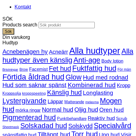
Kontakt
SÖK
Products search
Sök
Din varukorg
Hudtyp
Alla hudtyper
Alla
Acnebenägen hy
Acneärr
hudtyper även känslig
Anti-age
Body lotion
Fuktfattig hud
Fet hud
Facemist
Brow
För män
Bristningar
Förtida åldrad hud
Glow
Hud med rodnad
Kombinerad hud
Hud som saknar spänst
Kropp
Känslig hud
Longlasting
Kroppsolja
kroppspeeling
Mogen
Lystergivande
Läppar
Matterande
melasma
hud
Normal hud
Oljig hud
Oren hud
mörka ringar
Pigmenterad hud
Reaktiv hud
Scrub
Punktbehandlare
Solskadad hud
Specialvård
Solskydd
Sheetmask
Torr hud
Tilltäppt hud
Ung hud
Visir
spänstfattig hud