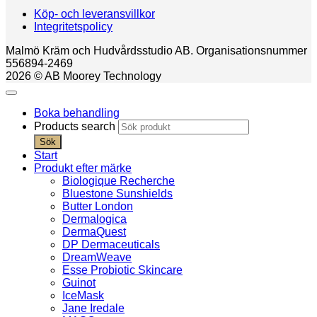
Köp- och leveransvillkor
Integritetspolicy
Malmö Kräm och Hudvårdsstudio AB. Organisationsnummer
556894-2469
2026 © AB Moorey Technology
Boka behandling
Products search
Sök
Start
Produkt efter märke
Biologique Recherche
Bluestone Sunshields
Butter London
Dermalogica
DermaQuest
DP Dermaceuticals
DreamWeave
Esse Probiotic Skincare
Guinot
IceMask
Jane Iredale