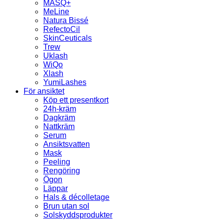
MASQ+
MeLine
Natura Bissé
RefectoCil
SkinCeuticals
Trew
Uklash
WiQo
Xlash
YumiLashes
För ansiktet
Köp ett presentkort
24h-kräm
Dagkräm
Nattkräm
Serum
Ansiktsvatten
Mask
Peeling
Rengöring
Ögon
Läppar
Hals & décolletage
Brun utan sol
Solskyddsprodukter