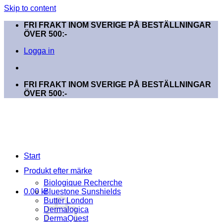
Skip to content
FRI FRAKT INOM SVERIGE PÅ BESTÄLLNINGAR
ÖVER 500:-
Logga in
FRI FRAKT INOM SVERIGE PÅ BESTÄLLNINGAR
ÖVER 500:-
Start
Produkt efter märke
Biologique Recherche
0.00
kr
Bluestone Sunshields
Butter London
Dermalogica
DermaQuest