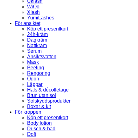
Uklash
WiQo
Xlash
YumiLashes
För ansiktet
Köp ett presentkort
24h-kräm
Dagkräm
Nattkräm
Serum
Ansiktsvatten
Mask
Peeling
Rengöring
Ögon
Läppar
Hals & décolletage
Brun utan sol
Solskyddsprodukter
Boxar & kit
För kroppen
Köp ett presentkort
Body lotion
Dusch & bad
Doft