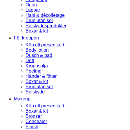
Ögon
Läppar
Hals & décolletage
Brun utan sol
Solskyddsprodukter
Boxar & kit
För kroppen
Köp ett presentkort
Body lotion
Dusch & bad
Doft
Kroppsolja
Peeling
Händer & fötter
Boxar & kit
Brun utan sol
Solskydd
Makeup
Köp ett presentkort
Boxar & kit
Bronzer
Concealer
Finish