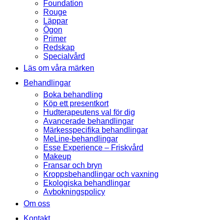
Foundation
Rouge
Läppar
Ögon
Primer
Redskap
Specialvård
Läs om våra märken
Behandlingar
Boka behandling
Köp ett presentkort
Hudterapeutens val för dig
Avancerade behandlingar
Märkesspecifika behandlingar
MeLine-behandlingar
Esse Experience – Friskvård
Makeup
Fransar och bryn
Kroppsbehandlingar och vaxning
Ekologiska behandlingar
Avbokningspolicy
Om oss
Kontakt