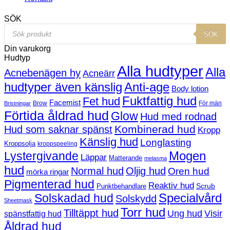
SÖK
Products
SÖK
search
Din varukorg
Hudtyp
Alla hudtyper
Alla
Acnebenägen hy
Acneärr
hudtyper även känslig
Anti-age
Body lotion
Fuktfattig hud
Fet hud
Facemist
Brow
För män
Bristningar
Förtida åldrad hud
Glow
Hud med rodnad
Kombinerad hud
Hud som saknar spänst
Kropp
Känslig hud
Longlasting
Kroppsolja
kroppspeeling
Mogen
Lystergivande
Läppar
Matterande
melasma
hud
Normal hud
Oljig hud
Oren hud
mörka ringar
Pigmenterad hud
Reaktiv hud
Scrub
Punktbehandlare
Solskadad hud
Specialvård
Solskydd
Sheetmask
Torr hud
Tilltäppt hud
Ung hud
Visir
spänstfattig hud
Åldrad hud