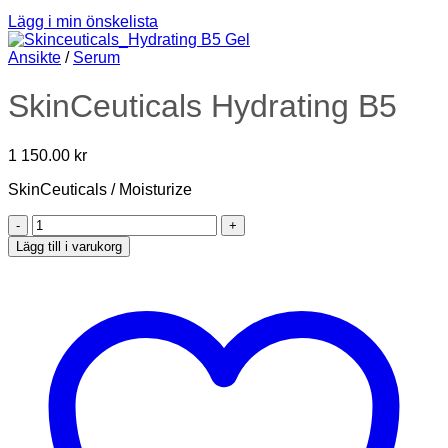
Lägg i min önskelista
Ansikte
/
Serum
SkinCeuticals Hydrating B5
1 150.00
kr
SkinCeuticals / Moisturize
SkinCeuticals
Hydrating
Lägg till i varukorg
B5
mängd