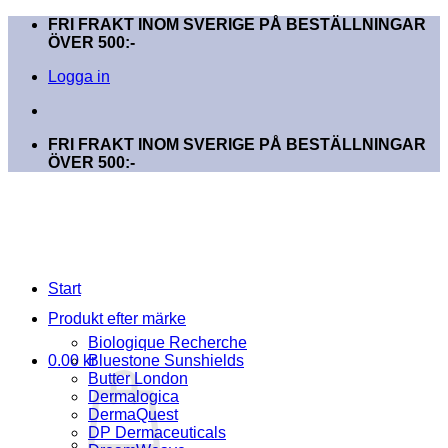
Skip
FRI FRAKT INOM SVERIGE PÅ BESTÄLLNINGAR
to
ÖVER 500:-
content
Logga in
FRI FRAKT INOM SVERIGE PÅ BESTÄLLNINGAR
ÖVER 500:-
Start
Produkt efter märke
Biologique Recherche
0.00
kr
Bluestone Sunshields
Butter London
Dermalogica
DermaQuest
DP Dermaceuticals