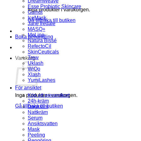
DreamWeave
Esse Probiotic Skincare
Inga produkter i varukorgen.
Guinot
IceMask
Gå tillbaka till butiken
Jane Iredale
MASQ+
MeLine
Boka behandling
Natura Bissé
RefectoCil
SkinCeuticals
Trew
Varukorg
Uklash
WiQo
Xlash
YumiLashes
För ansiktet
Inga produkter i varukorgen.
Köp ett presentkort
24h-kräm
Gå tillbaka till butiken
Dagkräm
Nattkräm
Serum
Ansiktsvatten
Mask
Peeling
Rengöring