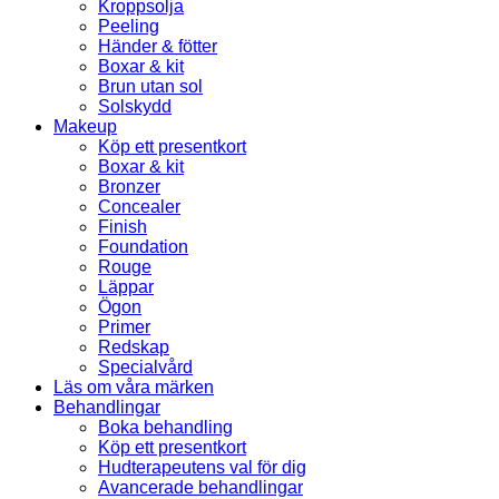
Kroppsolja
Peeling
Händer & fötter
Boxar & kit
Brun utan sol
Solskydd
Makeup
Köp ett presentkort
Boxar & kit
Bronzer
Concealer
Finish
Foundation
Rouge
Läppar
Ögon
Primer
Redskap
Specialvård
Läs om våra märken
Behandlingar
Boka behandling
Köp ett presentkort
Hudterapeutens val för dig
Avancerade behandlingar