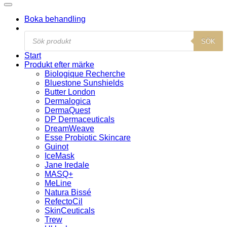
Boka behandling
Products
SÖK
search
Start
Produkt efter märke
Biologique Recherche
Bluestone Sunshields
Butter London
Dermalogica
DermaQuest
DP Dermaceuticals
DreamWeave
Esse Probiotic Skincare
Guinot
IceMask
Jane Iredale
MASQ+
MeLine
Natura Bissé
RefectoCil
SkinCeuticals
Trew