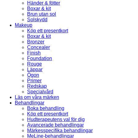
Händer & fötter
Boxar & kit
Brun utan sol
Solskydd
Makeup
Köp ett presentkort
Boxar & kit
Bronzer
Concealer
Finish
Foundation
Rouge
Läppar
Ögon
Primer
Redskap
Specialvård
Läs om våra märken
Behandlingar
Boka behandling
Köp ett presentkort
Hudterapeutens val för dig
Avancerade behandlingar
Märkesspecifika behandlingar
MeLine-behandlingar