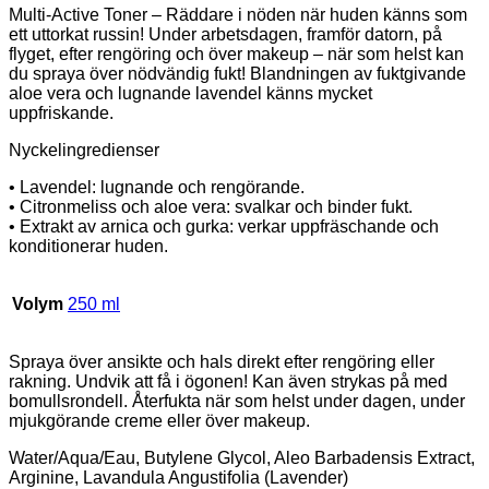
Multi-Active Toner – Räddare i nöden när huden känns som
ett uttorkat russin! Under arbetsdagen, framför datorn, på
flyget, efter rengöring och över makeup – när som helst kan
du spraya över nödvändig fukt! Blandningen av fuktgivande
aloe vera och lugnande lavendel känns mycket
uppfriskande.
Nyckelingredienser
• Lavendel: lugnande och rengörande.
• Citronmeliss och aloe vera: svalkar och binder fukt.
• Extrakt av arnica och gurka: verkar uppfräschande och
konditionerar huden.
Volym
250 ml
Spraya över ansikte och hals direkt efter rengöring eller
rakning. Undvik att få i ögonen! Kan även strykas på med
bomullsrondell. Återfukta när som helst under dagen, under
mjukgörande creme eller över makeup.
Water/Aqua/Eau, Butylene Glycol, Aleo Barbadensis Extract,
Arginine, Lavandula Angustifolia (Lavender)