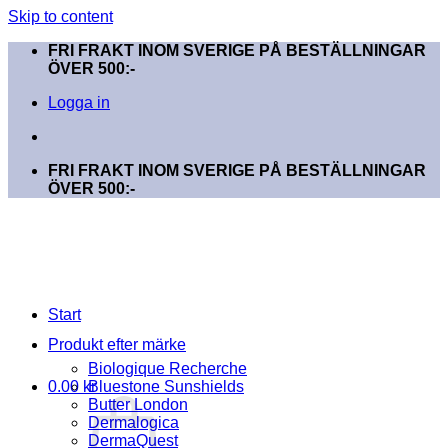
Skip to content
FRI FRAKT INOM SVERIGE PÅ BESTÄLLNINGAR
ÖVER 500:-
Logga in
FRI FRAKT INOM SVERIGE PÅ BESTÄLLNINGAR
ÖVER 500:-
Start
Produkt efter märke
Biologique Recherche
0.00
kr
Bluestone Sunshields
Butter London
Dermalogica
DermaQuest