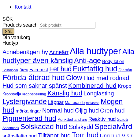
Kontakt
SÖK
Products search
Sök
Din varukorg
Hudtyp
Alla hudtyper
Alla
Acnebenägen hy
Acneärr
hudtyper även känslig
Anti-age
Body lotion
Fuktfattig hud
Fet hud
Facemist
Brow
För män
Bristningar
Förtida åldrad hud
Glow
Hud med rodnad
Kombinerad hud
Hud som saknar spänst
Kropp
Känslig hud
Longlasting
Kroppsolja
kroppspeeling
Mogen
Lystergivande
Läppar
Matterande
melasma
hud
Normal hud
Oljig hud
Oren hud
mörka ringar
Pigmenterad hud
Reaktiv hud
Scrub
Punktbehandlare
Solskadad hud
Specialvård
Solskydd
Sheetmask
Torr hud
Tilltäppt hud
Ung hud
Visir
spänstfattig hud