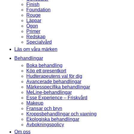
Finish
Foundation
Rouge
Läppar
Ögon
Primer
Redskap
Specialvård
Läs om våra märken
Behandlingar
Boka behandling
Köp ett presentkort
Hudterapeutens val för dig
Avancerade behandlingar
Märkesspecifika behandlingar
MeLine-behandlingar
Esse Experience – Friskvård
Makeup
Fransar och bryn
Kroppsbehandlingar och vaxning
Ekologiska behandlingar
Avbokningspolicy
Om oss