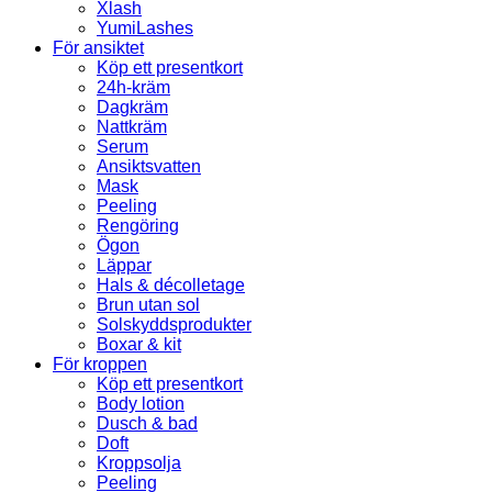
Xlash
YumiLashes
För ansiktet
Köp ett presentkort
24h-kräm
Dagkräm
Nattkräm
Serum
Ansiktsvatten
Mask
Peeling
Rengöring
Ögon
Läppar
Hals & décolletage
Brun utan sol
Solskyddsprodukter
Boxar & kit
För kroppen
Köp ett presentkort
Body lotion
Dusch & bad
Doft
Kroppsolja
Peeling