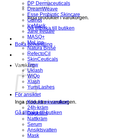
DP Dermaceuticals
DreamWeave
Esse Probiotic Skincare
Inga produkter i varukorgen.
Guinot
IceMask
Gå tillbaka till butiken
Jane Iredale
MASQ+
MeLine
Boka behandling
Natura Bissé
RefectoCil
SkinCeuticals
Trew
Varukorg
Uklash
WiQo
Xlash
YumiLashes
För ansiktet
Inga produkter i varukorgen.
Köp ett presentkort
24h-kräm
Gå tillbaka till butiken
Dagkräm
Nattkräm
Serum
Ansiktsvatten
Mask