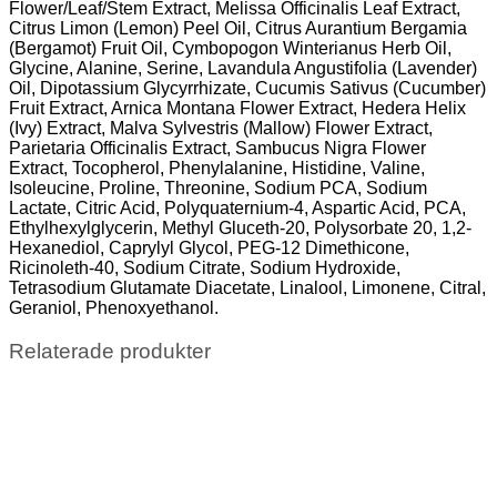
Flower/Leaf/Stem Extract, Melissa Officinalis Leaf Extract,
Citrus Limon (Lemon) Peel Oil, Citrus Aurantium Bergamia
(Bergamot) Fruit Oil, Cymbopogon Winterianus Herb Oil,
Glycine, Alanine, Serine, Lavandula Angustifolia (Lavender)
Oil, Dipotassium Glycyrrhizate, Cucumis Sativus (Cucumber)
Fruit Extract, Arnica Montana Flower Extract, Hedera Helix
(Ivy) Extract, Malva Sylvestris (Mallow) Flower Extract,
Parietaria Officinalis Extract, Sambucus Nigra Flower
Extract, Tocopherol, Phenylalanine, Histidine, Valine,
Isoleucine, Proline, Threonine, Sodium PCA, Sodium
Lactate, Citric Acid, Polyquaternium-4, Aspartic Acid, PCA,
Ethylhexylglycerin, Methyl Gluceth-20, Polysorbate 20, 1,2-
Hexanediol, Caprylyl Glycol, PEG-12 Dimethicone,
Ricinoleth-40, Sodium Citrate, Sodium Hydroxide,
Tetrasodium Glutamate Diacetate, Linalool, Limonene, Citral,
Geraniol, Phenoxyethanol.
Relaterade produkter