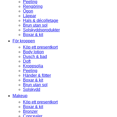
Peeling
Rengöring
Ögon
Läppar
Hals & décolletage
Brun utan sol
Solskyddsprodukter
Boxar & kit
För kroppen
Köp ett presentkort
Body lotion
Dusch & bad
Doft
Kroppsolja
Peeling
Händer & fötter
Boxar & kit
Brun utan sol
Solskydd
Makeup
Köp ett presentkort
Boxar & kit
Bronzer
Concealer