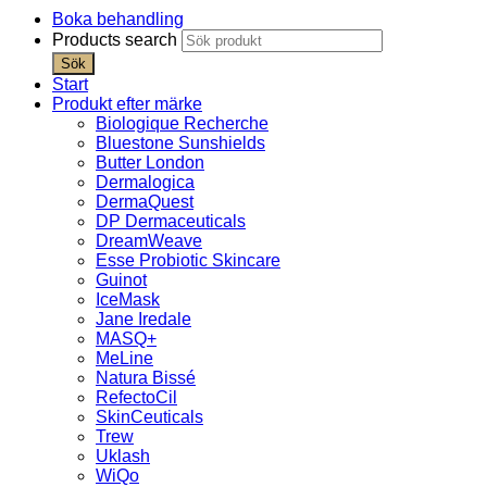
Boka behandling
Products search
Sök
Start
Produkt efter märke
Biologique Recherche
Bluestone Sunshields
Butter London
Dermalogica
DermaQuest
DP Dermaceuticals
DreamWeave
Esse Probiotic Skincare
Guinot
IceMask
Jane Iredale
MASQ+
MeLine
Natura Bissé
RefectoCil
SkinCeuticals
Trew
Uklash
WiQo