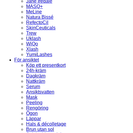
Jane Iredale
MASQ+
MeLine
Natura Bissé
RefectoCil
SkinCeuticals
Trew
Uklash
WiQo
Xlash
YumiLashes
För ansiktet
Köp ett presentkort
24h-kräm
Dagkräm
Nattkräm
Serum
Ansiktsvatten
Mask
Peeling
Rengöring
Ögon
Läppar
Hals & décolletage
Brun utan sol