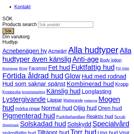
Kontakt
SÖK
Products search
Sök
Din varukorg
Hudtyp
Alla hudtyper
Alla
Acnebenägen hy
Acneärr
hudtyper även känslig
Anti-age
Body lotion
Fuktfattig hud
Fet hud
Facemist
Brow
För män
Bristningar
Förtida åldrad hud
Glow
Hud med rodnad
Kombinerad hud
Hud som saknar spänst
Kropp
Känslig hud
Longlasting
Kroppsolja
kroppspeeling
Mogen
Lystergivande
Läppar
Matterande
melasma
hud
Normal hud
Oljig hud
Oren hud
mörka ringar
Pigmenterad hud
Reaktiv hud
Scrub
Punktbehandlare
Solskadad hud
Specialvård
Solskydd
Sheetmask
Torr hud
Tilltäppt hud
Ung hud
Visir
spänstfattig hud