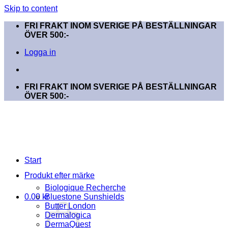
Skip to content
FRI FRAKT INOM SVERIGE PÅ BESTÄLLNINGAR
ÖVER 500:-
Logga in
FRI FRAKT INOM SVERIGE PÅ BESTÄLLNINGAR
ÖVER 500:-
Start
Produkt efter märke
Biologique Recherche
0.00
kr
Bluestone Sunshields
Butter London
Dermalogica
DermaQuest