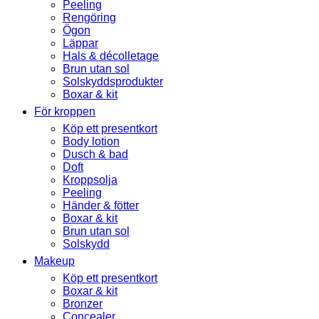
Peeling
Rengöring
Ögon
Läppar
Hals & décolletage
Brun utan sol
Solskyddsprodukter
Boxar & kit
För kroppen
Köp ett presentkort
Body lotion
Dusch & bad
Doft
Kroppsolja
Peeling
Händer & fötter
Boxar & kit
Brun utan sol
Solskydd
Makeup
Köp ett presentkort
Boxar & kit
Bronzer
Concealer