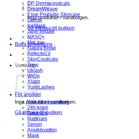
DP Dermaceuticals
DreamWeave
Esse Probiotic Skincare
Inga produkter i varukorgen.
Guinot
IceMask
Gå tillbaka till butiken
Jane Iredale
MASQ+
MeLine
Boka behandling
Natura Bissé
RefectoCil
SkinCeuticals
Trew
Varukorg
Uklash
WiQo
Xlash
YumiLashes
För ansiktet
Inga produkter i varukorgen.
Köp ett presentkort
24h-kräm
Gå tillbaka till butiken
Dagkräm
Nattkräm
Serum
Ansiktsvatten
Mask