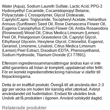
Water (Aqua), Sodium Laureth Sulfate, Lactic Acid, PPG-2
Hydroxyethyl Cocamide, Cocamidopropyl Betaine,
Polyacrylate-1 Crosspolymer, Glycol Distearate,
Caprylic/Capric Triglyceride, Tocopheryl Acetate, Helianthus
Annuus (Sunflower) Seed Oil, Rose Damascena Flower Oil,
Eugenia Caryophyllus (Clove) Flower Oil, Aniba Rosaeodora
(Rosewood) Wood Oil, Citrus Medica Limonum (Lemon)
Peel Oil, Pelargonium Graveolens Oil, Caprylyl Glycol,
Ethylhexyl Glycerin, Hexylene Glycol, Citronellol, Eugenol,
Geraniol, Limonene, Linalool, Citrus Medica Limonum
(Lemon) Peel Extract, Disodium EDTA, Phenoxyethanol,
Sodium Hydroxide, Titanium Dioxide (CI 77891).
Eftersom ingredienssammansättningar ändras kan vi inte
alltid garantera att listan är komplett, uppdaterad eller felfri.
För en korrekt ingrediensförteckning hänvisar vi därför till
förpackningarna.
Detta är en kraftfull produkt. Övergå till att använda den 2-3
ggr per vecka om huden blir känslig ellet uttorkad. Avbryt
användandet vid hudirritation. Endast för utvärtes bruk.
Undvik att få produkten i ögonen. Använd solskydd dagtid.
Relaterade produkter