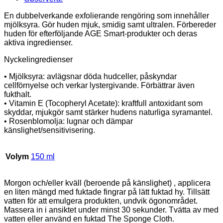
En dubbelverkande exfolierande rengöring som innehåller
mjölksyra. Gör huden mjuk, smidig samt ultralen. Förbereder
huden för efterföljande AGE Smart-produkter och deras
aktiva ingredienser.
Nyckelingredienser
• Mjölksyra: avlägsnar döda hudceller, påskyndar
cellförnyelse och verkar lystergivande. Förbättrar även
fukthalt.
• Vitamin E (Tocopheryl Acetate): kraftfull antoxidant som
skyddar, mjukgör samt stärker hudens naturliga syramantel.
• Rosenblomolja: lugnar och dämpar
känslighet/sensitivisering.
Volym
150 ml
Morgon och/eller kväll (beroende på känslighet) , applicera
en liten mängd med fuktade fingrar på lätt fuktad hy. Tillsätt
vatten för att emulgera produkten, undvik ögonområdet.
Massera in i ansiktet under minst 30 sekunder. Tvätta av med
vatten eller använd en fuktad The Sponge Cloth.