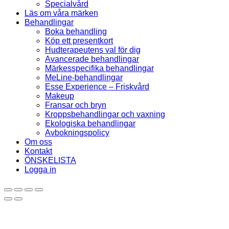
Specialvård
Läs om våra märken
Behandlingar
Boka behandling
Köp ett presentkort
Hudterapeutens val för dig
Avancerade behandlingar
Märkesspecifika behandlingar
MeLine-behandlingar
Esse Experience – Friskvård
Makeup
Fransar och bryn
Kroppsbehandlingar och vaxning
Ekologiska behandlingar
Avbokningspolicy
Om oss
Kontakt
ÖNSKELISTA
Logga in