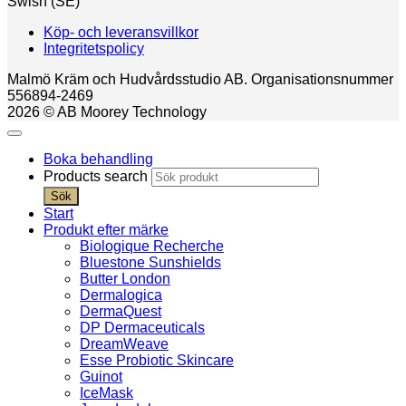
Swish (SE)
Köp- och leveransvillkor
Integritetspolicy
Malmö Kräm och Hudvårdsstudio AB. Organisationsnummer
556894-2469
2026 © AB Moorey Technology
Boka behandling
Products search
Sök
Start
Produkt efter märke
Biologique Recherche
Bluestone Sunshields
Butter London
Dermalogica
DermaQuest
DP Dermaceuticals
DreamWeave
Esse Probiotic Skincare
Guinot
IceMask