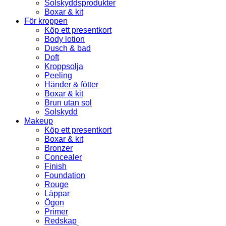
Solskyddsprodukter
Boxar & kit
För kroppen
Köp ett presentkort
Body lotion
Dusch & bad
Doft
Kroppsolja
Peeling
Händer & fötter
Boxar & kit
Brun utan sol
Solskydd
Makeup
Köp ett presentkort
Boxar & kit
Bronzer
Concealer
Finish
Foundation
Rouge
Läppar
Ögon
Primer
Redskap