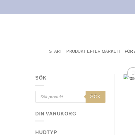
Skip
to
content
START
PRODUKT EFTER MÄRKE
FÖR 
SÖK
Products
SÖK
search
DIN VARUKORG
HUDTYP