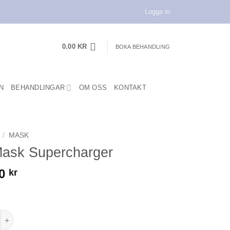
Logga in
0.00
KR
BOKA BEHANDLING
N
BEHANDLINGAR
OM OSS
KONTAKT
/
MASK
Mask Supercharger
00
kr
 Supercharger mängd