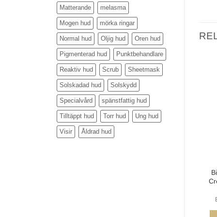
Matterande
melasma
Mogen hud
mörka ringar
RE
Normal hud
Oljig hud
Oren hud
Pigmenterad hud
Punktbehandlare
Reaktiv hud
Scrub
Sheetmask
Solskadad hud
Solskydd
Specialvård
spänstfattig hud
Tilltäppt hud
Torr hud
Ung hud
Visir
Åldrad hud
B
Cr