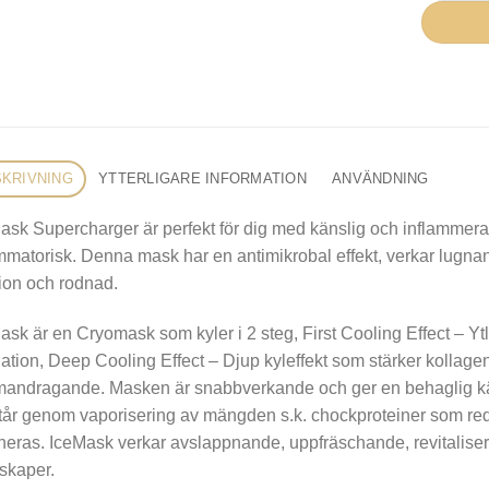
KRIVNING
YTTERLIGARE INFORMATION
ANVÄNDNING
ask Supercharger är perfekt för dig med känslig och inflammera
mmatorisk. Denna mask har en antimikrobal effekt, verkar lugn
ation och rodnad.
ask är en Cryomask som kyler i 2 steg, First Cooling Effect – Ytli
lation, Deep Cooling Effect – Djup kyleffekt som stärker kollage
ndragande. Masken är snabbverkande och ger en behaglig känsl
år genom vaporisering av mängden s.k. chockproteiner som redu
neras. IceMask verkar avslappnande, uppfräschande, revitaliser
skaper.