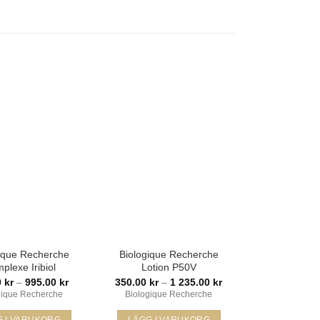
Lägg i
Lägg i
min
min
önskelista
önskelista
ique Recherche
Biologique Recherche
plexe Iribiol
Lotion P50V
Prisintervall:
Prisintervall:
0
kr
–
995.00
kr
350.00
kr
–
1 235.00
kr
395.00 kr
350.00 kr
gique Recherche
Biologique Recherche
till
till
995.00 kr
1
G I VARUKORG
LÄGG I VARUKORG