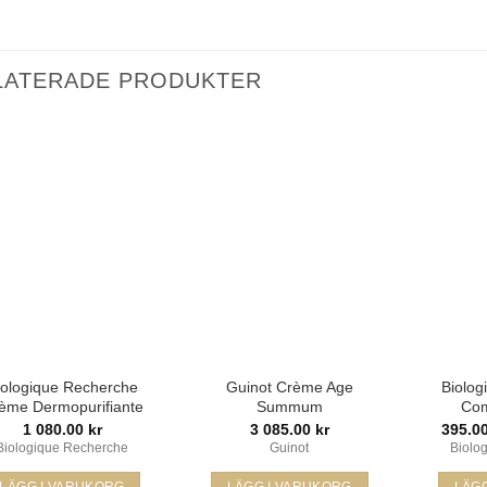
LATERADE PRODUKTER
Lägg i
Lägg i
min
min
önskelista
önskelista
iologique Recherche
Guinot Crème Age
Biolog
ème Dermopurifiante
Summum
Com
1 080.00
kr
3 085.00
kr
395.0
Biologique Recherche
Guinot
Biolo
LÄGG I VARUKORG
LÄGG I VARUKORG
LÄG