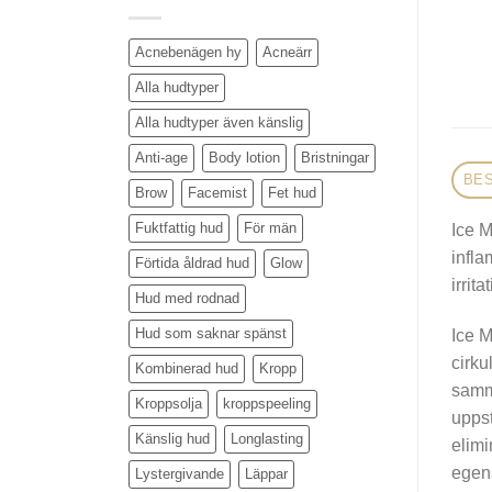
Acnebenägen hy
Acneärr
Alla hudtyper
Alla hudtyper även känslig
Anti-age
Body lotion
Bristningar
BES
Brow
Facemist
Fet hud
Fuktfattig hud
För män
Ice M
infla
Förtida åldrad hud
Glow
irrit
Hud med rodnad
Hud som saknar spänst
Ice M
cirku
Kombinerad hud
Kropp
samma
Kroppsolja
kroppspeeling
uppst
Känslig hud
Longlasting
elimi
egen
Lystergivande
Läppar