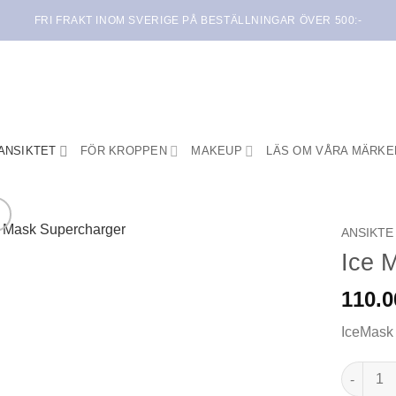
FRI FRAKT INOM SVERIGE PÅ BESTÄLLNINGAR ÖVER 500:-
ANSIKTET
FÖR KROPPEN
MAKEUP
LÄS OM VÅRA MÄRKE
ANSIKTE
Ice 
Lägg i
min
110.
önskelista
IceMask
Ice Mask