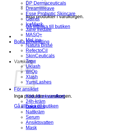
DP Dermaceuticals
DreamWeave
Esse Probiotic Skincare
Inga produkter i varukorgen.
Guinot
IceMask
Gå tillbaka till butiken
Jane Iredale
MASQ+
MeLine
Boka behandling
Natura Bissé
RefectoCil
SkinCeuticals
Trew
Varukorg
Uklash
WiQo
Xlash
YumiLashes
För ansiktet
Inga produkter i varukorgen.
Köp ett presentkort
24h-kräm
Gå tillbaka till butiken
Dagkräm
Nattkräm
Serum
Ansiktsvatten
Mask