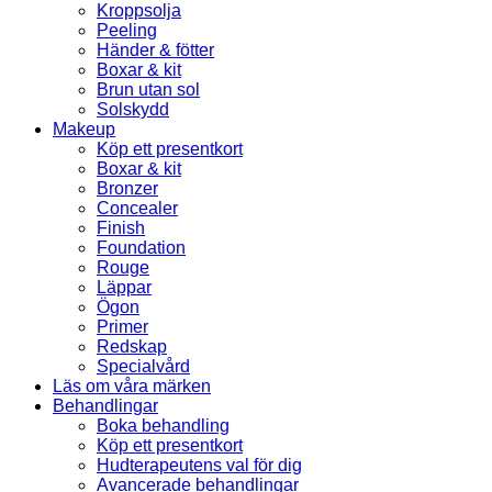
Kroppsolja
Peeling
Händer & fötter
Boxar & kit
Brun utan sol
Solskydd
Makeup
Köp ett presentkort
Boxar & kit
Bronzer
Concealer
Finish
Foundation
Rouge
Läppar
Ögon
Primer
Redskap
Specialvård
Läs om våra märken
Behandlingar
Boka behandling
Köp ett presentkort
Hudterapeutens val för dig
Avancerade behandlingar