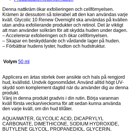
Denna nattkräm ökar exfolieringen och cellförnyelsen.
Krämen är dessutom så tolerabel att den kan användas varje
kväll. Glycolic 10 Renew Overnight ska användas på kvällen
utan andra exfolierande produkter och retinol. Det är viktigt
att man använder solkräm för att skydda huden under dagen.
– Accelererar exfolieringen och ökar cellförnyelsen.
– Skapar en beskyddande och vårdande lager på huden.
– Förbättrar hudens lyster, hudton och hudstruktur.
Volym
50 ml
Applicera en ärtas storlek över ansikte och hals på rengjord
hud, kvällstid. Undvik ögonområdet. Använd alltid högt UV-
skydd som komplement dagtid när du använder dig av denna
produkt.
Vänj in denna produkt gradvis i din rutin. Börja varannan
kväll första veckan/veckorna för att sedan kunna använda
den varje kväll, om din hud tillåter.
AQUA/WATER, GLYCOLIC ACID, DICAPRYLYL
CARBONATE, DIMETHICONE, SODIUM HYDROXIDE,
BUTYLENE GLYCOL, PROPANEDIOL, GLYCERIN,