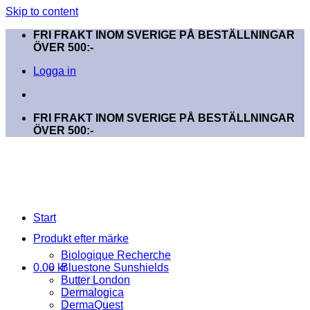
Skip to content
FRI FRAKT INOM SVERIGE PÅ BESTÄLLNINGAR
ÖVER 500:-
Logga in
FRI FRAKT INOM SVERIGE PÅ BESTÄLLNINGAR
ÖVER 500:-
Start
Produkt efter märke
Biologique Recherche
0.00
kr
Bluestone Sunshields
Butter London
Dermalogica
DermaQuest