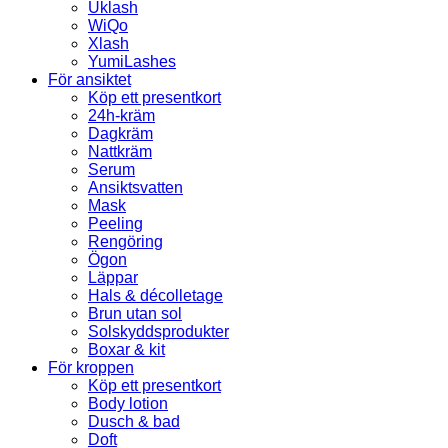
Uklash
WiQo
Xlash
YumiLashes
För ansiktet
Köp ett presentkort
24h-kräm
Dagkräm
Nattkräm
Serum
Ansiktsvatten
Mask
Peeling
Rengöring
Ögon
Läppar
Hals & décolletage
Brun utan sol
Solskyddsprodukter
Boxar & kit
För kroppen
Köp ett presentkort
Body lotion
Dusch & bad
Doft