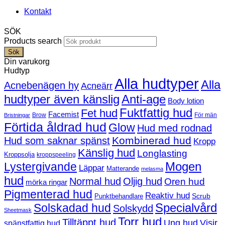
Kontakt
SÖK
Products search
Sök
Din varukorg
Hudtyp
Alla hudtyper
Alla
Acnebenägen hy
Acneärr
hudtyper även känslig
Anti-age
Body lotion
Fuktfattig hud
Fet hud
Facemist
Brow
För män
Bristningar
Förtida åldrad hud
Glow
Hud med rodnad
Kombinerad hud
Hud som saknar spänst
Kropp
Känslig hud
Longlasting
Kroppsolja
kroppspeeling
Mogen
Lystergivande
Läppar
Matterande
melasma
hud
Normal hud
Oljig hud
Oren hud
mörka ringar
Pigmenterad hud
Reaktiv hud
Scrub
Punktbehandlare
Solskadad hud
Specialvård
Solskydd
Sheetmask
Torr hud
Tilltäppt hud
Ung hud
Visir
spänstfattig hud