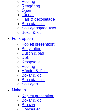
Peeling
Rengöring
Ögon
Läppar
Hals & décolletage
Brun utan sol
Solskyddsprodukter
Boxar & kit
För kroppen
Köp ett presentkort
Body lotion
Dusch & bad
Doft
Kroppsolja
Peeling
Händer & fötter
Boxar & kit
Brun utan sol
Solskydd
Makeup
Köp ett presentkort
Boxar & kit
Bronzer
Concealer