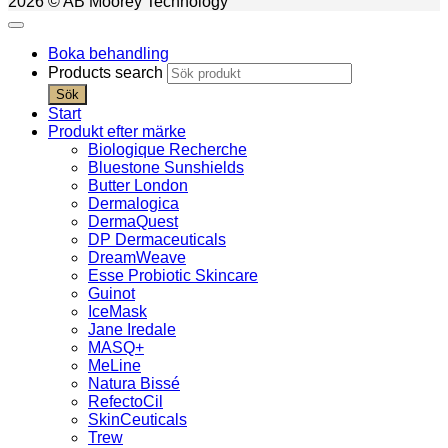
2026 © AB Moorey Technology
Boka behandling
Products search
Sök
Start
Produkt efter märke
Biologique Recherche
Bluestone Sunshields
Butter London
Dermalogica
DermaQuest
DP Dermaceuticals
DreamWeave
Esse Probiotic Skincare
Guinot
IceMask
Jane Iredale
MASQ+
MeLine
Natura Bissé
RefectoCil
SkinCeuticals
Trew