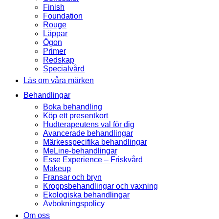
Finish
Foundation
Rouge
Läppar
Ögon
Primer
Redskap
Specialvård
Läs om våra märken
Behandlingar
Boka behandling
Köp ett presentkort
Hudterapeutens val för dig
Avancerade behandlingar
Märkesspecifika behandlingar
MeLine-behandlingar
Esse Experience – Friskvård
Makeup
Fransar och bryn
Kroppsbehandlingar och vaxning
Ekologiska behandlingar
Avbokningspolicy
Om oss