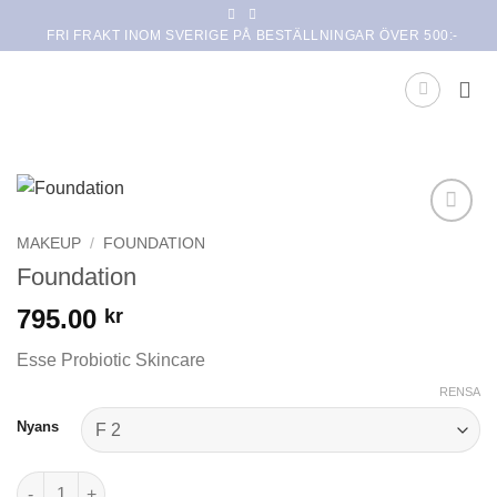
Skip
FRI FRAKT INOM SVERIGE PÅ BESTÄLLNINGAR ÖVER 500:-
to
content
Lägg i
MAKEUP
/
FOUNDATION
min
Foundation
önskelista
795.00
kr
Esse Probiotic Skincare
RENSA
Nyans
Foundation mängd