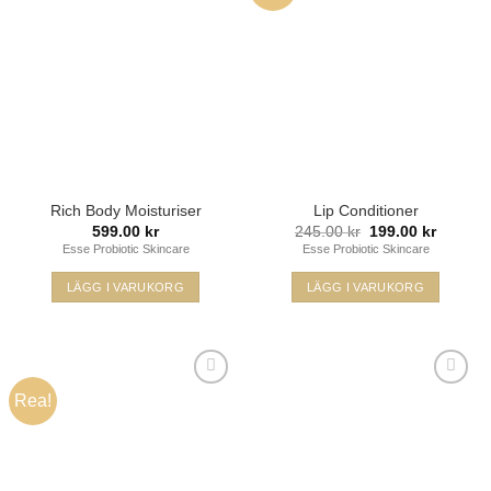
min
min
önskelista
önskelista
Rich Body Moisturiser
Lip Conditioner
Det
Det
599.00
kr
245.00
kr
199.00
kr
ursprungliga
nuvara
Esse Probiotic Skincare
Esse Probiotic Skincare
priset
priset
var:
är:
245.00 kr.
199.00 k
LÄGG I VARUKORG
LÄGG I VARUKORG
Rea!
Lägg i
Lägg i
min
min
önskelista
önskelista