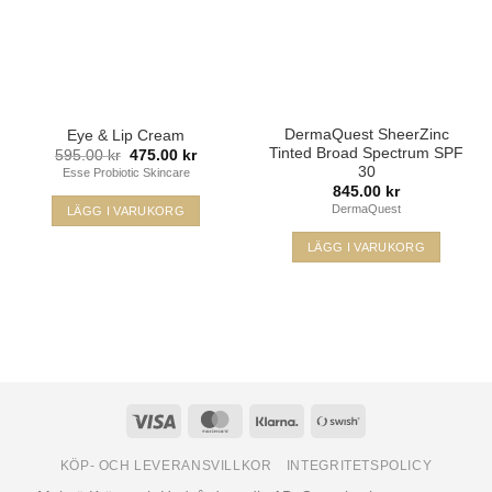
DermaQuest SheerZinc
Eye & Lip Cream
Tinted Broad Spectrum SPF
Det
Det
595.00
kr
475.00
kr
ursprungliga
nuvarande
30
Esse Probiotic Skincare
priset
priset
845.00
kr
var:
är:
DermaQuest
595.00 kr.
475.00 kr.
LÄGG I VARUKORG
LÄGG I VARUKORG
Den
här
produkten
har
flera
varianter.
De
Visa
MasterCard
Klarna
Swish
olika
(SE)
alternativen
KÖP- OCH LEVERANSVILLKOR
INTEGRITETSPOLICY
kan