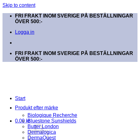
Skip to content
FRI FRAKT INOM SVERIGE PÅ BESTÄLLNINGAR
ÖVER 500:-
Logga in
FRI FRAKT INOM SVERIGE PÅ BESTÄLLNINGAR
ÖVER 500:-
Start
Produkt efter märke
Biologique Recherche
0.00
kr
Bluestone Sunshields
Butter London
Dermalogica
DermaQuest