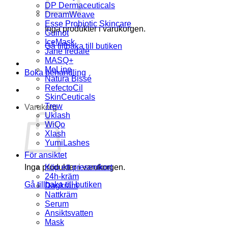
DP Dermaceuticals
DreamWeave
Esse Probiotic Skincare
Inga produkter i varukorgen.
Guinot
IceMask
Gå tillbaka till butiken
Jane Iredale
MASQ+
MeLine
Boka behandling
Natura Bissé
RefectoCil
SkinCeuticals
Trew
Varukorg
Uklash
WiQo
Xlash
YumiLashes
För ansiktet
Inga produkter i varukorgen.
Köp ett presentkort
24h-kräm
Gå tillbaka till butiken
Dagkräm
Nattkräm
Serum
Ansiktsvatten
Mask