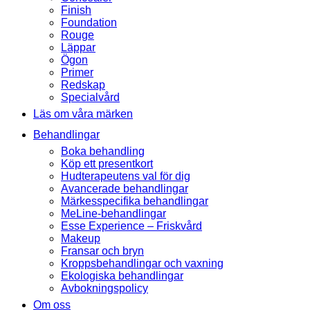
Finish
Foundation
Rouge
Läppar
Ögon
Primer
Redskap
Specialvård
Läs om våra märken
Behandlingar
Boka behandling
Köp ett presentkort
Hudterapeutens val för dig
Avancerade behandlingar
Märkesspecifika behandlingar
MeLine-behandlingar
Esse Experience – Friskvård
Makeup
Fransar och bryn
Kroppsbehandlingar och vaxning
Ekologiska behandlingar
Avbokningspolicy
Om oss