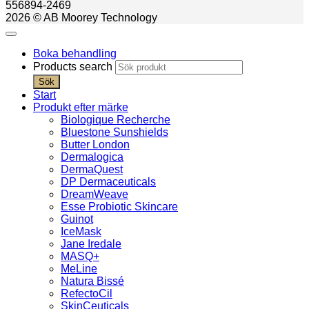
556894-2469
2026 © AB Moorey Technology
Boka behandling
Products search
Sök
Start
Produkt efter märke
Biologique Recherche
Bluestone Sunshields
Butter London
Dermalogica
DermaQuest
DP Dermaceuticals
DreamWeave
Esse Probiotic Skincare
Guinot
IceMask
Jane Iredale
MASQ+
MeLine
Natura Bissé
RefectoCil
SkinCeuticals