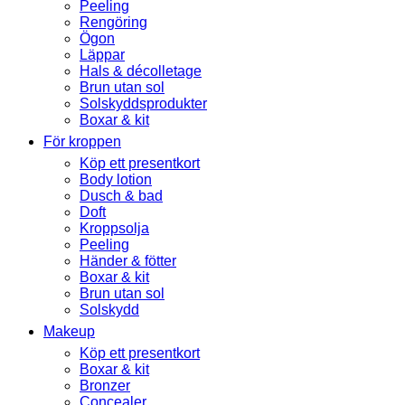
Peeling
Rengöring
Ögon
Läppar
Hals & décolletage
Brun utan sol
Solskyddsprodukter
Boxar & kit
För kroppen
Köp ett presentkort
Body lotion
Dusch & bad
Doft
Kroppsolja
Peeling
Händer & fötter
Boxar & kit
Brun utan sol
Solskydd
Makeup
Köp ett presentkort
Boxar & kit
Bronzer
Concealer