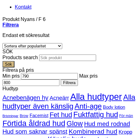
Kontakt
Produkt Nyans
/
F 6
Filtrera
Endast ett sökresultat
SÖK
Products search
Sök
Filtrera på pris
Min pris
Max pris
Filtrera
Hudtyp
Alla hudtyper
Alla
Acnebenägen hy
Acneärr
hudtyper även känslig
Anti-age
Body lotion
Fuktfattig hud
Fet hud
Facemist
Brow
För män
Bristningar
Förtida åldrad hud
Glow
Hud med rodnad
Kombinerad hud
Hud som saknar spänst
Kropp