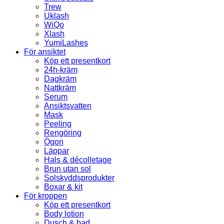
Trew
Uklash
WiQo
Xlash
YumiLashes
För ansiktet
Köp ett presentkort
24h-kräm
Dagkräm
Nattkräm
Serum
Ansiktsvatten
Mask
Peeling
Rengöring
Ögon
Läppar
Hals & décolletage
Brun utan sol
Solskyddsprodukter
Boxar & kit
För kroppen
Köp ett presentkort
Body lotion
Dusch & bad