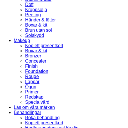
Doft
Kroppsolja
Peeling
Händer & fötter
Boxar & kit
Brun utan sol
Solskydd
Makeup
Köp ett presentkort
Boxar & kit
Bronzer
Concealer
Finish
Foundation
Rouge
Läppar
Ögon
Primer
Redskap
Specialvård
Läs om våra märken
Behandlingar
Boka behandling
Köp ett presentkort
Hudterapeutens val för dig