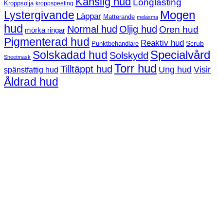
Känslig hud
Longlasting
Kroppsolja
kroppspeeling
Mogen
Lystergivande
Läppar
Matterande
melasma
hud
Normal hud
Oljig hud
Oren hud
mörka ringar
Pigmenterad hud
Reaktiv hud
Scrub
Punktbehandlare
Solskadad hud
Specialvård
Solskydd
Sheetmask
Torr hud
Tilltäppt hud
Ung hud
Visir
spänstfattig hud
Åldrad hud