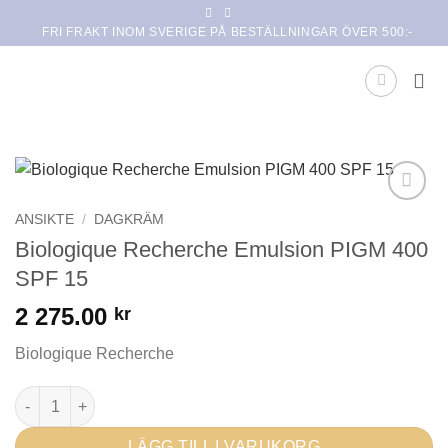
Skip
FRI FRAKT INOM SVERIGE PÅ BESTÄLLNINGAR ÖVER 500:-
to
content
Lägg i
ANSIKTE
/
DAGKRÄM
min
Biologique Recherche Emulsion PIGM 400
önskelista
SPF 15
2 275.00
kr
Biologique Recherche
Biologique Recherche Emulsion PIGM 400 SPF 15 mängd
LÄGG TILL I VARUKORG