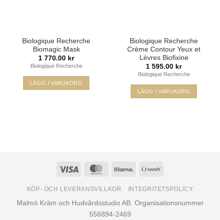
väljas
på
produktsidan
Biologique Recherche
Biologique Recherche
Biomagic Mask
Crème Contour Yeux et
Lèvres Biofixine
1 770.00
kr
1 595.00
kr
Biologique Recherche
Biologique Recherche
LÄGG I VARUKORG
LÄGG I VARUKORG
Visa
MasterCard
Klarna
Swish
(SE)
KÖP- OCH LEVERANSVILLKOR
INTEGRITETSPOLICY
Malmö Kräm och Hudvårdsstudio AB. Organisationsnummer
556894-2469