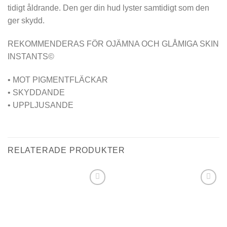
tidigt åldrande. Den ger din hud lyster samtidigt som den
ger skydd.
REKOMMENDERAS FÖR OJÄMNA OCH GLÅMIGA SKIN
INSTANTS©
• MOT PIGMENTFLÄCKAR
• SKYDDANDE
• UPPLJUSANDE
RELATERADE PRODUKTER
Lägg i
Lägg i
min
min
önskelista
önskelista