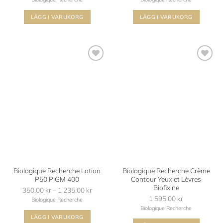
270.00 kr
till
LÄGG I VARUKORG
LÄGG I VARUKORG
700.00 kr
Den
här
produkten
har
Lägg i
Lägg i
flera
min
min
varianter.
önskelista
önskelista
De
olika
alternativen
kan
väljas
på
produktsidan
Biologique Recherche Lotion
Biologique Recherche Crème
P50 PIGM 400
Contour Yeux et Lèvres
Biofixine
350.00
kr
–
1 235.00
kr
Prisintervall:
1 595.00
kr
350.00 kr
Biologique Recherche
Biologique Recherche
till
LÄGG I VARUKORG
1