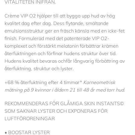
VITALITETEN INIFRÅN.
Crème VIP O2 hjälper till att bygga upp hud av hög
kvalitet dag efter dag. Dess flytande, smältande
emulsionsstruktur ger en fräsch känsla med en icke-fet
finish. Formulerad med det patenterade VIP O2-
komplexet och förstärkt melatonin förbättrar krämen
återfuktningen och förfinar hudens struktur över tid.
Hudens kvalitet bevaras ochfår långvarig förbättring av
återfuktning, struktur och lyster.
+68 % återfuktning efter 4 timmar*
Kor­neometrisk
mätning på 9 kvinnor i åldern 21 till 48 år med torr hud.
REKOMMENDERAS FÖR GLÅMIGA SKIN INSTANTS©
SOM SAKNAR LYSTER OCH EXPONERAS FÖR
LUFTFÖRORENINGAR
• BOOSTAR LYSTER