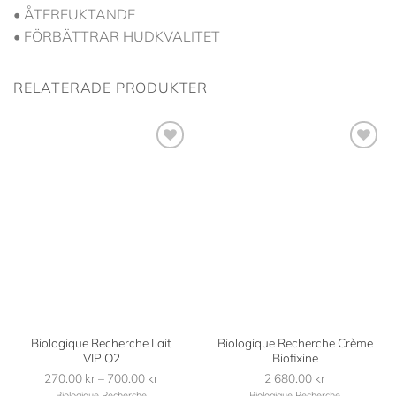
• ÅTERFUKTANDE
• FÖRBÄTTRAR HUDKVALITET
RELATERADE PRODUKTER
Lägg i
Lägg i
min
min
önskelista
önskelista
Biologique Recherche Lait
Biologique Recherche Crème
VIP O2
Biofixine
270.00
kr
–
700.00
kr
Prisintervall:
2 680.00
kr
Biologique Recherche
Biologique Recherche