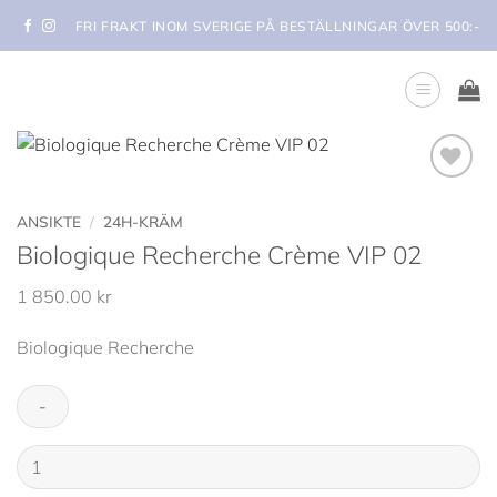
Skip
FRI FRAKT INOM SVERIGE PÅ BESTÄLLNINGAR ÖVER 500:-
to
content
Lägg i
min
ANSIKTE
/
24H-KRÄM
önskelista
Biologique Recherche Crème VIP 02
1 850.00
kr
Biologique Recherche
Biologique
Recherche