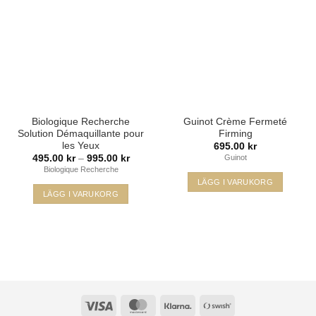
De
olika
alternativen
kan
väljas
på
produktsidan
Biologique Recherche
Guinot Crème Fermeté
Solution Démaquillante pour
Firming
les Yeux
695.00
kr
Prisintervall:
495.00
kr
–
995.00
kr
Guinot
495.00 kr
Biologique Recherche
till
LÄGG I VARUKORG
995.00 kr
LÄGG I VARUKORG
Den
här
produkten
har
flera
varianter.
De
Visa
MasterCard
Klarna
Swish
olika