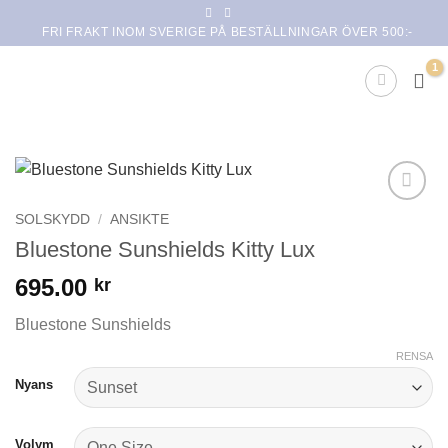
Skip
FRI FRAKT INOM SVERIGE PÅ BESTÄLLNINGAR ÖVER 500:-
to
content
Lägg i
SOLSKYDD
/
ANSIKTE
min
Bluestone Sunshields Kitty Lux
önskelista
695.00
kr
Bluestone Sunshields
RENSA
Nyans
Volym