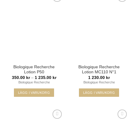
Lägg i
Lägg i
min
min
önskelista
önskelista
Biologique Recherche
Biologique Recherche
Lotion P50
Lotion MC110 N°1
Prisintervall:
350.00
kr
–
1 235.00
kr
1 230.00
kr
350.00 kr
Biologique Recherche
Biologique Recherche
till
1
235.00 kr
LÄGG I VARUKORG
LÄGG I VARUKORG
Den
här
produkten
har
Lägg i
Lägg i
flera
min
min
varianter.
önskelista
önskelista