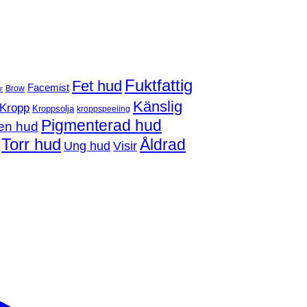
Fuktfattig
Fet hud
Facemist
Brow
r
Känslig
Kropp
Kroppsolja
kroppspeeling
Pigmenterad hud
en hud
Torr hud
Åldrad
Ung hud
Visir