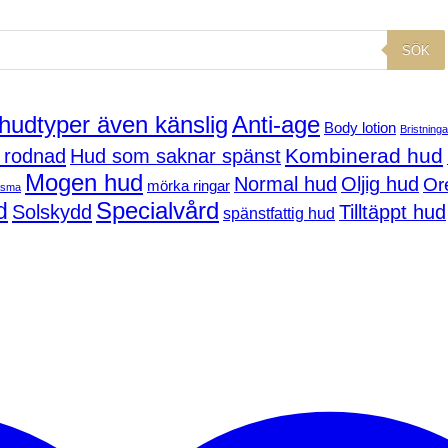
SÖK
 hudtyper även känslig
Anti-age
Body lotion
Bristninga
Kombinerad hud
 rodnad
Hud som saknar spänst
Mogen hud
Normal hud
Oljig hud
Or
mörka ringar
asma
d
Specialvård
Solskydd
Tilltäppt hud
spänstfattig hud