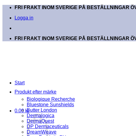
Skip
FRI FRAKT INOM SVERIGE PÅ BESTÄLLNINGAR ÖV
to
Logga in
content
FRI FRAKT INOM SVERIGE PÅ BESTÄLLNINGAR ÖV
Start
Produkt efter märke
Biologique Recherche
Bluestone Sunshields
Butter London
0.00
kr
Dermalogica
DermaQuest
DP Dermaceuticals
DreamWeave