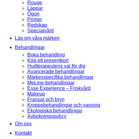
Rouge
Läppar
Ögon
Primer
Redskap
Specialvård
Läs om våra märken
Behandlingar
Boka behandling
Köp ett presentkort
Hudterapeutens val för dig
Avancerade behandlingar
Märkesspecifika behandlingar
MeLine-behandlingar
Esse Experience – Friskvård
Makeup
Fransar och bryn
Kroppsbehandlingar och vaxning
Ekologiska behandlingar
Avbokningspolicy
Om oss
Kontakt