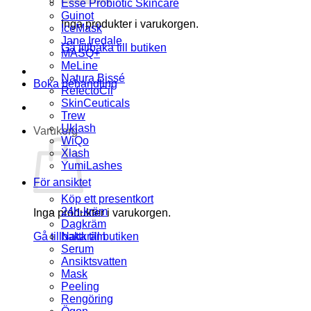
Esse Probiotic Skincare
Guinot
Inga produkter i varukorgen.
IceMask
Jane Iredale
Gå tillbaka till butiken
MASQ+
MeLine
Natura Bissé
Boka behandling
RefectoCil
SkinCeuticals
Trew
Uklash
Varukorg
WiQo
Xlash
YumiLashes
För ansiktet
Köp ett presentkort
24h-kräm
Inga produkter i varukorgen.
Dagkräm
Gå tillbaka till butiken
Nattkräm
Serum
Ansiktsvatten
Mask
Peeling
Rengöring