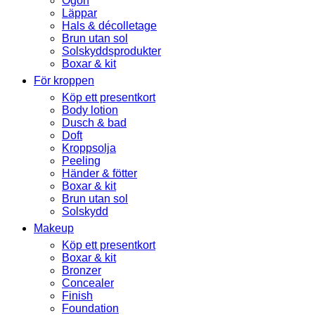
Ögon
Läppar
Hals & décolletage
Brun utan sol
Solskyddsprodukter
Boxar & kit
För kroppen
Köp ett presentkort
Body lotion
Dusch & bad
Doft
Kroppsolja
Peeling
Händer & fötter
Boxar & kit
Brun utan sol
Solskydd
Makeup
Köp ett presentkort
Boxar & kit
Bronzer
Concealer
Finish
Foundation