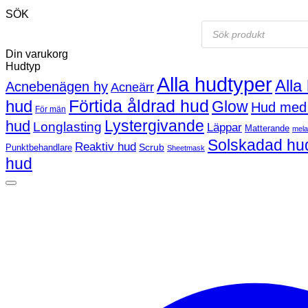
SÖK
Products
search
Din varukorg
Hudtyp
Alla hudtyper
Alla
Acnebenägen hy
Acneärr
Förtida åldrad hud
hud
Glow
Hud med
För män
Lystergivande
hud
Longlasting
Läppar
Matterande
mel
Solskadad hu
Reaktiv hud
Scrub
Punktbehandlare
Sheetmask
hud