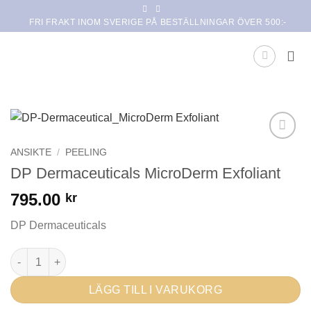
Skip
FRI FRAKT INOM SVERIGE PÅ BESTÄLLNINGAR ÖVER 500:-
to
content
Lägg i
ANSIKTE
/
PEELING
min
DP Dermaceuticals MicroDerm Exfoliant
önskelista
795.00
kr
DP Dermaceuticals
DP Dermaceuticals MicroDerm Exfoliant mängd
LÄGG TILL I VARUKORG