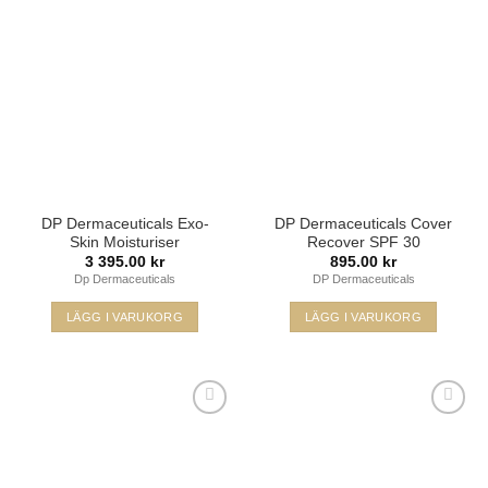
min
min
önskelista
önskelista
DP Dermaceuticals Exo-
DP Dermaceuticals Cover
Skin Moisturiser
Recover SPF 30
3 395.00
kr
895.00
kr
Dp Dermaceuticals
DP Dermaceuticals
LÄGG I VARUKORG
LÄGG I VARUKORG
Den
här
produkten
har
Lägg i
Lägg i
flera
min
min
varianter.
önskelista
önskelista
De