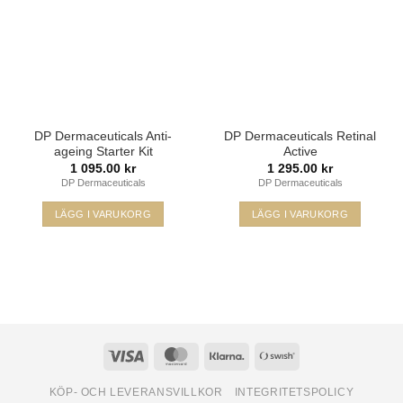
olika
alternativen
kan
väljas
på
produktsidan
DP Dermaceuticals Anti-
DP Dermaceuticals Retinal
ageing Starter Kit
Active
1 095.00
kr
1 295.00
kr
DP Dermaceuticals
DP Dermaceuticals
LÄGG I VARUKORG
LÄGG I VARUKORG
Visa
MasterCard
Klarna
Swish
(SE)
KÖP- OCH LEVERANSVILLKOR
INTEGRITETSPOLICY