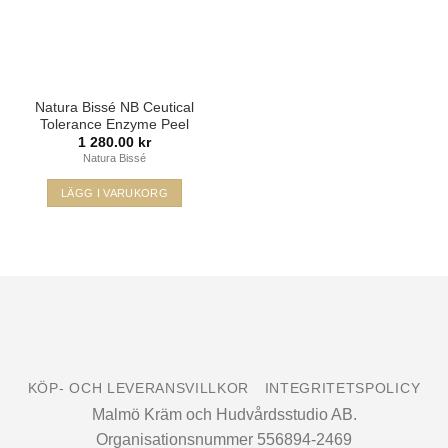
Natura Bissé NB Ceutical
Tolerance Enzyme Peel
1 280.00
kr
Natura Bissé
LÄGG I VARUKORG
Visa
MasterCard
Klarna
Swish
(SE)
KÖP- OCH LEVERANSVILLKOR
INTEGRITETSPOLICY
Malmö Kräm och Hudvårdsstudio AB.
Organisationsnummer 556894-2469