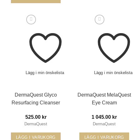
Den
här
produkten
har
flera
varianter.
De
olika
alternativen
Lägg i min önskelista
Lägg i min önskelista
kan
väljas
DermaQuest Glyco
DermaQuest MelaQuest
på
Resurfacing Cleanser
Eye Cream
produktsidan
525.00
kr
1 045.00
kr
DermaQuest
DermaQuest
LÄGG I VARUKORG
LÄGG I VARUKORG