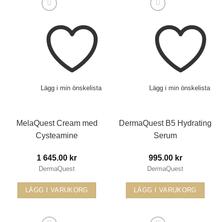
Lägg i min önskelista
Lägg i min önskelista
MelaQuest Cream med
DermaQuest B5 Hydrating
Cysteamine
Serum
1 645.00
kr
995.00
kr
DermaQuest
DermaQuest
LÄGG I VARUKORG
LÄGG I VARUKORG