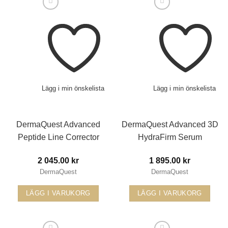
Lägg i min önskelista
Lägg i min önskelista
DermaQuest Advanced
DermaQuest Advanced 3D
Peptide Line Corrector
HydraFirm Serum
2 045.00
kr
1 895.00
kr
DermaQuest
DermaQuest
LÄGG I VARUKORG
LÄGG I VARUKORG