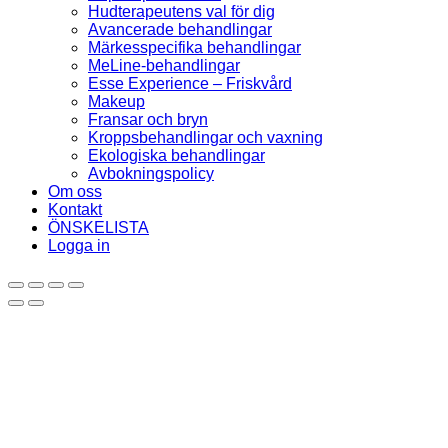
Hudterapeutens val för dig
Avancerade behandlingar
Märkesspecifika behandlingar
MeLine-behandlingar
Esse Experience – Friskvård
Makeup
Fransar och bryn
Kroppsbehandlingar och vaxning
Ekologiska behandlingar
Avbokningspolicy
Om oss
Kontakt
ÖNSKELISTA
Logga in