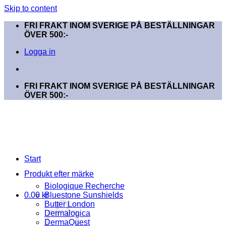
Skip to content
FRI FRAKT INOM SVERIGE PÅ BESTÄLLNINGAR
ÖVER 500:-
Logga in
FRI FRAKT INOM SVERIGE PÅ BESTÄLLNINGAR
ÖVER 500:-
Start
Produkt efter märke
Biologique Recherche
0.00
kr
Bluestone Sunshields
Butter London
Dermalogica
DermaQuest