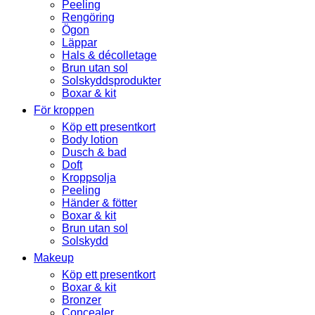
Peeling
Rengöring
Ögon
Läppar
Hals & décolletage
Brun utan sol
Solskyddsprodukter
Boxar & kit
För kroppen
Köp ett presentkort
Body lotion
Dusch & bad
Doft
Kroppsolja
Peeling
Händer & fötter
Boxar & kit
Brun utan sol
Solskydd
Makeup
Köp ett presentkort
Boxar & kit
Bronzer
Concealer