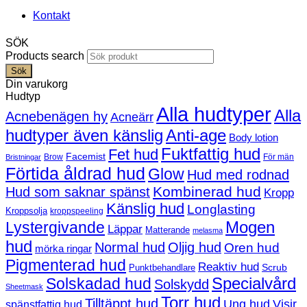
Kontakt
SÖK
Products search
Sök
Din varukorg
Hudtyp
Alla hudtyper
Alla
Acnebenägen hy
Acneärr
hudtyper även känslig
Anti-age
Body lotion
Fuktfattig hud
Fet hud
Facemist
Brow
För män
Bristningar
Förtida åldrad hud
Glow
Hud med rodnad
Kombinerad hud
Hud som saknar spänst
Kropp
Känslig hud
Longlasting
Kroppsolja
kroppspeeling
Mogen
Lystergivande
Läppar
Matterande
melasma
hud
Normal hud
Oljig hud
Oren hud
mörka ringar
Pigmenterad hud
Reaktiv hud
Scrub
Punktbehandlare
Solskadad hud
Specialvård
Solskydd
Sheetmask
Torr hud
Tilltäppt hud
Ung hud
Visir
spänstfattig hud