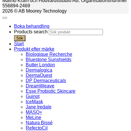
Malmö Kräm och Hudvårdsstudio AB. Organisationsnummer
556894-2469
2026 © AB Moorey Technology
Boka behandling
Products search
Sök
Start
Produkt efter märke
Biologique Recherche
Bluestone Sunshields
Butter London
Dermalogica
DermaQuest
DP Dermaceuticals
DreamWeave
Esse Probiotic Skincare
Guinot
IceMask
Jane Iredale
MASQ+
MeLine
Natura Bissé
RefectoCil