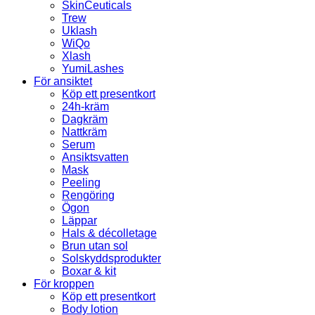
SkinCeuticals
Trew
Uklash
WiQo
Xlash
YumiLashes
För ansiktet
Köp ett presentkort
24h-kräm
Dagkräm
Nattkräm
Serum
Ansiktsvatten
Mask
Peeling
Rengöring
Ögon
Läppar
Hals & décolletage
Brun utan sol
Solskyddsprodukter
Boxar & kit
För kroppen
Köp ett presentkort
Body lotion