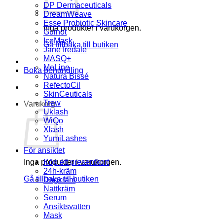
DP Dermaceuticals
DreamWeave
Esse Probiotic Skincare
Inga produkter i varukorgen.
Guinot
IceMask
Gå tillbaka till butiken
Jane Iredale
MASQ+
MeLine
Boka behandling
Natura Bissé
RefectoCil
SkinCeuticals
Trew
Varukorg
Uklash
WiQo
Xlash
YumiLashes
För ansiktet
Inga produkter i varukorgen.
Köp ett presentkort
24h-kräm
Gå tillbaka till butiken
Dagkräm
Nattkräm
Serum
Ansiktsvatten
Mask