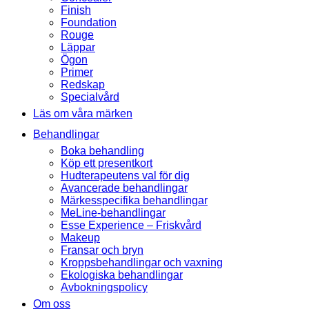
Finish
Foundation
Rouge
Läppar
Ögon
Primer
Redskap
Specialvård
Läs om våra märken
Behandlingar
Boka behandling
Köp ett presentkort
Hudterapeutens val för dig
Avancerade behandlingar
Märkesspecifika behandlingar
MeLine-behandlingar
Esse Experience – Friskvård
Makeup
Fransar och bryn
Kroppsbehandlingar och vaxning
Ekologiska behandlingar
Avbokningspolicy
Om oss