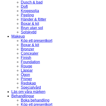
Dusch & bad
Doft
Kroppsolja
Peeling
Händer & fötter
Boxar & kit
Brun utan sol
Solskydd
Makeup
Köp ett presentkort
Boxar & kit
Bronzer
Concealer
Finish
Foundation
Rouge
Läppar
Ögon
Primer
Redskap
Specialvård
Läs om våra märken
Behandlingar
Boka behandling
Köp ett presentkort