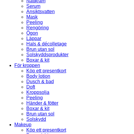
Nattkräm
Serum
Ansiktsvatten
Mask
Peeling
Rengöring
Ögon
Läppar
Hals & décolletage
Brun utan sol
Solskyddsprodukter
Boxar & kit
För kroppen
Köp ett presentkort
Body lotion
Dusch & bad
Doft
Kroppsolja
Peeling
Händer & fötter
Boxar & kit
Brun utan sol
Solskydd
Makeup
Köp ett presentkort