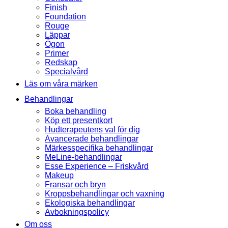
Finish
Foundation
Rouge
Läppar
Ögon
Primer
Redskap
Specialvård
Läs om våra märken
Behandlingar
Boka behandling
Köp ett presentkort
Hudterapeutens val för dig
Avancerade behandlingar
Märkesspecifika behandlingar
MeLine-behandlingar
Esse Experience – Friskvård
Makeup
Fransar och bryn
Kroppsbehandlingar och vaxning
Ekologiska behandlingar
Avbokningspolicy
Om oss