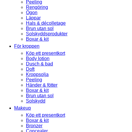
Peeling
Rengöring
Ögon
Läppar
Hals & décolletage
Brun utan sol
Solskyddsprodukter
Boxar & kit
För kroppen
Köp ett presentkort
Body lotion
Dusch & bad
Doft
Kroppsolja
Peeling
Händer & fötter
Boxar & kit
Brun utan sol
Solskydd
Makeup
Köp ett presentkort
Boxar & kit
Bronzer
Concealer