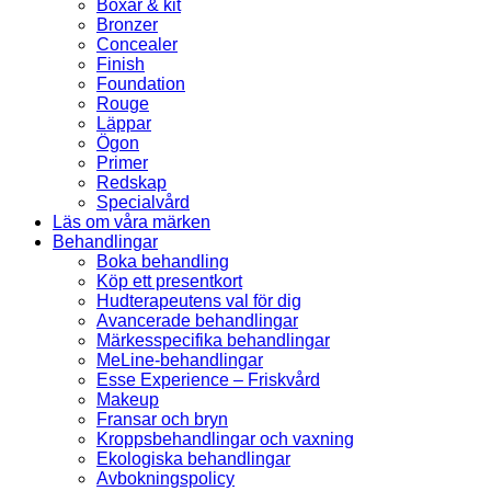
Boxar & kit
Bronzer
Concealer
Finish
Foundation
Rouge
Läppar
Ögon
Primer
Redskap
Specialvård
Läs om våra märken
Behandlingar
Boka behandling
Köp ett presentkort
Hudterapeutens val för dig
Avancerade behandlingar
Märkesspecifika behandlingar
MeLine-behandlingar
Esse Experience – Friskvård
Makeup
Fransar och bryn
Kroppsbehandlingar och vaxning
Ekologiska behandlingar
Avbokningspolicy