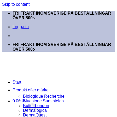
Skip to content
FRI FRAKT INOM SVERIGE PÅ BESTÄLLNINGAR
ÖVER 500:-
Logga in
FRI FRAKT INOM SVERIGE PÅ BESTÄLLNINGAR
ÖVER 500:-
Start
Produkt efter märke
Biologique Recherche
0.00
kr
Bluestone Sunshields
Butter London
Dermalogica
DermaQuest