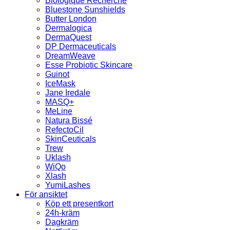
Biologique Recherche
Bluestone Sunshields
Butter London
Dermalogica
DermaQuest
DP Dermaceuticals
DreamWeave
Esse Probiotic Skincare
Guinot
IceMask
Jane Iredale
MASQ+
MeLine
Natura Bissé
RefectoCil
SkinCeuticals
Trew
Uklash
WiQo
Xlash
YumiLashes
För ansiktet
Köp ett presentkort
24h-kräm
Dagkräm