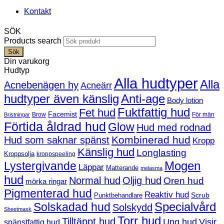
Kontakt
SÖK
Products search
Sök
Din varukorg
Hudtyp
Alla hudtyper
Alla
Acnebenägen hy
Acneärr
hudtyper även känslig
Anti-age
Body lotion
Fuktfattig hud
Fet hud
Facemist
Brow
För män
Bristningar
Förtida åldrad hud
Glow
Hud med rodnad
Kombinerad hud
Hud som saknar spänst
Kropp
Känslig hud
Longlasting
Kroppsolja
kroppspeeling
Mogen
Lystergivande
Läppar
Matterande
melasma
hud
Normal hud
Oljig hud
Oren hud
mörka ringar
Pigmenterad hud
Reaktiv hud
Scrub
Punktbehandlare
Solskadad hud
Specialvård
Solskydd
Sheetmask
Torr hud
Tilltäppt hud
Ung hud
Visir
spänstfattig hud