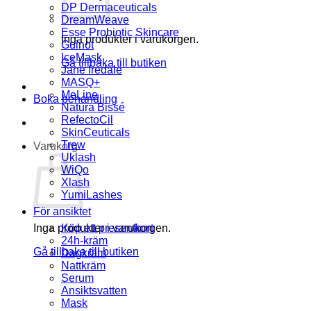
DP Dermaceuticals
DreamWeave
Esse Probiotic Skincare
Inga produkter i varukorgen.
Guinot
IceMask
Gå tillbaka till butiken
Jane Iredale
MASQ+
MeLine
Boka behandling
Natura Bissé
RefectoCil
SkinCeuticals
Trew
Varukorg
Uklash
WiQo
Xlash
YumiLashes
För ansiktet
Inga produkter i varukorgen.
Köp ett presentkort
24h-kräm
Gå tillbaka till butiken
Dagkräm
Nattkräm
Serum
Ansiktsvatten
Mask