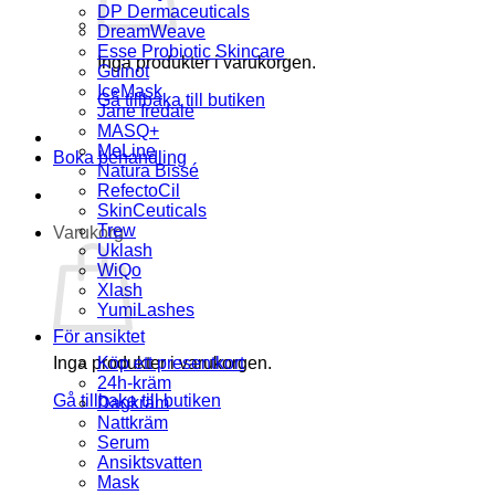
DP Dermaceuticals
DreamWeave
Esse Probiotic Skincare
Inga produkter i varukorgen.
Guinot
IceMask
Gå tillbaka till butiken
Jane Iredale
MASQ+
MeLine
Boka behandling
Natura Bissé
RefectoCil
SkinCeuticals
Trew
Varukorg
Uklash
WiQo
Xlash
YumiLashes
För ansiktet
Inga produkter i varukorgen.
Köp ett presentkort
24h-kräm
Gå tillbaka till butiken
Dagkräm
Nattkräm
Serum
Ansiktsvatten
Mask