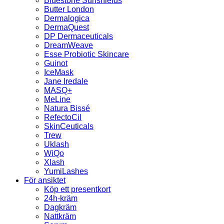
Bluestone Sunshields
Butter London
Dermalogica
DermaQuest
DP Dermaceuticals
DreamWeave
Esse Probiotic Skincare
Guinot
IceMask
Jane Iredale
MASQ+
MeLine
Natura Bissé
RefectoCil
SkinCeuticals
Trew
Uklash
WiQo
Xlash
YumiLashes
För ansiktet
Köp ett presentkort
24h-kräm
Dagkräm
Nattkräm