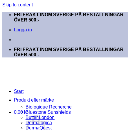
Skip to content
FRI FRAKT INOM SVERIGE PÅ BESTÄLLNINGAR
ÖVER 500:-
Logga in
FRI FRAKT INOM SVERIGE PÅ BESTÄLLNINGAR
ÖVER 500:-
Start
Produkt efter märke
Biologique Recherche
0.00
kr
Bluestone Sunshields
Butter London
Dermalogica
DermaQuest