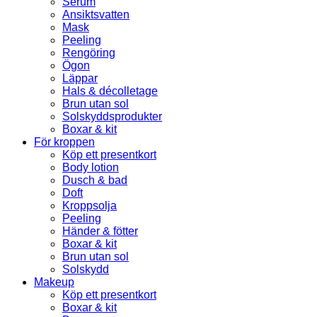
Serum
Ansiktsvatten
Mask
Peeling
Rengöring
Ögon
Läppar
Hals & décolletage
Brun utan sol
Solskyddsprodukter
Boxar & kit
För kroppen
Köp ett presentkort
Body lotion
Dusch & bad
Doft
Kroppsolja
Peeling
Händer & fötter
Boxar & kit
Brun utan sol
Solskydd
Makeup
Köp ett presentkort
Boxar & kit