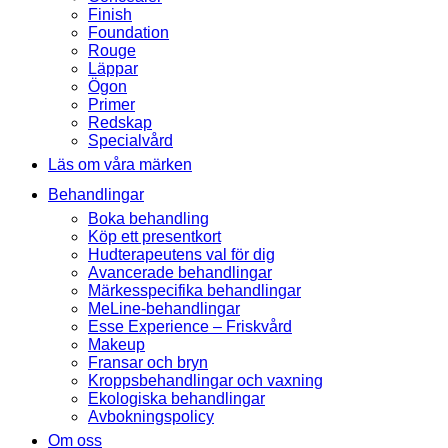
Finish
Foundation
Rouge
Läppar
Ögon
Primer
Redskap
Specialvård
Läs om våra märken
Behandlingar
Boka behandling
Köp ett presentkort
Hudterapeutens val för dig
Avancerade behandlingar
Märkesspecifika behandlingar
MeLine-behandlingar
Esse Experience – Friskvård
Makeup
Fransar och bryn
Kroppsbehandlingar och vaxning
Ekologiska behandlingar
Avbokningspolicy
Om oss