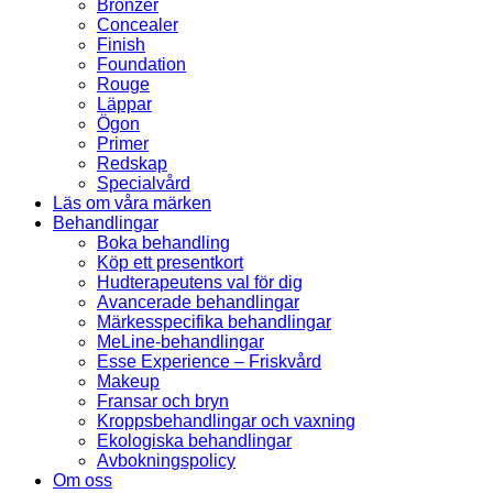
Bronzer
Concealer
Finish
Foundation
Rouge
Läppar
Ögon
Primer
Redskap
Specialvård
Läs om våra märken
Behandlingar
Boka behandling
Köp ett presentkort
Hudterapeutens val för dig
Avancerade behandlingar
Märkesspecifika behandlingar
MeLine-behandlingar
Esse Experience – Friskvård
Makeup
Fransar och bryn
Kroppsbehandlingar och vaxning
Ekologiska behandlingar
Avbokningspolicy
Om oss