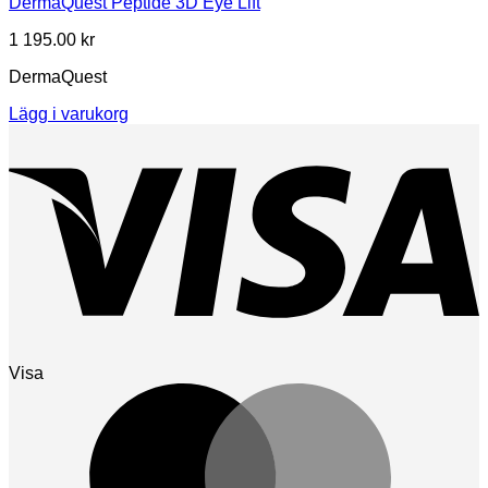
DermaQuest Peptide 3D Eye Lift
1 195.00
kr
DermaQuest
Lägg i varukorg
Visa