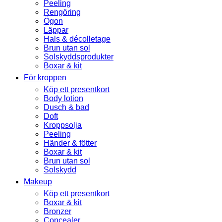
Peeling
Rengöring
Ögon
Läppar
Hals & décolletage
Brun utan sol
Solskyddsprodukter
Boxar & kit
För kroppen
Köp ett presentkort
Body lotion
Dusch & bad
Doft
Kroppsolja
Peeling
Händer & fötter
Boxar & kit
Brun utan sol
Solskydd
Makeup
Köp ett presentkort
Boxar & kit
Bronzer
Concealer