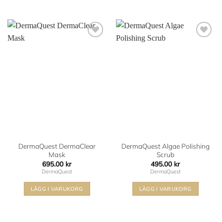
Lägg i
Lägg i
min
min
önskelista
önskelista
DermaQuest DermaClear
DermaQuest Algae Polishing
Mask
Scrub
695.00
kr
495.00
kr
DermaQuest
DermaQuest
LÄGG I VARUKORG
LÄGG I VARUKORG