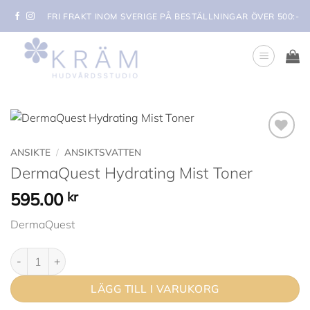
Skip
FRI FRAKT INOM SVERIGE PÅ BESTÄLLNINGAR ÖVER 500:-
to
content
Lägg i
ANSIKTE
/
ANSIKTSVATTEN
min
DermaQuest Hydrating Mist Toner
önskelista
595.00
kr
DermaQuest
DermaQuest Hydrating Mist Toner mängd
LÄGG TILL I VARUKORG