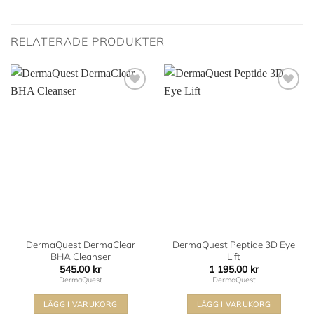
RELATERADE PRODUKTER
Lägg i
Lägg i
min
min
önskelista
önskelista
DermaQuest DermaClear
DermaQuest Peptide 3D Eye
BHA Cleanser
Lift
545.00
kr
1 195.00
kr
DermaQuest
DermaQuest
LÄGG I VARUKORG
LÄGG I VARUKORG