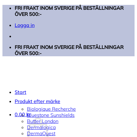
Skip
FRI FRAKT INOM SVERIGE PÅ BESTÄLLNINGAR
to
ÖVER 500:-
content
Logga in
FRI FRAKT INOM SVERIGE PÅ BESTÄLLNINGAR
ÖVER 500:-
Start
Produkt efter märke
Biologique Recherche
0.00
kr
Bluestone Sunshields
Butter London
Dermalogica
DermaQuest