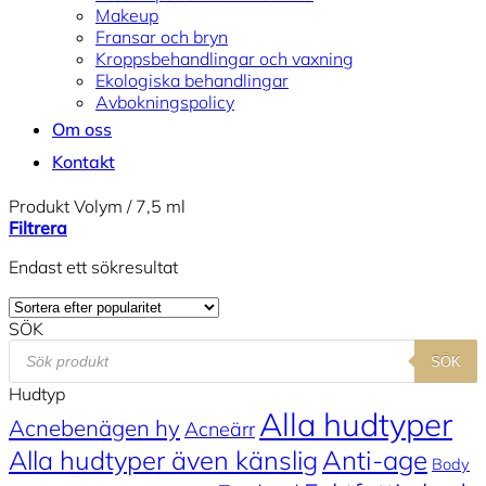
Makeup
Fransar och bryn
Kroppsbehandlingar och vaxning
Ekologiska behandlingar
Avbokningspolicy
Om oss
Kontakt
Produkt Volym
/
7,5 ml
Filtrera
Endast ett sökresultat
SÖK
Products
SÖK
search
Hudtyp
Alla hudtyper
Acnebenägen hy
Acneärr
Alla hudtyper även känslig
Anti-age
Body