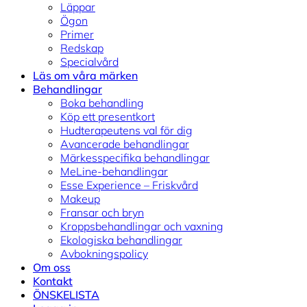
Läppar
Ögon
Primer
Redskap
Specialvård
Läs om våra märken
Behandlingar
Boka behandling
Köp ett presentkort
Hudterapeutens val för dig
Avancerade behandlingar
Märkesspecifika behandlingar
MeLine-behandlingar
Esse Experience – Friskvård
Makeup
Fransar och bryn
Kroppsbehandlingar och vaxning
Ekologiska behandlingar
Avbokningspolicy
Om oss
Kontakt
ÖNSKELISTA