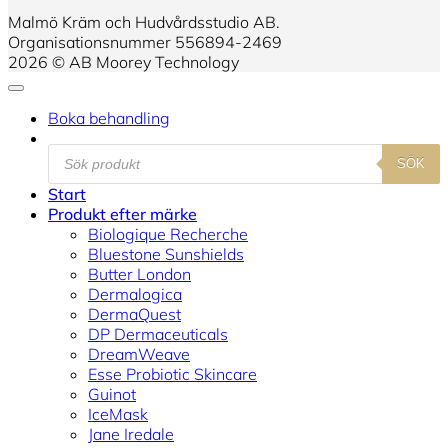
Malmö Kräm och Hudvårdsstudio AB.
Organisationsnummer 556894-2469
2026 © AB Moorey Technology
Boka behandling
Products
SÖK
search
Start
Produkt efter märke
Biologique Recherche
Bluestone Sunshields
Butter London
Dermalogica
DermaQuest
DP Dermaceuticals
DreamWeave
Esse Probiotic Skincare
Guinot
IceMask
Jane Iredale