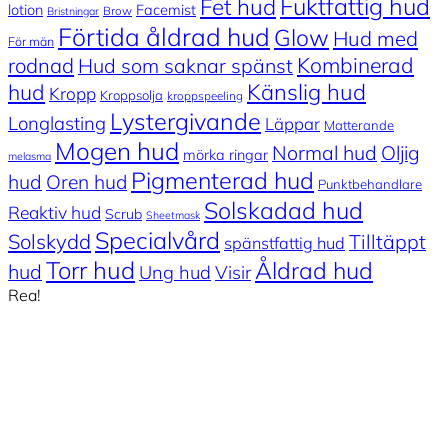
Fuktfattig hud
Fet hud
lotion
Facemist
Brow
Bristningar
Förtida åldrad hud
Glow
Hud med
För män
Kombinerad
rodnad
Hud som saknar spänst
Känslig hud
hud
Kropp
Kroppsolja
kroppspeeling
Lystergivande
Longlasting
Läppar
Matterande
Mogen hud
Normal hud
Oljig
mörka ringar
melasma
Pigmenterad hud
hud
Oren hud
Punktbehandlare
Solskadad hud
Reaktiv hud
Scrub
Sheetmask
Specialvård
Solskydd
Tilltäppt
spänstfattig hud
Torr hud
Åldrad hud
hud
Ung hud
Visir
Rea!