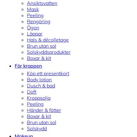
Ansiktsvatten
Mask
Peeling
Rengöring
Ögon
Läppar
Hals & décolletage
Brun utan sol
Solskyddsprodukter
Boxar & kit
För kroppen
Köp ett presentkort
Body lotion
Dusch & bad
Doft
Kroppsolja
Peeling
Händer & fötter
Boxar & kit
Brun utan sol
Solskydd
Makeup