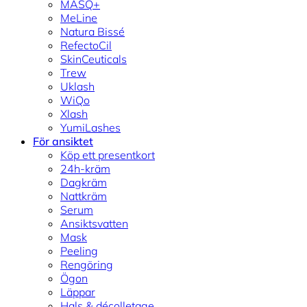
MASQ+
MeLine
Natura Bissé
RefectoCil
SkinCeuticals
Trew
Uklash
WiQo
Xlash
YumiLashes
För ansiktet
Köp ett presentkort
24h-kräm
Dagkräm
Nattkräm
Serum
Ansiktsvatten
Mask
Peeling
Rengöring
Ögon
Läppar
Hals & décolletage