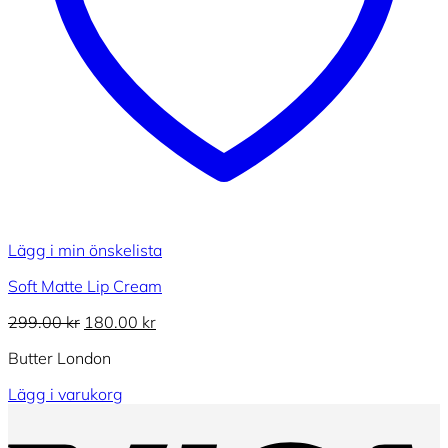
Lägg i min önskelista
Soft Matte Lip Cream
299.00
kr
Det
180.00
kr
Det
ursprungliga
nuvarande
Butter London
priset
priset
var:
är:
Lägg i varukorg
299.00 kr.
180.00 kr.
Den
V
här