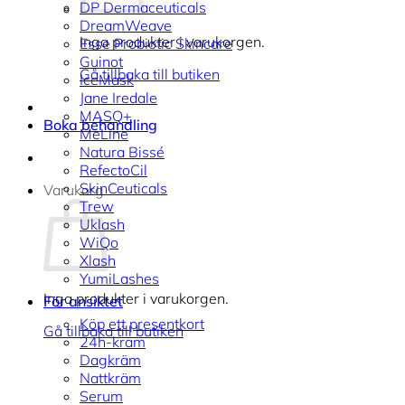
DP Dermaceuticals
DreamWeave
Inga produkter i varukorgen.
Esse Probiotic Skincare
Guinot
Gå tillbaka till butiken
IceMask
Jane Iredale
MASQ+
Boka behandling
MeLine
Natura Bissé
RefectoCil
SkinCeuticals
Varukorg
Trew
Uklash
WiQo
Xlash
YumiLashes
Inga produkter i varukorgen.
För ansiktet
Köp ett presentkort
Gå tillbaka till butiken
24h-kräm
Dagkräm
Nattkräm
Serum