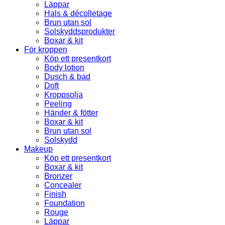
Läppar
Hals & décolletage
Brun utan sol
Solskyddsprodukter
Boxar & kit
För kroppen
Köp ett presentkort
Body lotion
Dusch & bad
Doft
Kroppsolja
Peeling
Händer & fötter
Boxar & kit
Brun utan sol
Solskydd
Makeup
Köp ett presentkort
Boxar & kit
Bronzer
Concealer
Finish
Foundation
Rouge
Läppar