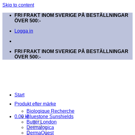
Skip to content
FRI FRAKT INOM SVERIGE PÅ BESTÄLLNINGAR
ÖVER 500:-
Logga in
FRI FRAKT INOM SVERIGE PÅ BESTÄLLNINGAR
ÖVER 500:-
Start
Produkt efter märke
Biologique Recherche
0.00
kr
Bluestone Sunshields
Butter London
Dermalogica
DermaQuest