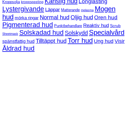
Känslig hud
Longlasting
Kroppsolja
kroppspeeling
Mogen
Lystergivande
Läppar
Matterande
melasma
hud
Normal hud
Oljig hud
Oren hud
mörka ringar
Pigmenterad hud
Reaktiv hud
Scrub
Punktbehandlare
Solskadad hud
Specialvård
Solskydd
Sheetmask
Torr hud
Tilltäppt hud
Ung hud
Visir
spänstfattig hud
Åldrad hud