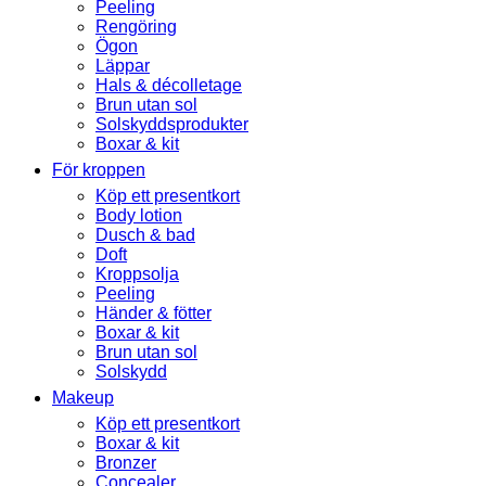
Peeling
Rengöring
Ögon
Läppar
Hals & décolletage
Brun utan sol
Solskyddsprodukter
Boxar & kit
För kroppen
Köp ett presentkort
Body lotion
Dusch & bad
Doft
Kroppsolja
Peeling
Händer & fötter
Boxar & kit
Brun utan sol
Solskydd
Makeup
Köp ett presentkort
Boxar & kit
Bronzer
Concealer