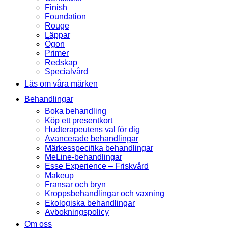
Finish
Foundation
Rouge
Läppar
Ögon
Primer
Redskap
Specialvård
Läs om våra märken
Behandlingar
Boka behandling
Köp ett presentkort
Hudterapeutens val för dig
Avancerade behandlingar
Märkesspecifika behandlingar
MeLine-behandlingar
Esse Experience – Friskvård
Makeup
Fransar och bryn
Kroppsbehandlingar och vaxning
Ekologiska behandlingar
Avbokningspolicy
Om oss