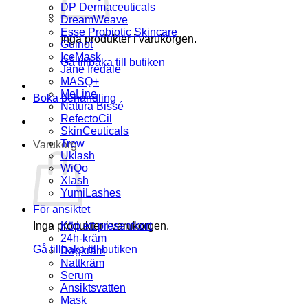
DP Dermaceuticals
DreamWeave
Esse Probiotic Skincare
Inga produkter i varukorgen.
Guinot
IceMask
Gå tillbaka till butiken
Jane Iredale
MASQ+
MeLine
Boka behandling
Natura Bissé
RefectoCil
SkinCeuticals
Trew
Varukorg
Uklash
WiQo
Xlash
YumiLashes
För ansiktet
Inga produkter i varukorgen.
Köp ett presentkort
24h-kräm
Gå tillbaka till butiken
Dagkräm
Nattkräm
Serum
Ansiktsvatten
Mask