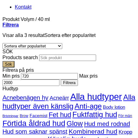
Kontakt
Produkt Volym
/
40 ml
Filtrera
Visar alla 3 resultat
Sortera efter popularitet
SÖK
Products search
Sök
Filtrera på pris
Min pris
Max pris
Filtrera
Hudtyp
Alla hudtyper
Alla
Acnebenägen hy
Acneärr
hudtyper även känslig
Anti-age
Body lotion
Fuktfattig hud
Fet hud
Facemist
Brow
För män
Bristningar
Förtida åldrad hud
Glow
Hud med rodnad
Kombinerad hud
Hud som saknar spänst
Kropp