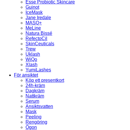
Esse Probiotic Skincare
Guinot
IceMask
Jane Iredale
MASQ+
MeLine
Natura Bissé
RefectoCil
SkinCeuticals
Trew
Uklash
WiQo
Xlash
YumiLashes
För ansiktet
Köp ett presentkort
24h-kräm
Dagkräm
Nattkräm
Serum
Ansiktsvatten
Mask
Peeling
Rengöring
Ögon