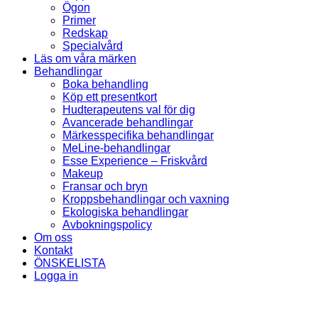
Ögon
Primer
Redskap
Specialvård
Läs om våra märken
Behandlingar
Boka behandling
Köp ett presentkort
Hudterapeutens val för dig
Avancerade behandlingar
Märkesspecifika behandlingar
MeLine-behandlingar
Esse Experience – Friskvård
Makeup
Fransar och bryn
Kroppsbehandlingar och vaxning
Ekologiska behandlingar
Avbokningspolicy
Om oss
Kontakt
ÖNSKELISTA
Logga in