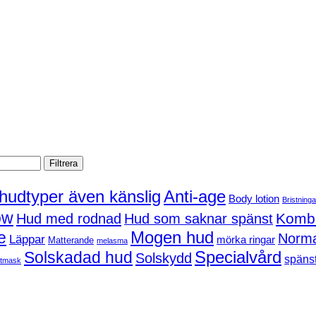
Filtrera
 hudtyper även känslig
Anti-age
Body lotion
Bristninga
ow
Kombi
Hud med rodnad
Hud som saknar spänst
Mogen hud
e
Norma
Läppar
mörka ringar
Matterande
melasma
Solskadad hud
Specialvård
Solskydd
spänst
tmask