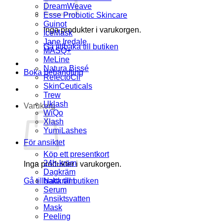
DreamWeave
Esse Probiotic Skincare
Guinot
Inga produkter i varukorgen.
IceMask
Jane Iredale
Gå tillbaka till butiken
MASQ+
MeLine
Natura Bissé
Boka behandling
RefectoCil
SkinCeuticals
Trew
Uklash
Varukorg
WiQo
Xlash
YumiLashes
För ansiktet
Köp ett presentkort
24h-kräm
Inga produkter i varukorgen.
Dagkräm
Gå tillbaka till butiken
Nattkräm
Serum
Ansiktsvatten
Mask
Peeling