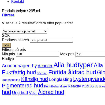
Kontakt
Produkt Volym
/
295 ml
Filtrera
Visar alla 2 resultat
Sortera efter popularitet
SÖK
Products search
Sök
Filtrera på pris
Min pris
Max pris
Hudtyp
Alla hudtyper
Alla
Acnebenägen hy
Acneärr
Förtida åldrad hud
Fuktfattig hud
Gl
För män
Lystergivand
Känslig hud
Longlasting
kroppspeeling
Pigmenterad hud
Reaktiv hud
Scrub
Punktbehandlare
Shee
hud
Åldrad hud
Ung hud
Visir