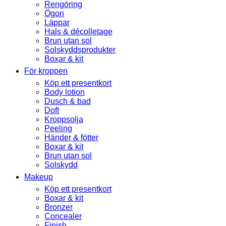
Rengöring
Ögon
Läppar
Hals & décolletage
Brun utan sol
Solskyddsprodukter
Boxar & kit
För kroppen
Köp ett presentkort
Body lotion
Dusch & bad
Doft
Kroppsolja
Peeling
Händer & fötter
Boxar & kit
Brun utan sol
Solskydd
Makeup
Köp ett presentkort
Boxar & kit
Bronzer
Concealer
Finish