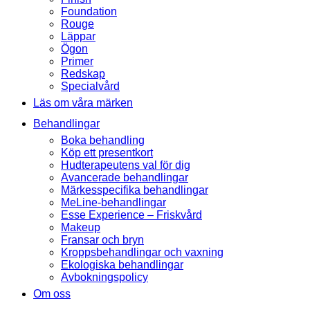
Foundation
Rouge
Läppar
Ögon
Primer
Redskap
Specialvård
Läs om våra märken
Behandlingar
Boka behandling
Köp ett presentkort
Hudterapeutens val för dig
Avancerade behandlingar
Märkesspecifika behandlingar
MeLine-behandlingar
Esse Experience – Friskvård
Makeup
Fransar och bryn
Kroppsbehandlingar och vaxning
Ekologiska behandlingar
Avbokningspolicy
Om oss