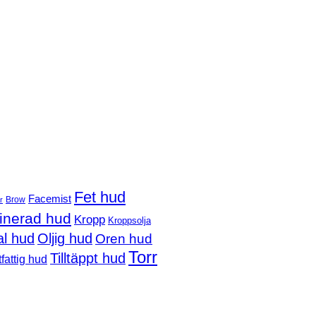
Fet hud
Facemist
Brow
r
nerad hud
Kropp
Kroppsolja
l hud
Oljig hud
Oren hud
Torr
Tilltäppt hud
fattig hud