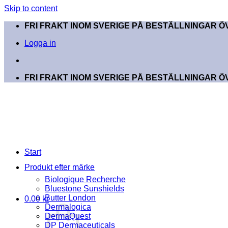
Skip to content
FRI FRAKT INOM SVERIGE PÅ BESTÄLLNINGAR ÖV
Logga in
FRI FRAKT INOM SVERIGE PÅ BESTÄLLNINGAR ÖV
Start
Produkt efter märke
Biologique Recherche
Bluestone Sunshields
Butter London
0.00
kr
Dermalogica
DermaQuest
DP Dermaceuticals