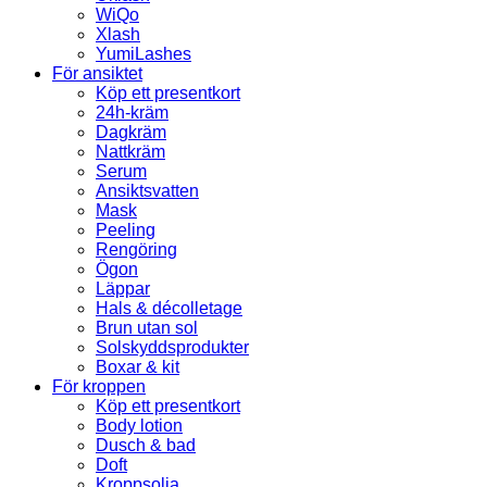
WiQo
Xlash
YumiLashes
För ansiktet
Köp ett presentkort
24h-kräm
Dagkräm
Nattkräm
Serum
Ansiktsvatten
Mask
Peeling
Rengöring
Ögon
Läppar
Hals & décolletage
Brun utan sol
Solskyddsprodukter
Boxar & kit
För kroppen
Köp ett presentkort
Body lotion
Dusch & bad
Doft
Kroppsolja