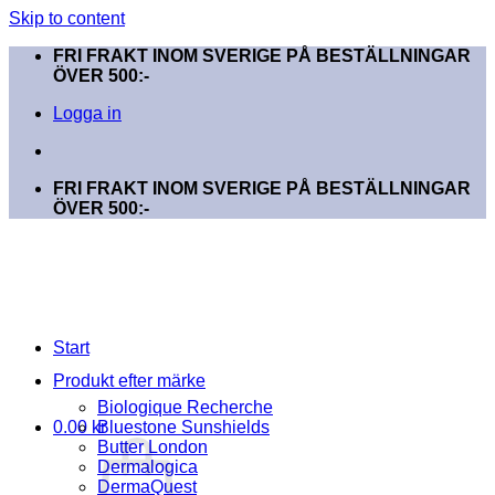
Skip to content
FRI FRAKT INOM SVERIGE PÅ BESTÄLLNINGAR
ÖVER 500:-
Logga in
FRI FRAKT INOM SVERIGE PÅ BESTÄLLNINGAR
ÖVER 500:-
Start
Produkt efter märke
Biologique Recherche
0.00
kr
Bluestone Sunshields
Butter London
Dermalogica
DermaQuest