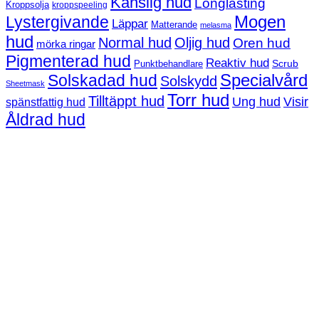
Känslig hud
Longlasting
Kroppsolja
kroppspeeling
Mogen
Lystergivande
Läppar
Matterande
melasma
hud
Normal hud
Oljig hud
Oren hud
mörka ringar
Pigmenterad hud
Reaktiv hud
Scrub
Punktbehandlare
Solskadad hud
Specialvård
Solskydd
Sheetmask
Torr hud
Tilltäppt hud
Ung hud
Visir
spänstfattig hud
Åldrad hud