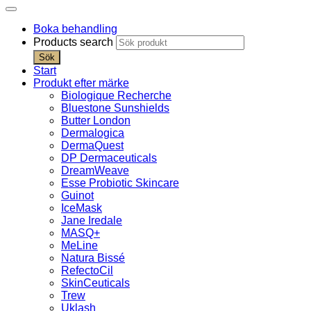
Boka behandling
Products search
Sök
Start
Produkt efter märke
Biologique Recherche
Bluestone Sunshields
Butter London
Dermalogica
DermaQuest
DP Dermaceuticals
DreamWeave
Esse Probiotic Skincare
Guinot
IceMask
Jane Iredale
MASQ+
MeLine
Natura Bissé
RefectoCil
SkinCeuticals
Trew
Uklash