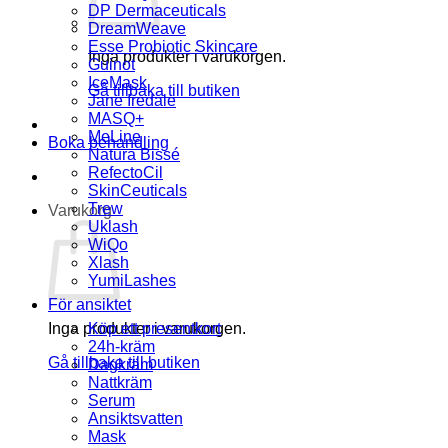
DP Dermaceuticals
DreamWeave
Esse Probiotic Skincare
Inga produkter i varukorgen.
Guinot
IceMask
Gå tillbaka till butiken
Jane Iredale
MASQ+
MeLine
Boka behandling
Natura Bissé
RefectoCil
SkinCeuticals
Trew
Varukorg
Uklash
WiQo
Xlash
YumiLashes
För ansiktet
Inga produkter i varukorgen.
Köp ett presentkort
24h-kräm
Gå tillbaka till butiken
Dagkräm
Nattkräm
Serum
Ansiktsvatten
Mask