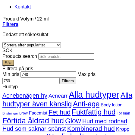
Kontakt
Produkt Volym
/
22 ml
Filtrera
Endast ett sökresultat
SÖK
Products search
Sök
Filtrera på pris
Min pris
Max pris
Filtrera
Hudtyp
Alla hudtyper
Alla
Acnebenägen hy
Acneärr
hudtyper även känslig
Anti-age
Body lotion
Fuktfattig hud
Fet hud
Facemist
Brow
För män
Bristningar
Förtida åldrad hud
Glow
Hud med rodnad
Kombinerad hud
Hud som saknar spänst
Kropp