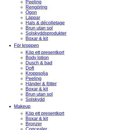
Peeling
Rengöring
Ögon
Läppar
Hals & décolletage
Brun utan sol
Solskyddsprodukter
Boxar & kit
För kroppen
Köp ett presentkort
Body lotion
Dusch & bad
Doft
Kroppsolja
Peeling
Händer & fötter
Boxar & kit
Brun utan sol
Solskydd
Makeup
Köp ett presentkort
Boxar & kit
Bronzer
Concealer