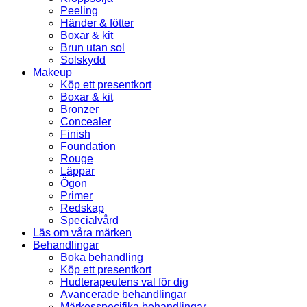
Peeling
Händer & fötter
Boxar & kit
Brun utan sol
Solskydd
Makeup
Köp ett presentkort
Boxar & kit
Bronzer
Concealer
Finish
Foundation
Rouge
Läppar
Ögon
Primer
Redskap
Specialvård
Läs om våra märken
Behandlingar
Boka behandling
Köp ett presentkort
Hudterapeutens val för dig
Avancerade behandlingar
Märkesspecifika behandlingar