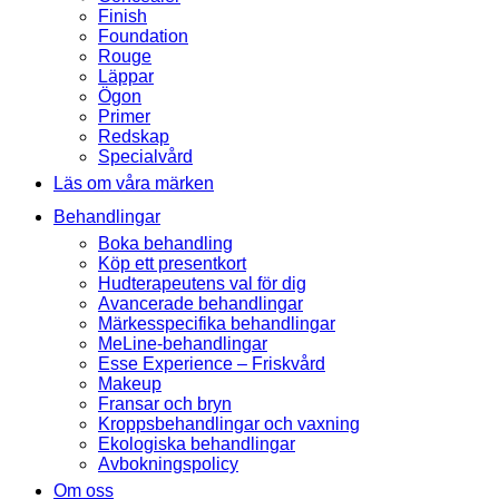
Finish
Foundation
Rouge
Läppar
Ögon
Primer
Redskap
Specialvård
Läs om våra märken
Behandlingar
Boka behandling
Köp ett presentkort
Hudterapeutens val för dig
Avancerade behandlingar
Märkesspecifika behandlingar
MeLine-behandlingar
Esse Experience – Friskvård
Makeup
Fransar och bryn
Kroppsbehandlingar och vaxning
Ekologiska behandlingar
Avbokningspolicy
Om oss