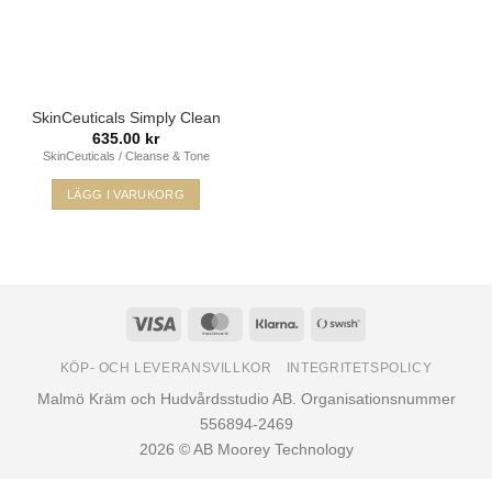
SkinCeuticals Simply Clean
635.00
kr
SkinCeuticals / Cleanse & Tone
LÄGG I VARUKORG
Visa
MasterCard
Klarna
Swish
(SE)
KÖP- OCH LEVERANSVILLKOR
INTEGRITETSPOLICY
Malmö Kräm och Hudvårdsstudio AB. Organisationsnummer
556894-2469
2026 © AB Moorey Technology