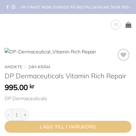
Skip
FRI FRAKT INOM SVERIGE PÅ BESTÄLLNINGAR ÖVER 500:-
to
content
Lägg i
ANSIKTE
/
24H-KRÄM
min
DP Dermaceuticals Vitamin Rich Repair
önskelista
995.00
kr
DP Dermaceuticals
DP Dermaceuticals Vitamin Rich Repair mängd
LÄGG TILL I VARUKORG