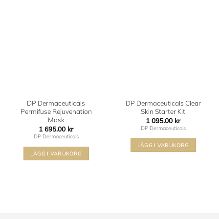
Lägg i
Lägg i
min
min
önskelista
önskelista
DP Dermaceuticals
DP Dermaceuticals Clear
Permifuse Rejuvenation
Skin Starter Kit
Mask
1 095.00
kr
1 695.00
kr
DP Dermaceuticals
DP Dermaceuticals
LÄGG I VARUKORG
LÄGG I VARUKORG