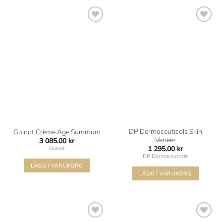
Lägg i
Lägg i
min
min
önskelista
önskelista
DP Dermaceuticals Skin
Guinot Crème Age Summum
Veneer
3 085.00
kr
1 295.00
kr
Guinot
DP Dermaceuticals
LÄGG I VARUKORG
LÄGG I VARUKORG