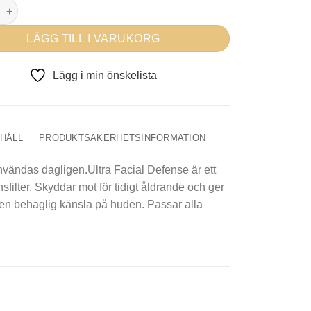
icals Ultra Facial UV Defense SPF50+ mängd
LÄGG TILL I VARUKORG
Lägg i min önskelista
EHÅLL
PRODUKTSÄKERHETSINFORMATION
vändas dagligen.Ultra Facial Defense är ett
lter. Skyddar mot för tidigt åldrande och ger
 en behaglig känsla på huden. Passar alla