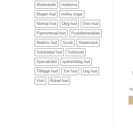
Matterande
melasma
Mogen hud
mörka ringar
Normal hud
Oljig hud
Oren hud
Pigmenterad hud
Punktbehandlare
Reaktiv hud
Scrub
Sheetmask
Solskadad hud
Solskydd
Specialvård
spänstfattig hud
Tilltäppt hud
Torr hud
Ung hud
Visir
Åldrad hud
Sk