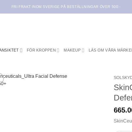
FRI FRAKT INOM SVERIGE PÅ BESTÄLLNINGAR ÖVER 500:-
ANSIKTET
FÖR KROPPEN
MAKEUP
LÄS OM VÅRA MÄRKE
SOLSKY
SkinC
Lägg i
Defe
min
önskelista
665.
SkinCeut