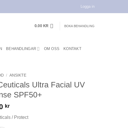
Logga in
0.00
KR
BOKA BEHANDLING
N
BEHANDLINGAR
OM OSS
KONTAKT
DD
/
ANSIKTE
euticals Ultra Facial UV
nse SPF50+
00
kr
icals / Protect