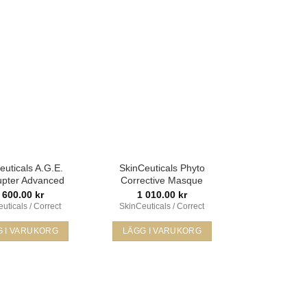
Lägg i
Lägg i
min
min
önskelista
önskelista
euticals A.G.E.
SkinCeuticals Phyto
rupter Advanced
Corrective Masque
 600.00
kr
1 010.00
kr
uticals / Correct
SkinCeuticals / Correct
G I VARUKORG
LÄGG I VARUKORG