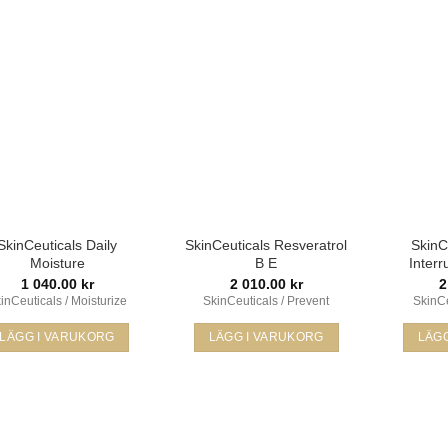
Lägg i
Lägg i
min
min
önskelista
önskelista
SkinCeuticals Daily
SkinCeuticals Resveratrol
SkinC
Moisture
B E
Inter
1 040.00
kr
2 010.00
kr
2
inCeuticals / Moisturize
SkinCeuticals / Prevent
SkinCe
LÄGG I VARUKORG
LÄGG I VARUKORG
LÄG