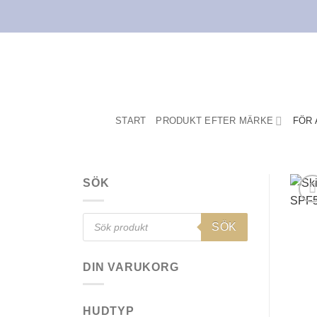
Skip
to
content
START
PRODUKT EFTER MÄRKE
FÖR 
SÖK
Products
SÖK
search
DIN VARUKORG
HUDTYP