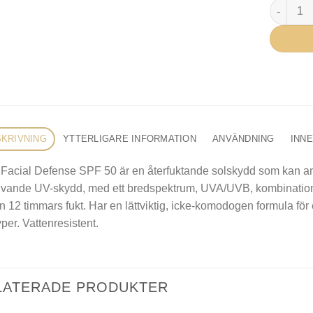
SkinCeut
KRIVNING
YTTERLIGARE INFORMATION
ANVÄNDNING
INN
 Facial Defense SPF 50 är en återfuktande solskydd som kan an
ivande UV-skydd, med ett bredspektrum, UVA/UVB, kombinationsfi
 12 timmars fukt. Har en lättviktig, icke-komodogen formula för
per. Vattenresistent.
LATERADE PRODUKTER