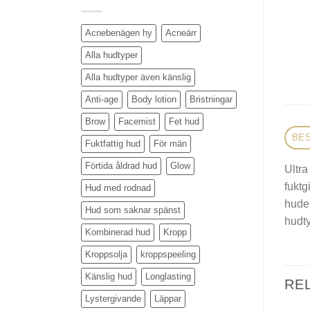
Acnebenägen hy
Acneärr
Alla hudtyper
Alla hudtyper även känslig
Anti-age
Body lotion
Bristningar
Brow
Facemist
Fet hud
BES
Fuktfattig hud
För män
Förtida åldrad hud
Glow
Ultra
fuktg
Hud med rodnad
huden
Hud som saknar spänst
hudty
Kombinerad hud
Kropp
Kroppsolja
kroppspeeling
Känslig hud
Longlasting
RE
Lystergivande
Läppar