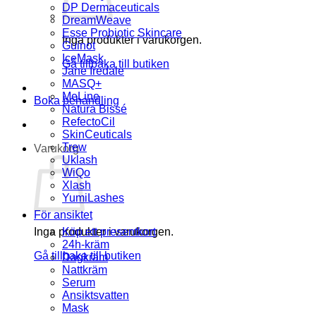
DP Dermaceuticals
DreamWeave
Esse Probiotic Skincare
Inga produkter i varukorgen.
Guinot
IceMask
Gå tillbaka till butiken
Jane Iredale
MASQ+
MeLine
Boka behandling
Natura Bissé
RefectoCil
SkinCeuticals
Trew
Varukorg
Uklash
WiQo
Xlash
YumiLashes
För ansiktet
Inga produkter i varukorgen.
Köp ett presentkort
24h-kräm
Gå tillbaka till butiken
Dagkräm
Nattkräm
Serum
Ansiktsvatten
Mask