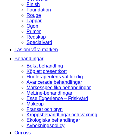
Finish
Foundation
Rouge
Läppar
Ögon
Primer
Redskap
Specialvård
Läs om våra märken
Behandlingar
Boka behandling
Köp ett presentkort
Hudterapeutens val för dig
Avancerade behandlingar
Märkesspecifika behandlingar
MeLine-behandlingar
Esse Experience – Friskvård
Makeup
Fransar och bryn
Kroppsbehandlingar och vaxning
Ekologiska behandlingar
Avbokningspolicy
Om oss