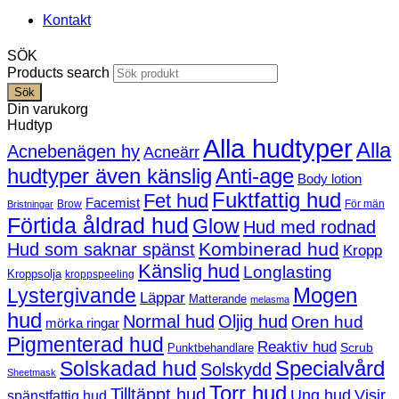
Kontakt
SÖK
Products search
Sök
Din varukorg
Hudtyp
Alla hudtyper
Alla
Acnebenägen hy
Acneärr
hudtyper även känslig
Anti-age
Body lotion
Fuktfattig hud
Fet hud
Facemist
Brow
För män
Bristningar
Förtida åldrad hud
Glow
Hud med rodnad
Kombinerad hud
Hud som saknar spänst
Kropp
Känslig hud
Longlasting
Kroppsolja
kroppspeeling
Mogen
Lystergivande
Läppar
Matterande
melasma
hud
Normal hud
Oljig hud
Oren hud
mörka ringar
Pigmenterad hud
Reaktiv hud
Scrub
Punktbehandlare
Solskadad hud
Specialvård
Solskydd
Sheetmask
Torr hud
Tilltäppt hud
Ung hud
Visir
spänstfattig hud