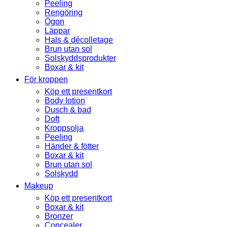
Peeling
Rengöring
Ögon
Läppar
Hals & décolletage
Brun utan sol
Solskyddsprodukter
Boxar & kit
För kroppen
Köp ett presentkort
Body lotion
Dusch & bad
Doft
Kroppsolja
Peeling
Händer & fötter
Boxar & kit
Brun utan sol
Solskydd
Makeup
Köp ett presentkort
Boxar & kit
Bronzer
Concealer