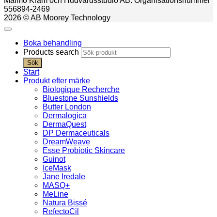
Malmö Kräm och Hudvårdsstudio AB. Organisationsnummer
556894-2469
2026 © AB Moorey Technology
Boka behandling
Products search
Sök
Start
Produkt efter märke
Biologique Recherche
Bluestone Sunshields
Butter London
Dermalogica
DermaQuest
DP Dermaceuticals
DreamWeave
Esse Probiotic Skincare
Guinot
IceMask
Jane Iredale
MASQ+
MeLine
Natura Bissé
RefectoCil