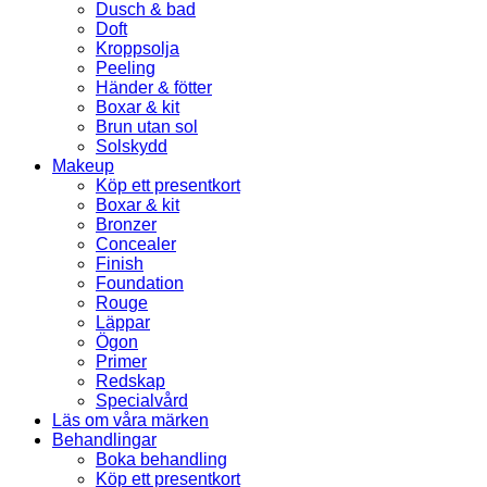
Dusch & bad
Doft
Kroppsolja
Peeling
Händer & fötter
Boxar & kit
Brun utan sol
Solskydd
Makeup
Köp ett presentkort
Boxar & kit
Bronzer
Concealer
Finish
Foundation
Rouge
Läppar
Ögon
Primer
Redskap
Specialvård
Läs om våra märken
Behandlingar
Boka behandling
Köp ett presentkort