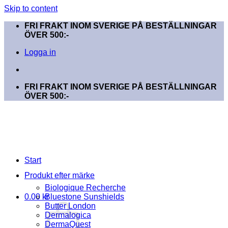
Skip to content
FRI FRAKT INOM SVERIGE PÅ BESTÄLLNINGAR
ÖVER 500:-
Logga in
FRI FRAKT INOM SVERIGE PÅ BESTÄLLNINGAR
ÖVER 500:-
Start
Produkt efter märke
Biologique Recherche
0.00
kr
Bluestone Sunshields
Butter London
Dermalogica
DermaQuest