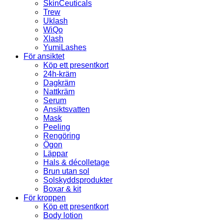
SkinCeuticals
Trew
Uklash
WiQo
Xlash
YumiLashes
För ansiktet
Köp ett presentkort
24h-kräm
Dagkräm
Nattkräm
Serum
Ansiktsvatten
Mask
Peeling
Rengöring
Ögon
Läppar
Hals & décolletage
Brun utan sol
Solskyddsprodukter
Boxar & kit
För kroppen
Köp ett presentkort
Body lotion