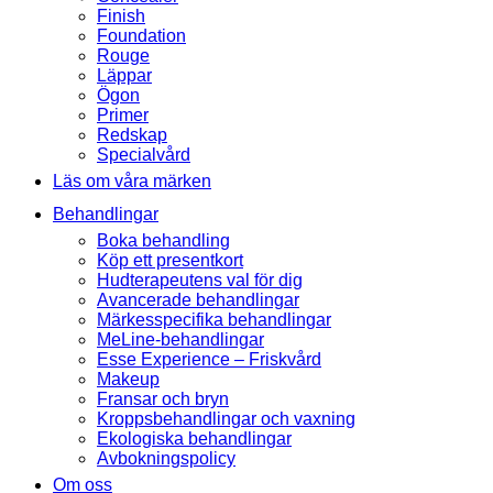
Finish
Foundation
Rouge
Läppar
Ögon
Primer
Redskap
Specialvård
Läs om våra märken
Behandlingar
Boka behandling
Köp ett presentkort
Hudterapeutens val för dig
Avancerade behandlingar
Märkesspecifika behandlingar
MeLine-behandlingar
Esse Experience – Friskvård
Makeup
Fransar och bryn
Kroppsbehandlingar och vaxning
Ekologiska behandlingar
Avbokningspolicy
Om oss