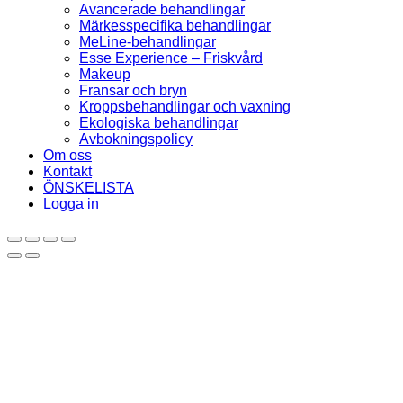
Avancerade behandlingar
Märkesspecifika behandlingar
MeLine-behandlingar
Esse Experience – Friskvård
Makeup
Fransar och bryn
Kroppsbehandlingar och vaxning
Ekologiska behandlingar
Avbokningspolicy
Om oss
Kontakt
ÖNSKELISTA
Logga in