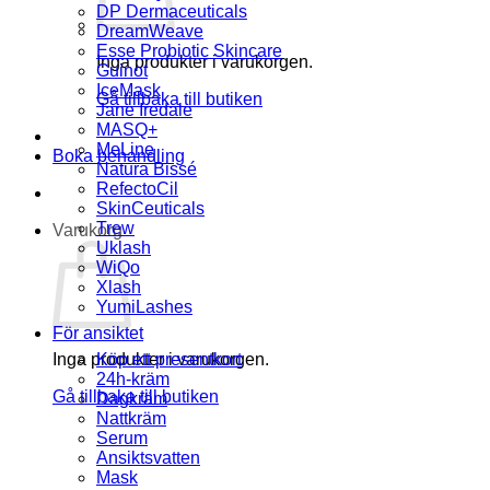
DP Dermaceuticals
DreamWeave
Esse Probiotic Skincare
Inga produkter i varukorgen.
Guinot
IceMask
Gå tillbaka till butiken
Jane Iredale
MASQ+
MeLine
Boka behandling
Natura Bissé
RefectoCil
SkinCeuticals
Trew
Varukorg
Uklash
WiQo
Xlash
YumiLashes
För ansiktet
Inga produkter i varukorgen.
Köp ett presentkort
24h-kräm
Gå tillbaka till butiken
Dagkräm
Nattkräm
Serum
Ansiktsvatten
Mask