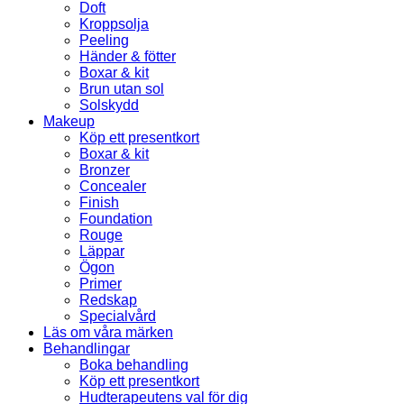
Doft
Kroppsolja
Peeling
Händer & fötter
Boxar & kit
Brun utan sol
Solskydd
Makeup
Köp ett presentkort
Boxar & kit
Bronzer
Concealer
Finish
Foundation
Rouge
Läppar
Ögon
Primer
Redskap
Specialvård
Läs om våra märken
Behandlingar
Boka behandling
Köp ett presentkort
Hudterapeutens val för dig