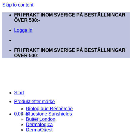
Skip to content
FRI FRAKT INOM SVERIGE PÅ BESTÄLLNINGAR
ÖVER 500:-
Logga in
FRI FRAKT INOM SVERIGE PÅ BESTÄLLNINGAR
ÖVER 500:-
Start
Produkt efter märke
Biologique Recherche
0.00
kr
Bluestone Sunshields
Butter London
Dermalogica
DermaQuest