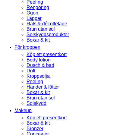
Peeling
Rengöring
Ögon
Läppar
Hals & décolletage
Brun utan sol
Solskyddsprodukter
Boxar & kit
För kroppen
Köp ett presentkort
Body lotion
Dusch & bad
Doft
Kroppsolja
Peeling
Händer & fötter
Boxar & kit
Brun utan sol
Solskydd
Makeup
Köp ett presentkort
Boxar & kit
Bronzer
Concealer