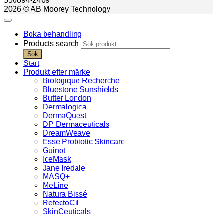
556894-2469
2026 © AB Moorey Technology
Boka behandling
Products search
Sök
Start
Produkt efter märke
Biologique Recherche
Bluestone Sunshields
Butter London
Dermalogica
DermaQuest
DP Dermaceuticals
DreamWeave
Esse Probiotic Skincare
Guinot
IceMask
Jane Iredale
MASQ+
MeLine
Natura Bissé
RefectoCil
SkinCeuticals