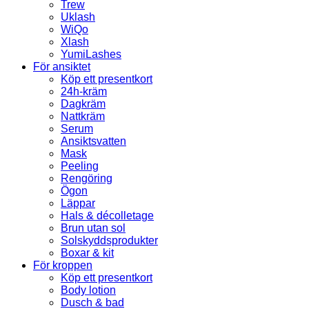
Trew
Uklash
WiQo
Xlash
YumiLashes
För ansiktet
Köp ett presentkort
24h-kräm
Dagkräm
Nattkräm
Serum
Ansiktsvatten
Mask
Peeling
Rengöring
Ögon
Läppar
Hals & décolletage
Brun utan sol
Solskyddsprodukter
Boxar & kit
För kroppen
Köp ett presentkort
Body lotion
Dusch & bad