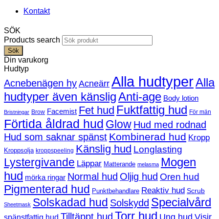
Kontakt
SÖK
Products search
Sök
Din varukorg
Hudtyp
Alla hudtyper
Alla
Acnebenägen hy
Acneärr
hudtyper även känslig
Anti-age
Body lotion
Fuktfattig hud
Fet hud
Facemist
Brow
För män
Bristningar
Förtida åldrad hud
Glow
Hud med rodnad
Kombinerad hud
Hud som saknar spänst
Kropp
Känslig hud
Longlasting
Kroppsolja
kroppspeeling
Mogen
Lystergivande
Läppar
Matterande
melasma
hud
Normal hud
Oljig hud
Oren hud
mörka ringar
Pigmenterad hud
Reaktiv hud
Scrub
Punktbehandlare
Solskadad hud
Specialvård
Solskydd
Sheetmask
Torr hud
Tilltäppt hud
Ung hud
Visir
spänstfattig hud