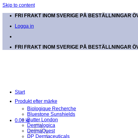
Skip to content
FRI FRAKT INOM SVERIGE PÅ BESTÄLLNINGAR ÖV
Logga in
FRI FRAKT INOM SVERIGE PÅ BESTÄLLNINGAR ÖV
Start
Produkt efter märke
Biologique Recherche
Bluestone Sunshields
Butter London
0.00
kr
Dermalogica
DermaQuest
DP Dermaceuticals