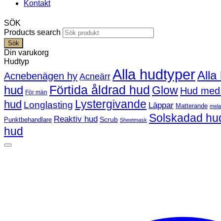
Kontakt
SÖK
Products search
Sök
Din varukorg
Hudtyp
Alla hudtyper
Alla
Acnebenägen hy
Acneärr
Förtida åldrad hud
hud
Glow
Hud med
För män
Lystergivande
hud
Longlasting
Läppar
Matterande
mel
Solskadad hu
Reaktiv hud
Scrub
Punktbehandlare
Sheetmask
hud