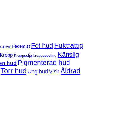
Fuktfattig
Fet hud
Facemist
Brow
r
Känslig
Kropp
Kroppsolja
kroppspeeling
Pigmenterad hud
en hud
Torr hud
Åldrad
Ung hud
Visir