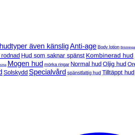
 hudtyper även känslig
Anti-age
Body lotion
Bristninga
Kombinerad hud
 rodnad
Hud som saknar spänst
Mogen hud
Normal hud
Oljig hud
Or
mörka ringar
asma
d
Specialvård
Solskydd
Tilltäppt hud
spänstfattig hud