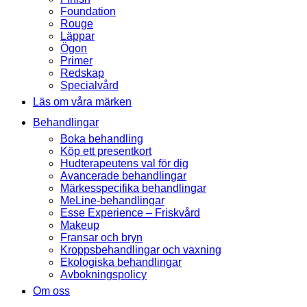
Foundation
Rouge
Läppar
Ögon
Primer
Redskap
Specialvård
Läs om våra märken
Behandlingar
Boka behandling
Köp ett presentkort
Hudterapeutens val för dig
Avancerade behandlingar
Märkesspecifika behandlingar
MeLine-behandlingar
Esse Experience – Friskvård
Makeup
Fransar och bryn
Kroppsbehandlingar och vaxning
Ekologiska behandlingar
Avbokningspolicy
Om oss