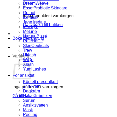
DreamWeave
Esse Probiotic Skincare
Guinot
Inga produkter i varukorgen.
IceMask
Jane Iredale
Gå tillbaka till butiken
MASQ+
MeLine
Natura Bissé
Boka behandling
RefectoCil
SkinCeuticals
Trew
Uklash
Varukorg
WiQo
Xlash
YumiLashes
För ansiktet
Köp ett presentkort
24h-kräm
Inga produkter i varukorgen.
Dagkräm
Gå tillbaka till butiken
Nattkräm
Serum
Ansiktsvatten
Mask
Peeling