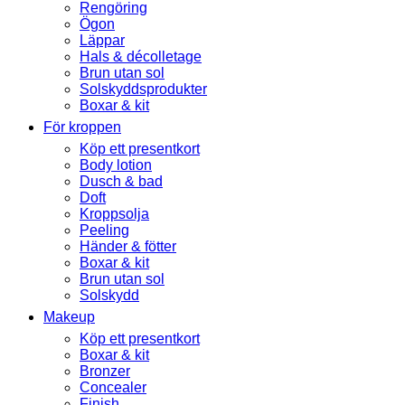
Rengöring
Ögon
Läppar
Hals & décolletage
Brun utan sol
Solskyddsprodukter
Boxar & kit
För kroppen
Köp ett presentkort
Body lotion
Dusch & bad
Doft
Kroppsolja
Peeling
Händer & fötter
Boxar & kit
Brun utan sol
Solskydd
Makeup
Köp ett presentkort
Boxar & kit
Bronzer
Concealer
Finish