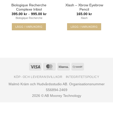
Biologique Recherche
Xlash – Xbrow Eyebrow
Complexe Iribiol
Pencil
395.00
kr
–
995.00
kr
Prisintervall:
165.00
kr
395.00 kr
Biologique Recherche
Xlash
till
995.00 kr
LÄGG I VARUKORG
LÄGG I VARUKORG
Den
Den
här
här
produkten
produkten
har
har
flera
flera
varianter.
varianter.
De
De
Visa
MasterCard
Klarna
Swish
olika
olika
(SE)
alternativen
alternativen
KÖP- OCH LEVERANSVILLKOR
INTEGRITETSPOLICY
kan
kan
Malmö Kräm och Hudvårdsstudio AB. Organisationsnummer
väljas
väljas
556894-2469
på
på
2026 © AB Moorey Technology
produktsidan
produktsidan