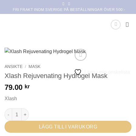
Skip
FRI FRAKT INOM SVERIGE PÅ BESTÄLLNINGAR ÖVER 500:-
to
content
ANSIKTE
/
MASK
Lägg i min önskelista
Xlash Rejuvenating Hydrogel Mask
79.00
kr
Xlash
Xlash Rejuvenating Hydrogel Mask mängd
LÄGG TILL I VARUKORG