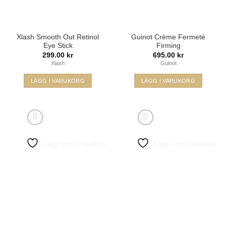
Xlash Smooth Out Retinol
Guinot Crème Fermeté
Eye Stick
Firming
299.00
kr
695.00
kr
Xlash
Guinot
LÄGG I VARUKORG
LÄGG I VARUKORG
Lägg i min önskelista
Lägg i min önskelista