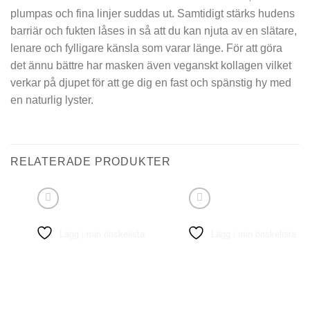
plumpas och fina linjer suddas ut. Samtidigt stärks hudens
barriär och fukten låses in så att du kan njuta av en slätare,
lenare och fylligare känsla som varar länge. För att göra
det ännu bättre har masken även veganskt kollagen vilket
verkar på djupet för att ge dig en fast och spänstig hy med
en naturlig lyster.
RELATERADE PRODUKTER
Lägg i min önskelista
Lägg i min önskelista