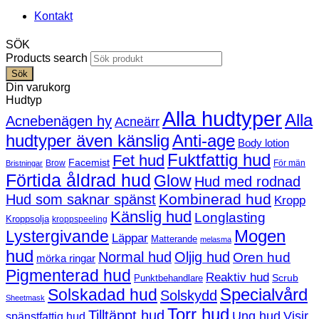
Kontakt
SÖK
Products search
Sök
Din varukorg
Hudtyp
Alla hudtyper
Alla
Acnebenägen hy
Acneärr
hudtyper även känslig
Anti-age
Body lotion
Fuktfattig hud
Fet hud
Facemist
Brow
För män
Bristningar
Förtida åldrad hud
Glow
Hud med rodnad
Kombinerad hud
Hud som saknar spänst
Kropp
Känslig hud
Longlasting
Kroppsolja
kroppspeeling
Mogen
Lystergivande
Läppar
Matterande
melasma
hud
Normal hud
Oljig hud
Oren hud
mörka ringar
Pigmenterad hud
Reaktiv hud
Scrub
Punktbehandlare
Solskadad hud
Specialvård
Solskydd
Sheetmask
Torr hud
Tilltäppt hud
Ung hud
Visir
spänstfattig hud