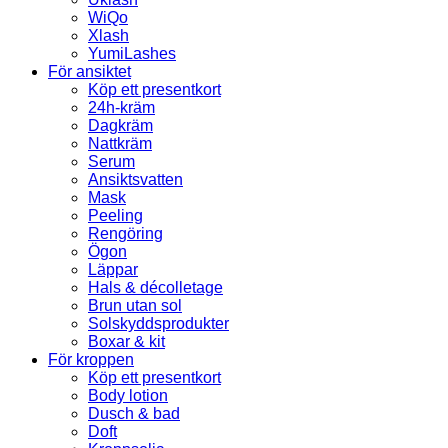
WiQo
Xlash
YumiLashes
För ansiktet
Köp ett presentkort
24h-kräm
Dagkräm
Nattkräm
Serum
Ansiktsvatten
Mask
Peeling
Rengöring
Ögon
Läppar
Hals & décolletage
Brun utan sol
Solskyddsprodukter
Boxar & kit
För kroppen
Köp ett presentkort
Body lotion
Dusch & bad
Doft