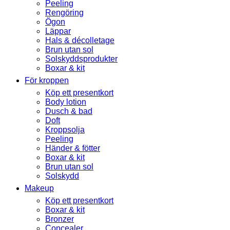
Peeling
Rengöring
Ögon
Läppar
Hals & décolletage
Brun utan sol
Solskyddsprodukter
Boxar & kit
För kroppen
Köp ett presentkort
Body lotion
Dusch & bad
Doft
Kroppsolja
Peeling
Händer & fötter
Boxar & kit
Brun utan sol
Solskydd
Makeup
Köp ett presentkort
Boxar & kit
Bronzer
Concealer