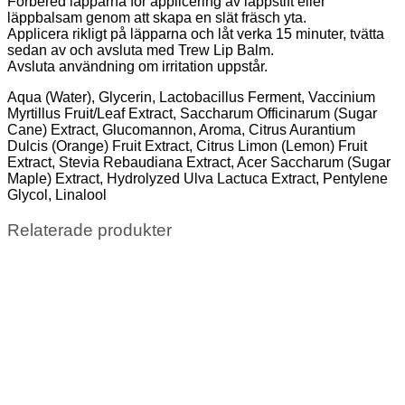
Förbered läpparna för applicering av läppstift eller
läppbalsam genom att skapa en slät fräsch yta.
Applicera rikligt på läpparna och låt verka 15 minuter, tvätta
sedan av och avsluta med Trew Lip Balm.
Avsluta användning om irritation uppstår.
Aqua (Water), Glycerin, Lactobacillus Ferment, Vaccinium
Myrtillus Fruit/Leaf Extract, Saccharum Officinarum (Sugar
Cane) Extract, Glucomannon, Aroma, Citrus Aurantium
Dulcis (Orange) Fruit Extract, Citrus Limon (Lemon) Fruit
Extract, Stevia Rebaudiana Extract, Acer Saccharum (Sugar
Maple) Extract, Hydrolyzed Ulva Lactuca Extract, Pentylene
Glycol, Linalool
Relaterade produkter