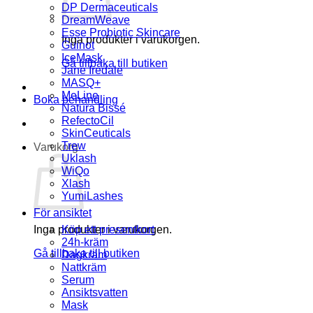
DP Dermaceuticals
DreamWeave
Esse Probiotic Skincare
Inga produkter i varukorgen.
Guinot
IceMask
Gå tillbaka till butiken
Jane Iredale
MASQ+
MeLine
Boka behandling
Natura Bissé
RefectoCil
SkinCeuticals
Trew
Varukorg
Uklash
WiQo
Xlash
YumiLashes
För ansiktet
Inga produkter i varukorgen.
Köp ett presentkort
24h-kräm
Gå tillbaka till butiken
Dagkräm
Nattkräm
Serum
Ansiktsvatten
Mask