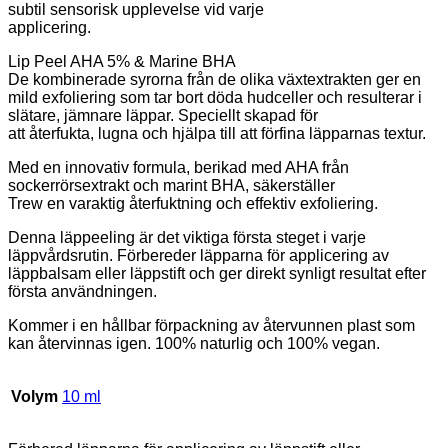
subtil sensorisk upplevelse vid varje
applicering.
Lip Peel AHA 5% & Marine BHA
De kombinerade syrorna från de olika växtextrakten ger en
mild exfoliering som tar bort döda hudceller och resulterar i
slätare, jämnare läppar. Speciellt skapad för
att återfukta, lugna och hjälpa till att förfina läpparnas textur.
Med en innovativ formula, berikad med AHA från
sockerrörsextrakt och marint BHA, säkerställer
Trew en varaktig återfuktning och effektiv exfoliering.
Denna läppeeling är det viktiga första steget i varje
läppvårdsrutin. Förbereder läpparna för applicering av
läppbalsam eller läppstift och ger direkt synligt resultat efter
första användningen.
Kommer i en hållbar förpackning av återvunnen plast som
kan återvinnas igen. 100% naturlig och 100% vegan.
Volym
10 ml