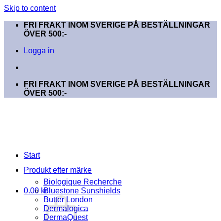
Skip to content
FRI FRAKT INOM SVERIGE PÅ BESTÄLLNINGAR
ÖVER 500:-
Logga in
FRI FRAKT INOM SVERIGE PÅ BESTÄLLNINGAR
ÖVER 500:-
Start
Produkt efter märke
Biologique Recherche
0.00
kr
Bluestone Sunshields
Butter London
Dermalogica
DermaQuest