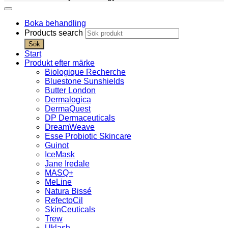
Boka behandling
Products search
Sök
Start
Produkt efter märke
Biologique Recherche
Bluestone Sunshields
Butter London
Dermalogica
DermaQuest
DP Dermaceuticals
DreamWeave
Esse Probiotic Skincare
Guinot
IceMask
Jane Iredale
MASQ+
MeLine
Natura Bissé
RefectoCil
SkinCeuticals
Trew
Uklash