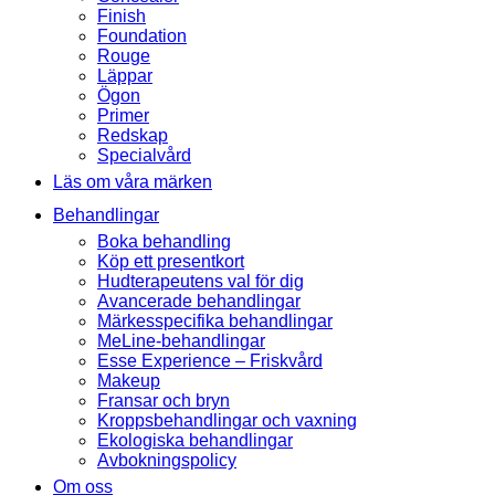
Finish
Foundation
Rouge
Läppar
Ögon
Primer
Redskap
Specialvård
Läs om våra märken
Behandlingar
Boka behandling
Köp ett presentkort
Hudterapeutens val för dig
Avancerade behandlingar
Märkesspecifika behandlingar
MeLine-behandlingar
Esse Experience – Friskvård
Makeup
Fransar och bryn
Kroppsbehandlingar och vaxning
Ekologiska behandlingar
Avbokningspolicy
Om oss