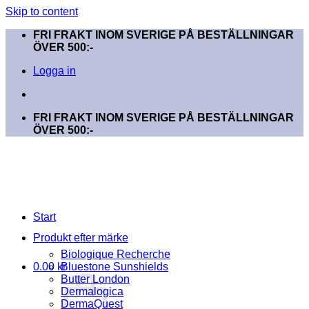
Skip to content
FRI FRAKT INOM SVERIGE PÅ BESTÄLLNINGAR
ÖVER 500:-
Logga in
FRI FRAKT INOM SVERIGE PÅ BESTÄLLNINGAR
ÖVER 500:-
Start
Produkt efter märke
Biologique Recherche
0.00
kr
Bluestone Sunshields
Butter London
Dermalogica
DermaQuest