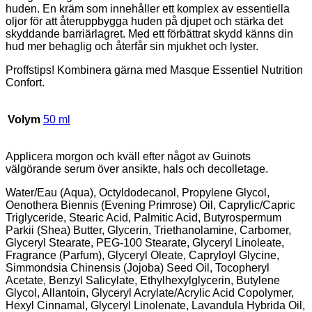
huden. En kräm som innehåller ett komplex av essentiella
oljor för att återuppbygga huden på djupet och stärka det
skyddande barriärlagret. Med ett förbättrat skydd känns din
hud mer behaglig och återfår sin mjukhet och lyster.
Proffstips! Kombinera gärna med Masque Essentiel Nutrition
Confort.
Volym
50 ml
Applicera morgon och kväll efter något av Guinots
välgörande serum över ansikte, hals och decolletage.
Water/Eau (Aqua), Octyldodecanol, Propylene Glycol,
Oenothera Biennis (Evening Primrose) Oil, Caprylic/Capric
Triglyceride, Stearic Acid, Palmitic Acid, Butyrospermum
Parkii (Shea) Butter, Glycerin, Triethanolamine, Carbomer,
Glyceryl Stearate, PEG-100 Stearate, Glyceryl Linoleate,
Fragrance (Parfum), Glyceryl Oleate, Capryloyl Glycine,
Simmondsia Chinensis (Jojoba) Seed Oil, Tocopheryl
Acetate, Benzyl Salicylate, Ethylhexylglycerin, Butylene
Glycol, Allantoin, Glyceryl Acrylate/Acrylic Acid Copolymer,
Hexyl Cinnamal, Glyceryl Linolenate, Lavandula Hybrida Oil,