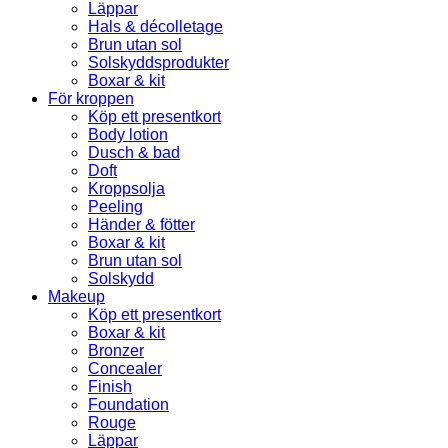
Läppar
Hals & décolletage
Brun utan sol
Solskyddsprodukter
Boxar & kit
För kroppen
Köp ett presentkort
Body lotion
Dusch & bad
Doft
Kroppsolja
Peeling
Händer & fötter
Boxar & kit
Brun utan sol
Solskydd
Makeup
Köp ett presentkort
Boxar & kit
Bronzer
Concealer
Finish
Foundation
Rouge
Läppar