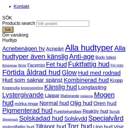
Kontakt
SÖK
Products search
Sök
Din varukorg
Hudtyp
Alla hudtyper
Alla
Acnebenägen hy
Acneärr
hudtyper även känslig
Anti-age
Body lotion
Fuktfattig hud
Fet hud
Facemist
Brow
För män
Bristningar
Förtida åldrad hud
Glow
Hud med rodnad
Kombinerad hud
Hud som saknar spänst
Kropp
Känslig hud
Longlasting
Kroppsolja
kroppspeeling
Mogen
Lystergivande
Läppar
Matterande
melasma
hud
Normal hud
Oljig hud
Oren hud
mörka ringar
Pigmenterad hud
Reaktiv hud
Scrub
Punktbehandlare
Solskadad hud
Specialvård
Solskydd
Sheetmask
Torr hud
Tilltäppt hud
Ung hud
Visir
spänstfattig hud