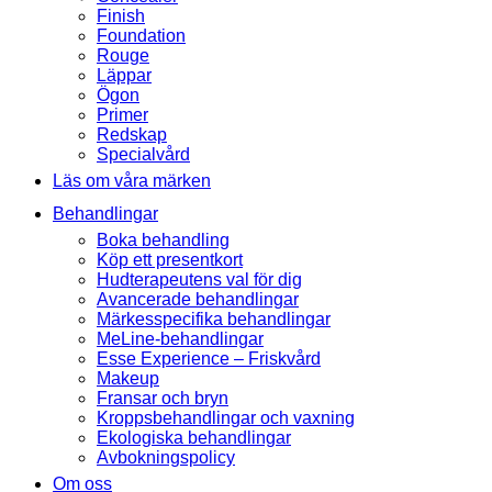
Finish
Foundation
Rouge
Läppar
Ögon
Primer
Redskap
Specialvård
Läs om våra märken
Behandlingar
Boka behandling
Köp ett presentkort
Hudterapeutens val för dig
Avancerade behandlingar
Märkesspecifika behandlingar
MeLine-behandlingar
Esse Experience – Friskvård
Makeup
Fransar och bryn
Kroppsbehandlingar och vaxning
Ekologiska behandlingar
Avbokningspolicy
Om oss