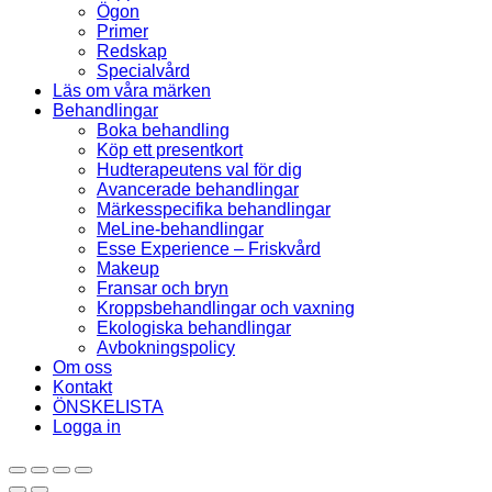
Ögon
Primer
Redskap
Specialvård
Läs om våra märken
Behandlingar
Boka behandling
Köp ett presentkort
Hudterapeutens val för dig
Avancerade behandlingar
Märkesspecifika behandlingar
MeLine-behandlingar
Esse Experience – Friskvård
Makeup
Fransar och bryn
Kroppsbehandlingar och vaxning
Ekologiska behandlingar
Avbokningspolicy
Om oss
Kontakt
ÖNSKELISTA
Logga in