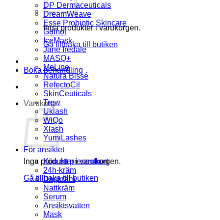
DP Dermaceuticals
DreamWeave
Esse Probiotic Skincare
Inga produkter i varukorgen.
Guinot
IceMask
Gå tillbaka till butiken
Jane Iredale
MASQ+
MeLine
Boka behandling
Natura Bissé
RefectoCil
SkinCeuticals
Trew
Varukorg
Uklash
WiQo
Xlash
YumiLashes
För ansiktet
Inga produkter i varukorgen.
Köp ett presentkort
24h-kräm
Gå tillbaka till butiken
Dagkräm
Nattkräm
Serum
Ansiktsvatten
Mask