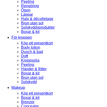
Peeling
Rengöring
Ögon
Läppar
Hals & décolletage
Brun utan sol
Solskyddsprodukter
Boxar & kit
För kroppen
Köp ett presentkort
Body lotion
Dusch & bad
Doft
Kroppsolja
Peeling
Händer & fötter
Boxar & kit
Brun utan sol
Solskydd
Makeup
Köp ett presentkort
Boxar & kit
Bronzer
Concealer