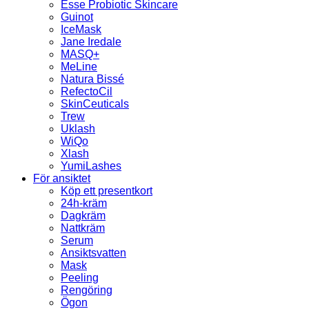
Esse Probiotic Skincare
Guinot
IceMask
Jane Iredale
MASQ+
MeLine
Natura Bissé
RefectoCil
SkinCeuticals
Trew
Uklash
WiQo
Xlash
YumiLashes
För ansiktet
Köp ett presentkort
24h-kräm
Dagkräm
Nattkräm
Serum
Ansiktsvatten
Mask
Peeling
Rengöring
Ögon