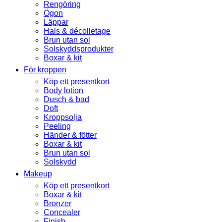
Rengöring
Ögon
Läppar
Hals & décolletage
Brun utan sol
Solskyddsprodukter
Boxar & kit
För kroppen
Köp ett presentkort
Body lotion
Dusch & bad
Doft
Kroppsolja
Peeling
Händer & fötter
Boxar & kit
Brun utan sol
Solskydd
Makeup
Köp ett presentkort
Boxar & kit
Bronzer
Concealer
Finish