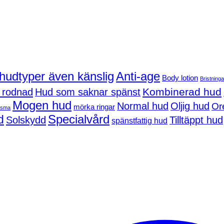
 hudtyper även känslig
Anti-age
Body lotion
Bristninga
Kombinerad hud
 rodnad
Hud som saknar spänst
Mogen hud
Normal hud
Oljig hud
Or
mörka ringar
asma
d
Specialvård
Solskydd
Tilltäppt hud
spänstfattig hud