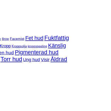
Fuktfattig
Fet hud
Facemist
Brow
r
Känslig
Kropp
Kroppsolja
kroppspeeling
Pigmenterad hud
en hud
Torr hud
Åldrad
Ung hud
Visir