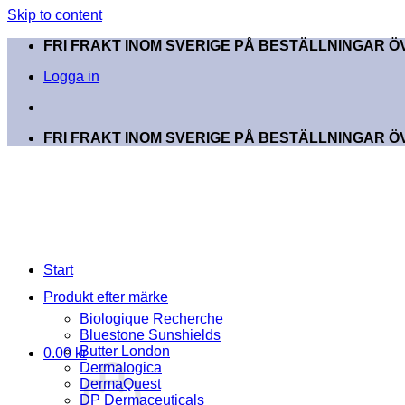
Skip to content
FRI FRAKT INOM SVERIGE PÅ BESTÄLLNINGAR ÖV
Logga in
FRI FRAKT INOM SVERIGE PÅ BESTÄLLNINGAR ÖV
Start
Produkt efter märke
Biologique Recherche
Bluestone Sunshields
Butter London
0.00
kr
Dermalogica
DermaQuest
DP Dermaceuticals