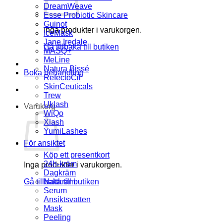
DreamWeave
Esse Probiotic Skincare
Guinot
Inga produkter i varukorgen.
IceMask
Jane Iredale
Gå tillbaka till butiken
MASQ+
MeLine
Natura Bissé
Boka behandling
RefectoCil
SkinCeuticals
Trew
Uklash
Varukorg
WiQo
Xlash
YumiLashes
För ansiktet
Köp ett presentkort
24h-kräm
Inga produkter i varukorgen.
Dagkräm
Gå tillbaka till butiken
Nattkräm
Serum
Ansiktsvatten
Mask
Peeling