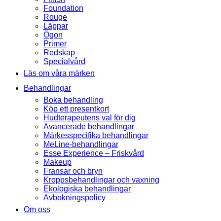
Foundation
Rouge
Läppar
Ögon
Primer
Redskap
Specialvård
Läs om våra märken
Behandlingar
Boka behandling
Köp ett presentkort
Hudterapeutens val för dig
Avancerade behandlingar
Märkesspecifika behandlingar
MeLine-behandlingar
Esse Experience – Friskvård
Makeup
Fransar och bryn
Kroppsbehandlingar och vaxning
Ekologiska behandlingar
Avbokningspolicy
Om oss