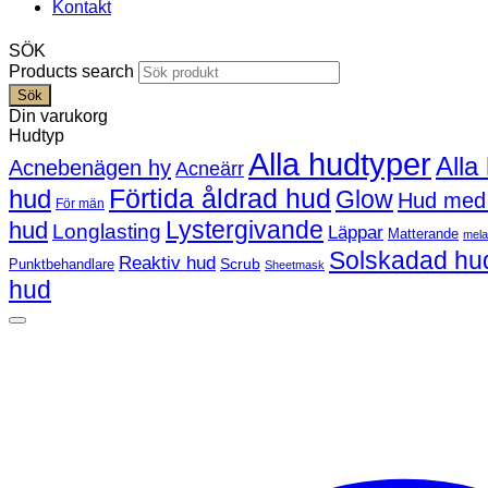
Kontakt
SÖK
Products search
Sök
Din varukorg
Hudtyp
Alla hudtyper
Alla
Acnebenägen hy
Acneärr
Förtida åldrad hud
hud
Glow
Hud med
För män
Lystergivande
hud
Longlasting
Läppar
Matterande
mel
Solskadad hu
Reaktiv hud
Scrub
Punktbehandlare
Sheetmask
hud