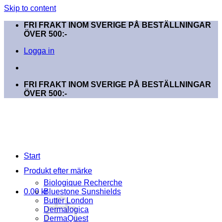
Skip to content
FRI FRAKT INOM SVERIGE PÅ BESTÄLLNINGAR
ÖVER 500:-
Logga in
FRI FRAKT INOM SVERIGE PÅ BESTÄLLNINGAR
ÖVER 500:-
Start
Produkt efter märke
Biologique Recherche
0.00
kr
Bluestone Sunshields
Butter London
Dermalogica
DermaQuest