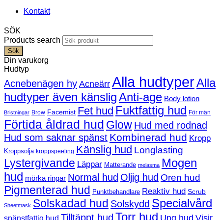
Kontakt
SÖK
Products search
Sök
Din varukorg
Hudtyp
Alla hudtyper
Alla
Acnebenägen hy
Acneärr
hudtyper även känslig
Anti-age
Body lotion
Fuktfattig hud
Fet hud
Facemist
Brow
För män
Bristningar
Förtida åldrad hud
Glow
Hud med rodnad
Kombinerad hud
Hud som saknar spänst
Kropp
Känslig hud
Longlasting
Kroppsolja
kroppspeeling
Mogen
Lystergivande
Läppar
Matterande
melasma
hud
Normal hud
Oljig hud
Oren hud
mörka ringar
Pigmenterad hud
Reaktiv hud
Scrub
Punktbehandlare
Solskadad hud
Specialvård
Solskydd
Sheetmask
Torr hud
Tilltäppt hud
Ung hud
Visir
spänstfattig hud