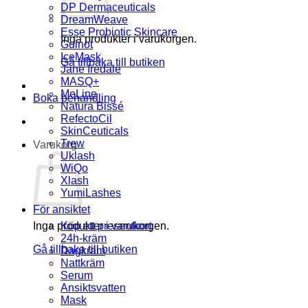
DP Dermaceuticals
DreamWeave
Esse Probiotic Skincare
Inga produkter i varukorgen.
Guinot
IceMask
Gå tillbaka till butiken
Jane Iredale
MASQ+
MeLine
Boka behandling
Natura Bissé
RefectoCil
SkinCeuticals
Trew
Varukorg
Uklash
WiQo
Xlash
YumiLashes
För ansiktet
Inga produkter i varukorgen.
Köp ett presentkort
24h-kräm
Gå tillbaka till butiken
Dagkräm
Nattkräm
Serum
Ansiktsvatten
Mask