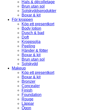
Hals & décolletage
Brun utan sol
Solskyddsprodukter
Boxar & kit
För kroppen
Köp ett presentkort
Body lotion
Dusch & bad
Doft
Kroppsolja
Peeling
Händer & fötter
Boxar & kit
Brun utan sol
Solskydd
Makeup
Köp ett presentkort
Boxar & kit
Bronzer
Concealer
Finish
Foundation
Rouge
Läppar
Ögon