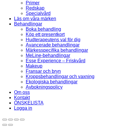
Primer
Redskap
Specialvård
Läs om våra märken
Behandlingar
Boka behandling
Köp ett presentkort
Hudterapeutens val för dig
Avancerade behandlingar
Märkesspecifika behandlingar
MeLine-behandlingar
Esse Experience – Friskvård
Makeup
Fransar och bryn
Kroppsbehandlingar och vaxning
Ekologiska behandlingar
Avbokningspolicy
Om oss
Kontakt
ÖNSKELISTA
Logga in