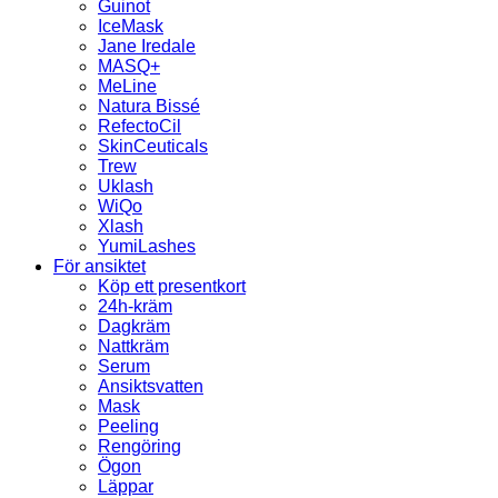
Guinot
IceMask
Jane Iredale
MASQ+
MeLine
Natura Bissé
RefectoCil
SkinCeuticals
Trew
Uklash
WiQo
Xlash
YumiLashes
För ansiktet
Köp ett presentkort
24h-kräm
Dagkräm
Nattkräm
Serum
Ansiktsvatten
Mask
Peeling
Rengöring
Ögon
Läppar