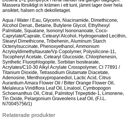
Massera försiktigt in krämen i ett tunt, jämnt lager över hela
ansiktet, halsen och dekolletaget.
Aqua / Water / Eau, Glycerin, Niacinamide, Dimethicone,
Alcohol Denat., Betaine, Butylene Glycol, Ethylhexyl
Palmitate, Squalane, Isononyl Isononanoate, Coco-
Caprylate/Caprate, Cetearyl Alcohol, Hydrogenated Lecithin,
Stearyl Dimethicone, Tribehenin, Aluminum Starch
Octenylsuccinate, Phenoxyethanol, Ammonium
Acryloyldimethyltaurate/Vp Copolymer, Polysilicone-11,
Tocopheryl Acetate, Cetearyl Glucoside, Chlorphenesin,
Synthetic Fluorphlogopite, Sorbitan Isostearate,
Acrylates/C10-30 Alkyl Acrylate Crosspolymer, CI 77891 /
Titanium Dioxide, Tetrasodium Glutamate Diacetate,
Adenosine, Menthoxypropanediol, Lactic Acid, Citrus
Aurantium Amara Flower Oil / Bitter Orange Flower Oil,
Melaleuca Viridiflora Leaf Oil, Linalool, Cymbopogon
Schoenanthus Oil, Citral, Palmitoyl Tripeptide-1, Limonene,
Tin Oxide, Pelargonium Graveolens Leaf Oil, (F.I.L.
N70045756/1)
Relaterade produkter