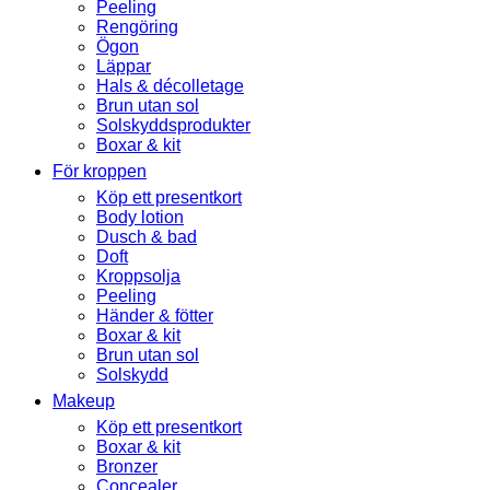
Peeling
Rengöring
Ögon
Läppar
Hals & décolletage
Brun utan sol
Solskyddsprodukter
Boxar & kit
För kroppen
Köp ett presentkort
Body lotion
Dusch & bad
Doft
Kroppsolja
Peeling
Händer & fötter
Boxar & kit
Brun utan sol
Solskydd
Makeup
Köp ett presentkort
Boxar & kit
Bronzer
Concealer