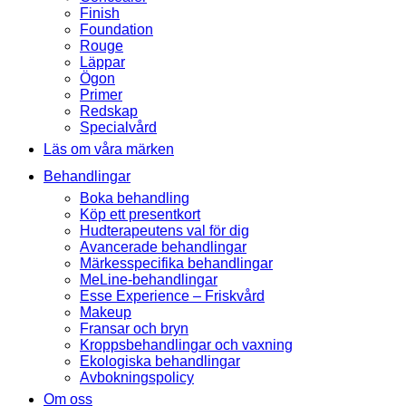
Finish
Foundation
Rouge
Läppar
Ögon
Primer
Redskap
Specialvård
Läs om våra märken
Behandlingar
Boka behandling
Köp ett presentkort
Hudterapeutens val för dig
Avancerade behandlingar
Märkesspecifika behandlingar
MeLine-behandlingar
Esse Experience – Friskvård
Makeup
Fransar och bryn
Kroppsbehandlingar och vaxning
Ekologiska behandlingar
Avbokningspolicy
Om oss