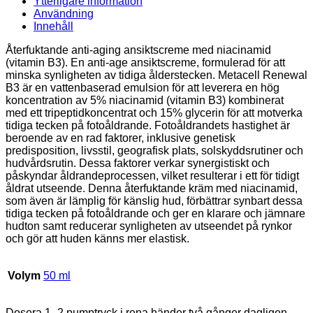
Ytterligare information
Användning
Innehåll
Återfuktande anti-aging ansiktscreme med niacinamid
(vitamin B3). En anti-age ansiktscreme, formulerad för att
minska synligheten av tidiga ålderstecken. Metacell Renewal
B3 är en vattenbaserad emulsion för att leverera en hög
koncentration av 5% niacinamid (vitamin B3) kombinerat
med ett tripeptidkoncentrat och 15% glycerin för att motverka
tidiga tecken på fotoåldrande. Fotoåldrandets hastighet är
beroende av en rad faktorer, inklusive genetisk
predisposition, livsstil, geografisk plats, solskyddsrutiner och
hudvårdsrutin. Dessa faktorer verkar synergistiskt och
påskyndar åldrandeprocessen, vilket resulterar i ett för tidigt
åldrat utseende. Denna återfuktande kräm med niacinamid,
som även är lämplig för känslig hud, förbättrar synbart dessa
tidiga tecken på fotoåldrande och ger en klarare och jämnare
hudton samt reducerar synligheten av utseendet på rynkor
och gör att huden känns mer elastisk.
Volym
50 ml
Dosera 1–2 pumptryck i rena händer två gånger dagligen.