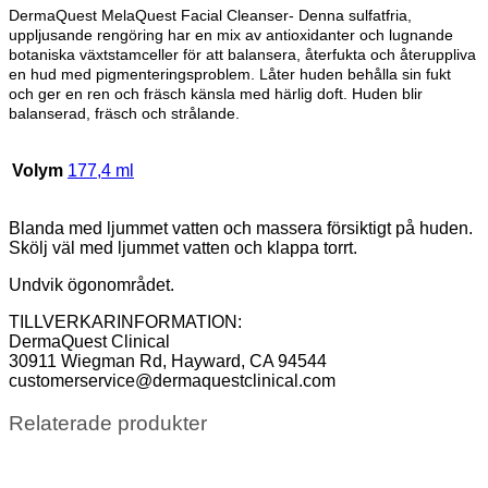
DermaQuest MelaQuest Facial Cleanser- Denna sulfatfria,
uppljusande rengöring har en mix av antioxidanter och lugnande
botaniska växtstamceller för att balansera, återfukta och återuppliva
en hud med pigmenteringsproblem. Låter huden behålla sin fukt
och ger en ren och fräsch känsla med härlig doft. Huden blir
balanserad, fräsch och strålande.
Volym
177,4 ml
Blanda med ljummet vatten och massera försiktigt på huden.
Skölj väl med ljummet vatten och klappa torrt.
Undvik ögonområdet.
TILLVERKARINFORMATION​:
DermaQuest Clinical
30911 Wiegman Rd, Hayward, CA 94544
customerservice@dermaquestclinical.com
Relaterade produkter