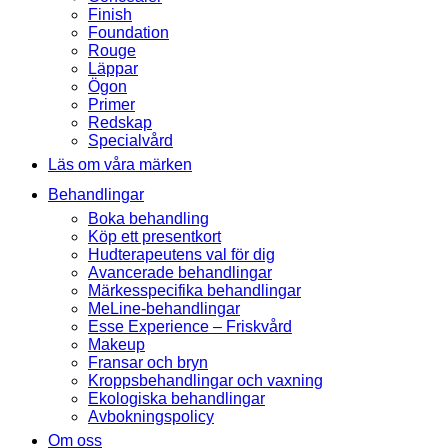
Finish
Foundation
Rouge
Läppar
Ögon
Primer
Redskap
Specialvård
Läs om våra märken
Behandlingar
Boka behandling
Köp ett presentkort
Hudterapeutens val för dig
Avancerade behandlingar
Märkesspecifika behandlingar
MeLine-behandlingar
Esse Experience – Friskvård
Makeup
Fransar och bryn
Kroppsbehandlingar och vaxning
Ekologiska behandlingar
Avbokningspolicy
Om oss