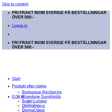
Skip to content
FRI FRAKT INOM SVERIGE PÅ BESTÄLLNINGAR
ÖVER 500:-
Logga in
FRI FRAKT INOM SVERIGE PÅ BESTÄLLNINGAR
ÖVER 500:-
Start
Produkt efter märke
Biologique Recherche
0.00
kr
Bluestone Sunshields
Butter London
Dermalogica
DermaQuest