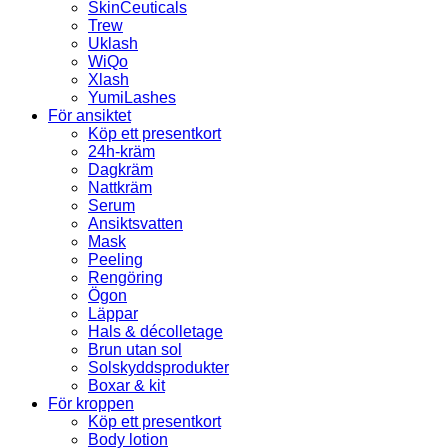
SkinCeuticals
Trew
Uklash
WiQo
Xlash
YumiLashes
För ansiktet
Köp ett presentkort
24h-kräm
Dagkräm
Nattkräm
Serum
Ansiktsvatten
Mask
Peeling
Rengöring
Ögon
Läppar
Hals & décolletage
Brun utan sol
Solskyddsprodukter
Boxar & kit
För kroppen
Köp ett presentkort
Body lotion