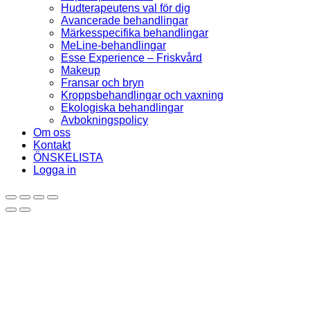
Hudterapeutens val för dig
Avancerade behandlingar
Märkesspecifika behandlingar
MeLine-behandlingar
Esse Experience – Friskvård
Makeup
Fransar och bryn
Kroppsbehandlingar och vaxning
Ekologiska behandlingar
Avbokningspolicy
Om oss
Kontakt
ÖNSKELISTA
Logga in