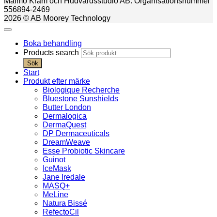
Malmö Kräm och Hudvårdsstudio AB. Organisationsnummer
556894-2469
2026 © AB Moorey Technology
Boka behandling
Products search
Sök
Start
Produkt efter märke
Biologique Recherche
Bluestone Sunshields
Butter London
Dermalogica
DermaQuest
DP Dermaceuticals
DreamWeave
Esse Probiotic Skincare
Guinot
IceMask
Jane Iredale
MASQ+
MeLine
Natura Bissé
RefectoCil