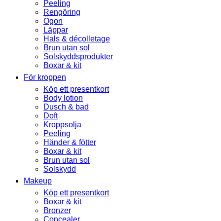
Peeling
Rengöring
Ögon
Läppar
Hals & décolletage
Brun utan sol
Solskyddsprodukter
Boxar & kit
För kroppen
Köp ett presentkort
Body lotion
Dusch & bad
Doft
Kroppsolja
Peeling
Händer & fötter
Boxar & kit
Brun utan sol
Solskydd
Makeup
Köp ett presentkort
Boxar & kit
Bronzer
Concealer