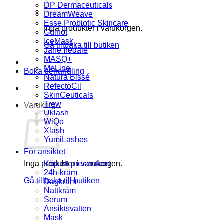
DP Dermaceuticals
DreamWeave
Esse Probiotic Skincare
Inga produkter i varukorgen.
Guinot
IceMask
Gå tillbaka till butiken
Jane Iredale
MASQ+
MeLine
Boka behandling
Natura Bissé
RefectoCil
SkinCeuticals
Trew
Varukorg
Uklash
WiQo
Xlash
YumiLashes
För ansiktet
Inga produkter i varukorgen.
Köp ett presentkort
24h-kräm
Gå tillbaka till butiken
Dagkräm
Nattkräm
Serum
Ansiktsvatten
Mask