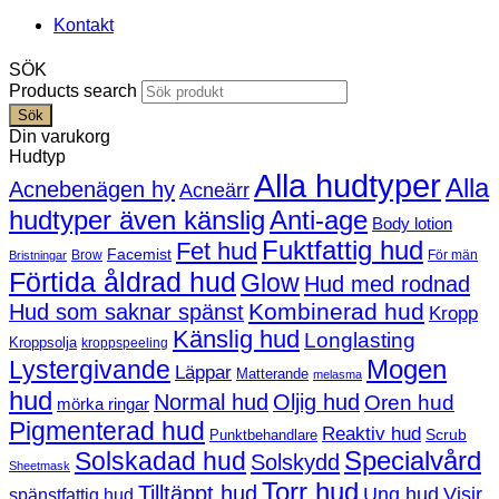
Kontakt
SÖK
Products search
Sök
Din varukorg
Hudtyp
Alla hudtyper
Alla
Acnebenägen hy
Acneärr
hudtyper även känslig
Anti-age
Body lotion
Fuktfattig hud
Fet hud
Facemist
Brow
För män
Bristningar
Förtida åldrad hud
Glow
Hud med rodnad
Kombinerad hud
Hud som saknar spänst
Kropp
Känslig hud
Longlasting
Kroppsolja
kroppspeeling
Mogen
Lystergivande
Läppar
Matterande
melasma
hud
Normal hud
Oljig hud
Oren hud
mörka ringar
Pigmenterad hud
Reaktiv hud
Scrub
Punktbehandlare
Solskadad hud
Specialvård
Solskydd
Sheetmask
Torr hud
Tilltäppt hud
Ung hud
Visir
spänstfattig hud