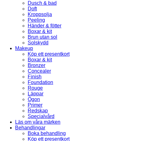
Dusch & bad
Doft
Kroppsolja
Peeling
Händer & fötter
Boxar & kit
Brun utan sol
Solskydd
Makeup
Köp ett presentkort
Boxar & kit
Bronzer
Concealer
Finish
Foundation
Rouge
Läppar
Ögon
Primer
Redskap
Specialvård
Läs om våra märken
Behandlingar
Boka behandling
Köp ett presentkort