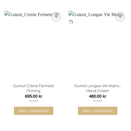
Lägg i
Lägg i
min
min
önskelista
önskelista
Guinot Crème Fermeté
Guinot Longue Vie Mains-
Firming
Hand Cream
695.00
kr
480.00
kr
Guinot
Guinot
LÄGG I VARUKORG
LÄGG I VARUKORG