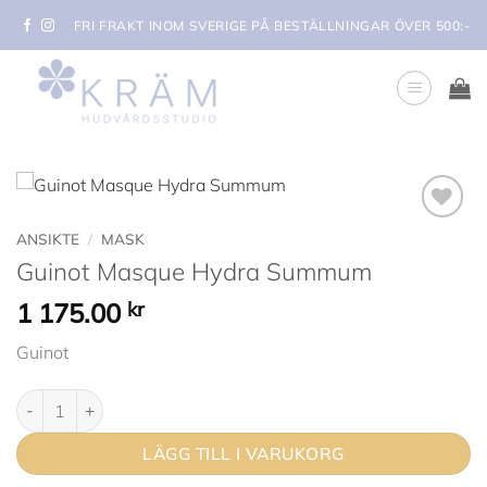
Skip
FRI FRAKT INOM SVERIGE PÅ BESTÄLLNINGAR ÖVER 500:-
to
content
Lägg i
ANSIKTE
/
MASK
min
Guinot Masque Hydra Summum
önskelista
1 175.00
kr
Guinot
Guinot Masque Hydra Summum mängd
LÄGG TILL I VARUKORG