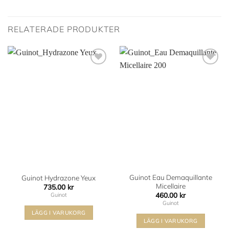
RELATERADE PRODUKTER
Lägg i
Lägg i
min
min
önskelista
önskelista
Guinot Eau Demaquillante
Guinot Hydrazone Yeux
Micellaire
735.00
kr
460.00
kr
Guinot
Guinot
LÄGG I VARUKORG
LÄGG I VARUKORG